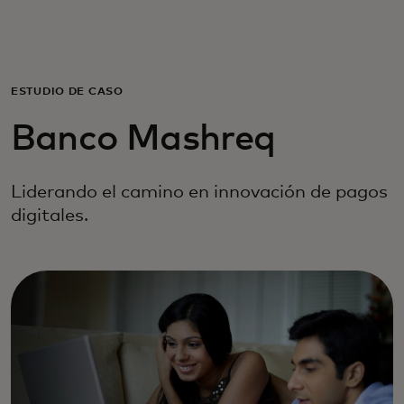
Para ti
Para empresas
ESTUDIO DE CASO‎
Banco Mashreq
Para el mundo
Liderando el camino en innovación de pagos
Para innovadores
digitales.
Noticias y tendencias