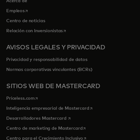
Acerca de
se abre en una pestaña nueva
Empleos
Centro de noticias
se abre en una pestaña nueva
Relación con Inversionistas
AVISOS LEGALES Y PRIVACIDAD
Privacidad y responsabilidad de datos
Normas corporativas vinculantes (BCRs)
SITIOS WEB DE MASTERCARD
se abre en una pestaña nueva
Priceless.com
se abre en una pestaña
Inteligencia empresarial de Mastercard
se abre en una pestaña nueva
Desarrolladores Mastercard
se abre en una pestaña nu
Centro de marketing de Mastercard
se abre en una pestaña nu
Centro para el Crecimiento Inclusivo