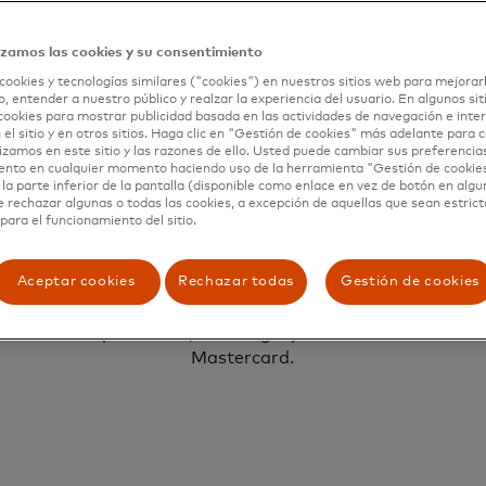
izamos las cookies y su consentimiento
cookies y tecnologías similares ("cookies") en nuestros sitios web para mejorar
, entender a nuestro público y realzar la experiencia del usuario. En algunos sit
cookies para mostrar publicidad basada en las actividades de navegación e inter
 el sitio y en otros sitios. Haga clic en "Gestión de cookies" más adelante para
lizamos en este sitio y las razones de ello. Usted puede cambiar sus preferencia
ento en cualquier momento haciendo uso de la herramienta "Gestión de cookie
la parte inferior de la pantalla (disponible como enlace en vez de botón en algun
e rechazar algunas o todas las cookies, a excepción de aquellas que sean estri
para el funcionamiento del sitio.
Colaboración B2B
Aceptar cookies
Rechazar todas
Gestión de cookies
Combina el conocimiento de tu equipo
con los especialistas en negocios,
productos, tecnología y diseño de
Mastercard.