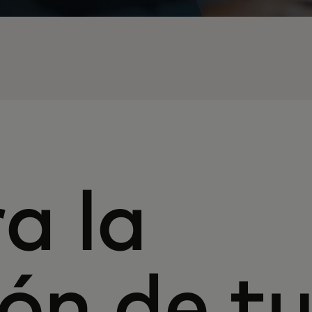
a la
ón de t