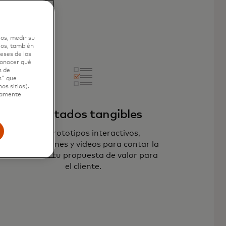
los, medir su
ios, también
eses de los
 conocer qué
s de
s" que
os sitios).
ctamente
Resultados tangibles
Crea prototipos interactivos,
presentaciones y videos para contar la
historia de tu propuesta de valor para
el cliente.