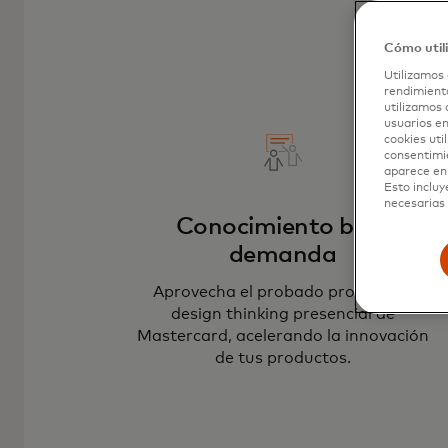
Cómo util
Utilizamos 
rendimiento
utilizamos 
usuarios en
cookies uti
consentimi
aparece en 
Esto incluy
necesarias 
Conocimiento bajo
demanda
Aprovecha el probado proceso de
design thinking presencial de
Mastercard, acelerando la innovación
de tus productos.