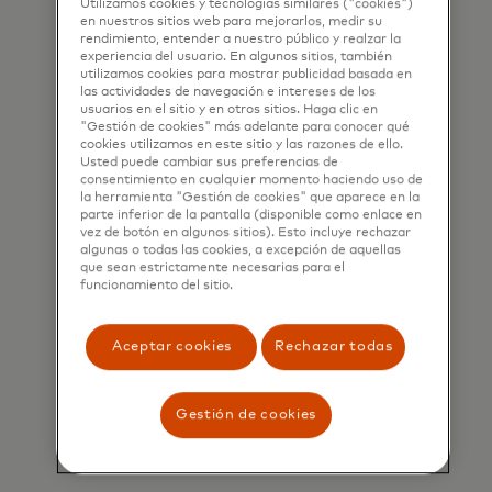
Utilizamos cookies y tecnologías similares ("cookies")
en nuestros sitios web para mejorarlos, medir su
rendimiento, entender a nuestro público y realzar la
Seguro
experiencia del usuario. En algunos sitios, también
utilizamos cookies para mostrar publicidad basada en
Un punto privado de conectividad te
las actividades de navegación e intereses de los
da acceso a la red Mastercard.
usuarios en el sitio y en otros sitios. Haga clic en
"Gestión de cookies" más adelante para conocer qué
cookies utilizamos en este sitio y las razones de ello.
Usted puede cambiar sus preferencias de
consentimiento en cualquier momento haciendo uso de
la herramienta "Gestión de cookies" que aparece en la
parte inferior de la pantalla (disponible como enlace en
vez de botón en algunos sitios). Esto incluye rechazar
algunas o todas las cookies, a excepción de aquellas
que sean estrictamente necesarias para el
funcionamiento del sitio.
Aceptar cookies
Rechazar todas
Gestión de cookies