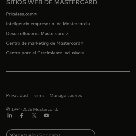
SITIOS WEB DE MASTERCARD
se abre en una pestaña nueva
Priceless.com
se abre en una pestaña
Inteligencia empresarial de Mastercard
se abre en una pestaña nueva
Desarrolladores Mastercard
se abre en una pestaña nu
Centro de marketing de Mastercard
se abre en una pestaña nu
Centro para el Crecimiento Inclusivo
Privacidad
Terms
Manage cookies
© 1994-2026 Mastercard.
LinkedIn
Facebook
Twitter/X
YouTube
Select