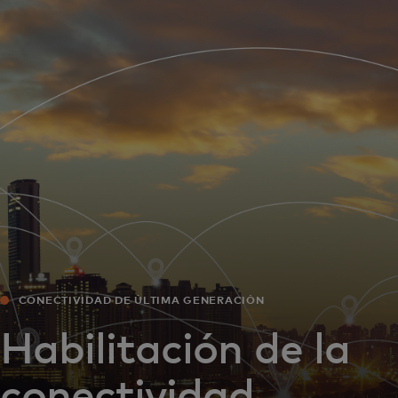
Para ti
Para empresas
Para el mundo
Para innovadores
Noticias y tendencias
CONECTIVIDAD DE ÚLTIMA GENERACIÓN
Habilitación de la
conectividad