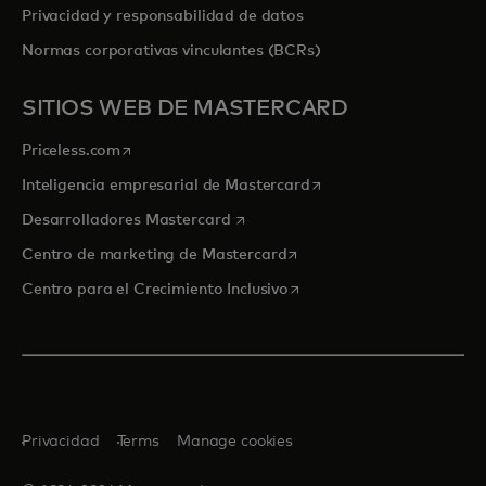
Privacidad y responsabilidad de datos
Normas corporativas vinculantes (BCRs)
SITIOS WEB DE MASTERCARD
se abre en una pestaña nueva
Priceless.com
se abre en una pestaña
Inteligencia empresarial de Mastercard
se abre en una pestaña nueva
Desarrolladores Mastercard
se abre en una pestaña nu
Centro de marketing de Mastercard
se abre en una pestaña nu
Centro para el Crecimiento Inclusivo
Privacidad
Terms
Manage cookies