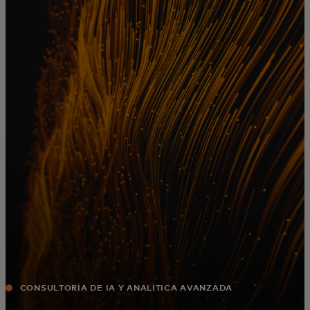
Para ti
Para empresas
Para el mundo
Para innovadores
Noticias y tendencias
CONSULTORÍA DE IA Y ANALÍTICA AVANZADA