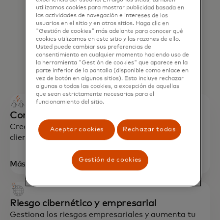
utilizamos cookies para mostrar publicidad basada en
las actividades de navegación e intereses de los
usuarios en el sitio y en otros sitios. Haga clic en
"Gestión de cookies" más adelante para conocer qué
cookies utilizamos en este sitio y las razones de ello.
Usted puede cambiar sus preferencias de
consentimiento en cualquier momento haciendo uso de
la herramienta "Gestión de cookies" que aparece en la
parte inferior de la pantalla (disponible como enlace en
vez de botón en algunos sitios). Esto incluye rechazar
algunas o todas las cookies, a excepción de aquellas
que sean estrictamente necesarias para el
funcionamiento del sitio.
Compromiso y lealtad del consumidor
Crea y mantén relaciones auténticas con tus
Aceptar cookies
Rechazar todas
clientes.
Gestión de cookies
Más información
Riesgo cibernético y empresarial
Gestiona los riesgos empresariales y aumenta tu