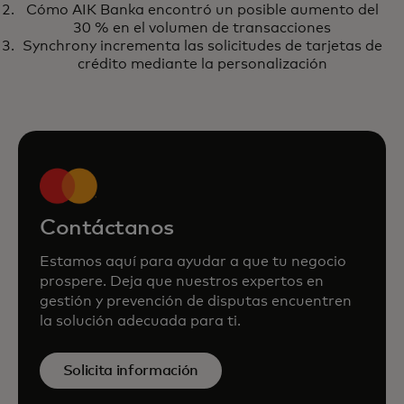
devolver un cargo
Cómo AIK Banka encontró un posible aumento del
30 % en el volumen de transacciones
Synchrony incrementa las solicitudes de tarjetas de
crédito mediante la personalización
Contáctanos
Estamos aquí para ayudar a que tu negocio
prospere. Deja que nuestros expertos en
gestión y prevención de disputas encuentren
la solución adecuada para ti.
Solicita información