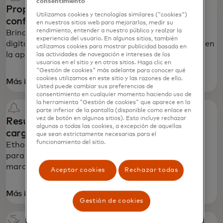
consentimiento
Proporciona claridad para reducir la
Utilizamos cookies y tecnologías similares ("cookies")
confusión
en nuestros sitios web para mejorarlos, medir su
rendimiento, entender a nuestro público y realzar la
Brinda a los clientes más detalles, como recibos
experiencia del usuario. En algunos sitios, también
digitales o suscripciones inteligentes, directamente en
utilizamos cookies para mostrar publicidad basada en
la aplicación de tu banco.
las actividades de navegación e intereses de los
usuarios en el sitio y en otros sitios. Haga clic en
"Gestión de cookies" más adelante para conocer qué
cookies utilizamos en este sitio y las razones de ello.
se abre en una pestaña nueva
Más información
Usted puede cambiar sus preferencias de
consentimiento en cualquier momento haciendo uso de
la herramienta "Gestión de cookies" que aparece en la
parte inferior de la pantalla (disponible como enlace en
vez de botón en algunos sitios). Esto incluye rechazar
Resuelve disputas y evita devoluciones de
algunas o todas las cookies, a excepción de aquellas
cargo
que sean estrictamente necesarias para el
funcionamiento del sitio.
Ethoca Alerts conecta a los Comercios y emisores
para compartir datos de disputas neutrales a la
marca y evitar devoluciones de cargo.
Aceptar cookies
Rechazar todas
se abre en una pestaña nueva
Más información
Gestión de cookies