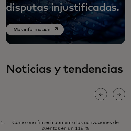
disputas injustificadas.
se abre en una pestaña nueva
Más información
Noticias y tendencias
INFORME
Cómo una fintech aumentó las activaciones de
Tu ventana de oportunidad para
Obtén el informe
cuentas en un 118 %