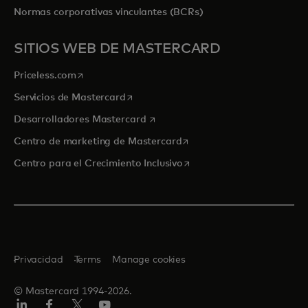
Normas corporativas vinculantes (BCRs)
SITIOS WEB DE MASTERCARD
se abre en una pestaña nueva
Priceless.com
se abre en una pestaña nueva
Servicios de Mastercard
se abre en una pestaña nueva
Desarrolladores Mastercard
se abre en una pestaña nu
Centro de marketing de Mastercard
se abre en una pestaña nu
Centro para el Crecimiento Inclusivo
Privacidad
Terms
Manage cookies
© Mastercard 1994-2026.