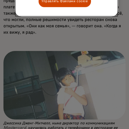
предоставил ей шестимесячную отсрочку по арендной
Управлять Файлами cookie
плате; от её дочерей, которые запустили GoFundMe; а
также от клиентов и соседей, которые пожертвовали всё,
что могли, полные решимости увидеть ресторан снова
открытым. «Они как моя семья», — говорит она. «Когда я
их вижу, я рад».
Джессика Дженг-Митчелл, ныне директор по коммуникациям
Mastercard, научилась работать с телефонами в ресторане ее