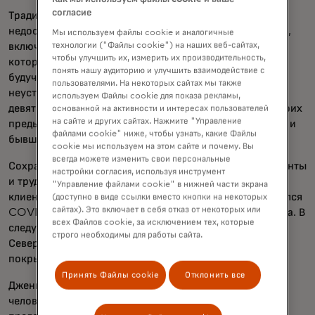
согласие
Традиционные финансы определенно казались
недоступными для Дженг, поэтому ее семья вмешалась,
Мы используем файлы cookie и аналогичные
технологии ("Файлы cookie") на наших веб-сайтах,
включая одного из ее братьев, успешного бизнесмена,
чтобы улучшить их, измерить их производительность,
который поддержал ее без колебаний. К тому времени,
понять нашу аудиторию и улучшить взаимодействие с
будучи родителями двух дочерей и сына, она и ее муж
пользователями. На некоторых сайтах мы также
неустанно ремонтировали ресторан в течение почти
используем Файлы cookie для показа рекламы,
девяти месяцев, а затем она использовала связи со своих
основанной на активности и интересах пользователей
на сайте и других сайтах. Нажмите "Управление
предыдущих работ в ресторане, включая поставщиков и
файлами cookie" ниже, чтобы узнать, какие Файлы
бывших сотрудников, чтобы открыть заведение.
cookie мы используем на этом сайте и почему. Вы
всегда можете изменить свои персональные
Сохранялись проблемы, включая рост цен на ингредиенты
настройки согласия, используя инструмент
и трудности с поиском персонала с правильным
"Управление файлами cookie" в нижней части экрана
клиентоориентированным мышлением. Затем разразился
(доступно в виде ссылки вместо кнопки на некоторых
сайтах). Это включает в себя отказ от некоторых или
COVID-19, вынудив ресторан закрыться на три месяца. В
всех Файлов cookie, за исключением тех, которые
следующем году остатки урагана «Ида» обрушились на
строго необходимы для работы сайта.
Северо-Восток, снова затопив ресторан. Страховка не
покрыла ущерб.
Принять Файлы cookie
Отклонить все
Дженг восстанавливала всё по частям, человека за
человеком, получая помощь от арендодателя, который