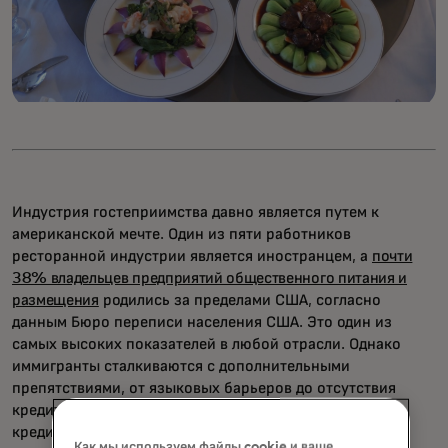
Индустрия гостеприимства давно является путем к
американской мечте. Один из пяти работников
ресторанной индустрии является иностранцем, а
почти
38% владельцев предприятий общественного питания и
размещения
родились за пределами США, согласно
данным Бюро переписи населения США. Это один из
самых высоких показателей в любой отрасли. Однако
иммигранты сталкиваются с дополнительными
препятствиями, от языковых барьеров до отсутствия
кредитной истории в США, что затрудняет получение
кредитов.
Как мы используем файлы cookie и ваше