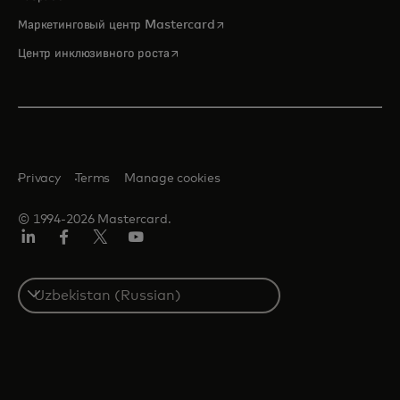
opens in a new tab
Маркетинговый центр Mastercard
opens in a new tab
Центр инклюзивного роста
Privacy
Terms
Manage cookies
© 1994-2026 Mastercard.
LinkedIn
Facebook
Twitter/X
Youtube
Select
a
country