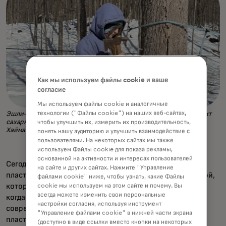
Как мы используем файлы cookie и ваше
согласие
Мы используем файлы cookie и аналогичные
технологии ("Файлы cookie") на наших веб-сайтах,
Эшли-Морган Баллард постукивает по клёну, пока семья готовит
сахарный куст к сезону засахаривания клена. (Фото: Вики
чтобы улучшить их, измерить их производительность,
Хайман)
понять нашу аудиторию и улучшить взаимодействие с
пользователями. На некоторых сайтах мы также
используем Файлы cookie для показа рекламы,
основанной на активности и интересах пользователей
Сегодня ведра исчезли. На их месте появляется сеть
на сайте и других сайтах. Нажмите "Управление
пластиковых линий, соединённых с вакуумной системой,
файлами cookie" ниже, чтобы узнать, какие Файлы
которая затягивает сок быстрее и эффективнее, чем
cookie мы используем на этом сайте и почему. Вы
всегда можете изменить свои персональные
когда-либо могла бы гравитация. Внутри каждого
настройки согласия, используя инструмент
современного спайла находится крошечный клапан —
"Управление файлами cookie" в нижней части экрана
пластиковый шарик, который открывается, когда сок
(доступно в виде ссылки вместо кнопки на некоторых