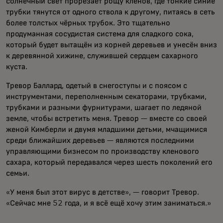
солнечный свет прорезает рощу клёнов, где тонкие синие
трубки тянутся от одного ствола к другому, питаясь в сеть
более толстых чёрных трубок. Это тщательно
продуманная сосудистая система для сладкого сока,
который будет вытащён из корней деревьев и унесён вниз
к деревянной хижине, служившей сердцем сахарного
куста.
Тревор Баллард, одетый в снегоступы и с поясом с
инструментами, переполненным секаторами, трубками,
трубками и разными фурнитурами, шагает по ледяной
земле, чтобы встретить меня. Тревор — вместе со своей
женой Кимберли и двумя младшими детьми, мчащимися
среди ближайших деревьев — являются последними
управляющими бизнесом по производству кленового
сахара, который передавался через шесть поколений его
семьи.
«У меня был этот вирус в детстве», — говорит Тревор.
«Сейчас мне 52 года, и я всё ещё хочу этим заниматься.»