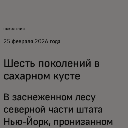
Для вас
Для бизнеса
ПОКОЛЕНИЯ
25 февраля 2026 года
Для всего мира
Шесть поколений в
Для новаторов
сахарном кусте
Новости и тренды
В заснеженном лесу
северной части штата
Нью-Йорк, пронизанном