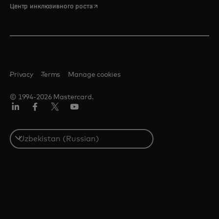
opens in a new tab
Центр инклюзивного роста
Privacy
Terms
Manage cookies
© 1994-2026 Mastercard.
LinkedIn
Facebook
Twitter/X
Youtube
Select
a
country