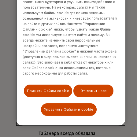
понять нашу аудиторию и улучшить взаимодействие с
и глобальный руководитель
пользователями. На некоторых сайтах мы также
отдела обучения и развития в
используем Файлы cookie для показа рекламы,
Mastercard, которая лично
основанной на активности и интересах пользователей
пользовалась многими
на сайте и других сайтах. Нажмите "Управление
файлами cookie" ниже, чтобы узнать, какие Файлы
молодыми наставниками на
cookie мы используем на этом сайте и почему. Вы
платформе. «Они сыграли
всегда можете изменить свои персональные
большую роль в том, чтобы
настройки согласия, используя инструмент
помочь мне переосмыслить
"Управление файлами cookie" в нижней части экрана
(доступно в виде ссылки вместо кнопки на некоторых
мои взгляды и взгляды на то,
сайтах). Это включает в себя отказ от некоторых или
как я подхожу к лидерству,
всех Файлов cookie, за исключением тех, которые
формированию видений и
строго необходимы для работы сайта.
решению проблем.»
Принять Файлы cookie
Отклонить все
Способность к работе
Управлять Файлами cookie
с цифрами.
Табанера всегда обладала