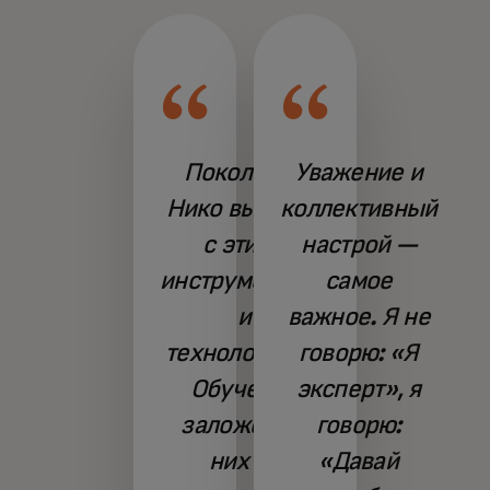
Поколение
Уважение и
Нико выросло
коллективный
с этими
настрой —
инструментами
самое
и
важное. Я не
технологиями.
говорю: «Я
Обучение
эксперт», я
заложено в
говорю:
них на
«Давай