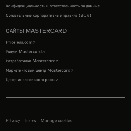
Конфиденциальность и ответственность за данные
Обязательные корпоративные правила (BCR)
САЙТЫ MASTERCARD
opens in a new tab
Priceless.com
opens in a new tab
Услуги Mastercard
opens in a new tab
Разработчики Mastercard
opens in a new tab
Маркетинговый центр Mastercard
opens in a new tab
Центр инклюзивного роста
Privacy
Terms
Manage cookies