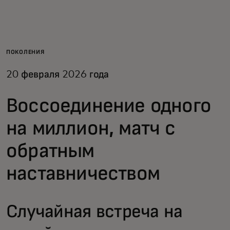
Для вас
Для бизнеса
ПОКОЛЕНИЯ
20 февраля 2026 года
Для всего мира
Воссоединение одного
Для новаторов
на миллион, матч с
обратным
Новости и тренды
наставничеством
Случайная встреча на