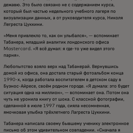
дежавю. Это было связано не с содержанием курса,
который был частью недельного учебного лагеря по
визуализации данных, а от руководителя курса, Николя
Легреста Цуккини.
«Меня привлекло то, как он улыбался», — вспоминает
Табанера, младший аналитик лондонского офиса
Mastercard. «Я всё думал: я где-то уже видел этого
парня».
Любопытство взяло верх над Табанерай. Вернувшись
домой из офиса, она достала старый фотоальбом конца
1990-х, когда работала воспитателем в детском саду в
Буэнос-Айресе, своём родном городе. «Я думала: это будет
ситуация одна на миллион», — вспоминает она. Потом она
чуть не уронила книгу от шока. С классной фотографии,
сделанной в июле 1997 года, сияла несомненная,
ямочковая улыбка трёхлетнего Лагреста Цуккини.
Табанера написала своему бывшему ученику электронное
письмо об этом удивительном совпадении. «Сначала я