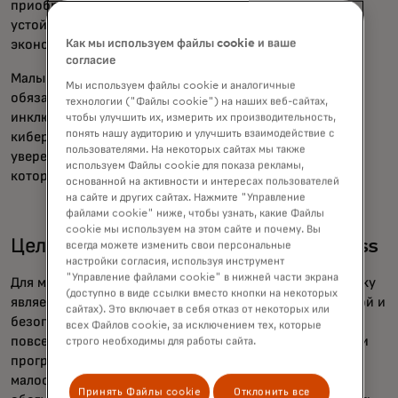
приобретут дополнительные продукты, повышают
устойчивость и глубже вовлекаются в формальную
Как мы используем файлы cookie и ваше
экономику.
согласие
Малый бизнес играет центральную роль в этом
Мы используем файлы cookie и аналогичные
обязательстве. Они являются двигателями роста и
технологии ("Файлы cookie") на наших веб-сайтах,
инклюзивности, но всё чаще становятся объектом
чтобы улучшить их, измерить их производительность,
понять нашу аудиторию и улучшить взаимодействие с
киберпреступности. Когда они могут безопасно и
пользователями. На некоторых сайтах мы также
уверенно участвовать, они укрепляют сообщества,
используем Файлы cookie для показа рекламы,
которым служат.
основанной на активности и интересах пользователей
на сайте и других сайтах. Нажмите "Управление
файлами cookie" ниже, чтобы узнать, какие Файлы
cookie мы используем на этом сайте и почему. Вы
Целенаправленное расширение Access
всегда можете изменить свои персональные
настройки согласия, используя инструмент
"Управление файлами cookie" в нижней части экрана
Для многих людей первым шагом в цифровую экономику
(доступно в виде ссылки вместо кнопки на некоторых
является не полноценный банковский счёт. Это простой и
сайтах). Это включает в себя отказ от некоторых или
безопасный способ получать деньги и оплачивать
всех Файлов cookie, за исключением тех, которые
повседневные нужды. Именно поэтому мы разработали
строго необходимы для работы сайта.
программы Essential Debit и Essential Prepaid для
малообеспеченных и не охваченных банковским
Принять Файлы cookie
Отклонить все