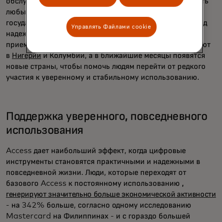
обслуживанием потребителей, позволяющие совершать
любые операции - от выплаты заработной платы и
государственных пособий до ежедневных покупок - под
Управлять Файлами cookie
надежной защитой доверия и охвата глобальной сети
приема карт Mastercard. Эти программы уже действуют
в
Нигерии
и Колумбии, а в ближайшие месяцы появятся
новые страны, чтобы помочь людям перейти от редкого
участия к уверенному и стабильному использованию.
Поддержка уверенного, повседневного
использования
Access дает наибольший эффект, когда цифровые
инструменты становятся практичными и надежными в
повседневной жизни. Люди, которые переходят от
базового Access к постоянному использованию
,
генерируют значительно больше экономической активности
- на 342% больше, согласно одному исследованию
Mastercard на Филиппинах - и с гораздо большей