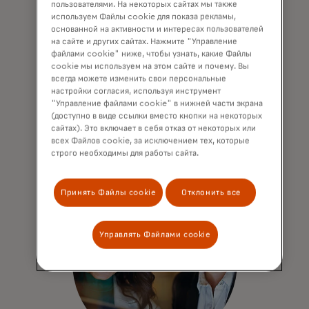
пользователями. На некоторых сайтах мы также
Интеграция платежей в
используем Файлы cookie для показа рекламы,
основанной на активности и интересах пользователей
популярные платформы
на сайте и других сайтах. Нажмите "Управление
файлами cookie" ниже, чтобы узнать, какие Файлы
Более 30 партнеров в области
cookie мы используем на этом сайте и почему. Вы
корпоративного программного
всегда можете изменить свои персональные
настройки согласия, используя инструмент
обеспечения, включая 4 ведущих
"Управление файлами cookie" в нижней части экрана
мировых лидера в области SaaS и
(доступно в виде ссылки вместо кнопки на некоторых
облачных приложений для закупок.
сайтах). Это включает в себя отказ от некоторых или
всех Файлов cookie, за исключением тех, которые
строго необходимы для работы сайта.
Принять Файлы cookie
Отклонить все
Управлять Файлами cookie