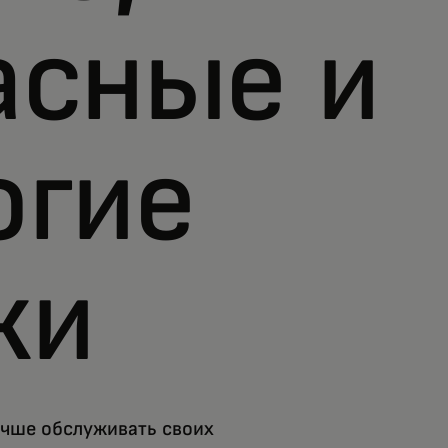
асные и
огие
жи
учше обслуживать своих