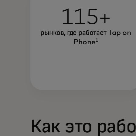
115+
рынков, где работает Tap on
1
Phone
Как это раб