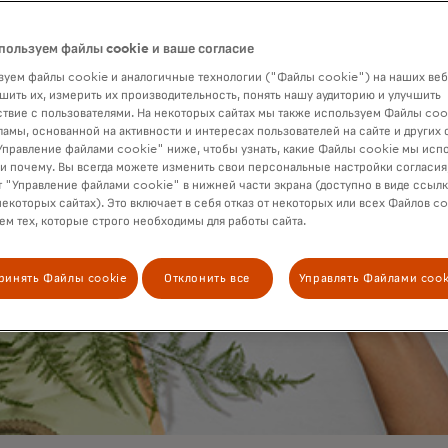
пользуем файлы cookie и ваше согласие
уем файлы cookie и аналогичные технологии ("Файлы cookie") на наших веб
шить их, измерить их производительность, понять нашу аудиторию и улучшить
твие с пользователями. На некоторых сайтах мы также используем Файлы coo
ламы, основанной на активности и интересах пользователей на сайте и других 
правление файлами cookie" ниже, чтобы узнать, какие Файлы cookie мы исп
 и почему. Вы всегда можете изменить свои персональные настройки согласия
 "Управление файлами cookie" в нижней части экрана (доступно в виде ссыл
некоторых сайтах). Это включает в себя отказ от некоторых или всех Файлов co
м тех, которые строго необходимы для работы сайта.
ринять Файлы cookie
Отклонить все
Управлять Файлами cook