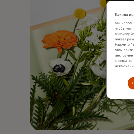
Как мы ис
Мы использ
чтобы улуч
взаимодейс
показа рек
Нажмите "У
этом сайте
инструмент
кнопки на 
исключение
П