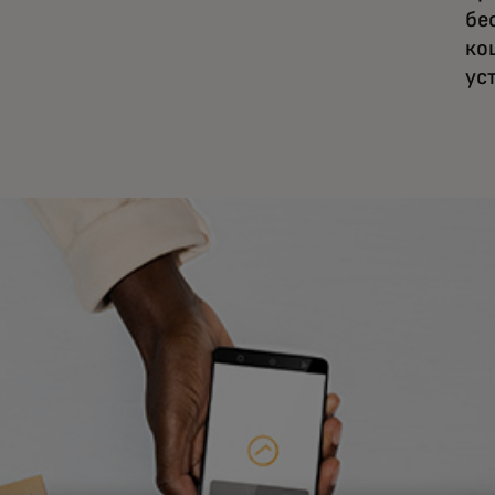
бе
ко
ус