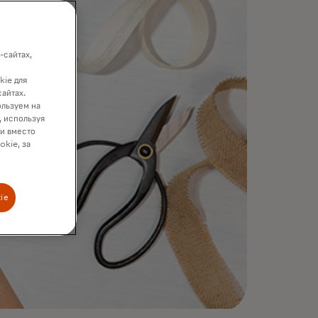
-сайтах,
kie для
сайтах.
ользуем на
, используя
ки вместо
okie, за
ie