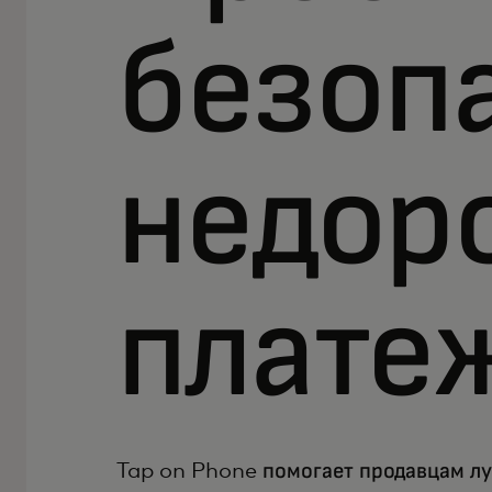
безоп
недор
плате
Tap on Phone помогает продавцам л