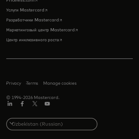
Priceless.com
opens in a new tab
Услуги Mastercard
opens in a new tab
Разработчики Mastercard
opens in a new tab
Маркетинговый центр Mastercard
opens in a new tab
Центр инклюзивного роста
Privacy
Terms
Manage cookies
© 1994-2026 Mastercard.
LinkedIn
Facebook
Twitter/X
Youtube
Select
a
country