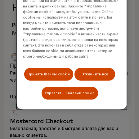
основанной на активности и интересах пользователей
нами
на сайте и других сайтах. Нажмите "Управление
файлами cookie" ниже, чтобы узнать, какие Файлы
cookie мы используем на этом сайте и почему. Вы
всегда можете изменить свои персональные
Решения для приема платежей по картам
настройки согласия, используя инструмент
Mastercard.
"Управление файлами cookie" в нижней части экрана
(доступно в виде ссылки вместо кнопки на некоторых
сайтах). Это включает в себя отказ от некоторых или
всех Файлов cookie, за исключением тех, которые
строго необходимы для работы сайта.
Преимущества приема платежей
Растите продажи, радуйте клиентов и обеспечивайте
Принять Файлы cookie
Отклонить все
удобные и безопасные платежи по всему миру.
Управлять Файлами cookie
Подробнее
Mastercard Checkout
Безопасная, простая и быстрая оплата для вас и
ваших клиентов.