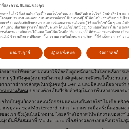
คุกกี้และความยินยอมของคุณ
และเทคโนโลยีที่คล้ายกัน ('คุกกี้') บนเว็บไซต์ของเราเพื่อปรับปรุงเว็บไซต์ วัดประสิทธิภา
กลุ่มเป้าหมาย และพัฒนาประสบการณ์การใช้งานของผู้ใช้ให้ดียิ่งขึ้น สำหรับบางเว็บไซต์ เ
ล้ว ฮัลเตอร์สมัครเข้าร่วมโครงการทันทีที่ Mastercard และนายกเท
ษณาที่สอดคล้องกับกิจกรรมการเบราวซ์และความสนใจของผู้ใช้บนเว็บไซต์นั้น ๆ และเว็บไซต
้' ด้านล่างเพื่อเรียนรู้ว่าเราใช้คุกกี้ประเภทใดบนเว็บไซต์นี้ รวมถึงเหตุผลในการใช้งาน คุ
นเดือนมีนาคมว่า โครงการ Unlocked จะเปิด
โอกาสให้พนักงานไ
ารตั้งค่าความยินยอมได้เสมอ โดยใช้เครื่องมือ 'จัดการคุกกี้' ที่ด้านล่างของหน้าจอ (สำห
ต่างๆ ของเมือง
ทั่วทั้งห้าเขต โดยจะจับคู่พนักงานกับโครงการต
ทนปุ่ม) ซึ่งรวมถึงการปฏิเสธคุกกี้บางรายการหรือทั้งหมด ยกเว้นคุกกี้ที่จำเป็นต่อการทำงา
พวกเขา โครงการเหล่านี้เป็นส่วนหนึ่งของความร่วมมือระหว่างภา
มใหม่ โดยร่วมมือกับสำนักงานบริการและงานอาสาสมัครของเมือง
ยอมรับคุกกี้
ปฏิเสธทั้งหมด
จัดการคุกกี้
ตัวของโครงการ Unlocked สะท้อนให้เห็นถึง
การเพิ่มขึ้นของก
ื่องจากบริษัทต่างๆ มองหาวิธีที่จะดึงดูดพนักงานในโลกหลังการ
าความรู้สึกถึงจุดมุ่งหมายมีความสำคัญต่อความพึงพอใจในงานแ
จากการสำรวจล่าสุดในกลุ่มคนรุ่น Gen Z และมิลเลนเนียล พบว่า
ระทบทางสังคม
ขององค์กรเป็นปัจจัยสำคัญในการค้นหางานของพ
อร์กเป็นศูนย์กลางแห่งนวัตกรรมและแรงบันดาลใจ” ไมเคิล ฟรักค
พยากรบุคคลของ Mastercard กล่าว “ความร่วมมือครั้งนี้ต่อยอดจ
งของเรา ซึ่งมุ่งเน้นเป้าหมาย โดยสร้างโอกาสให้พนักงานของเราไ
ุ่งมั่นที่สั่งสมมาที่ Mastercard เพื่อสร้างผลกระทบเชิงบวกใน