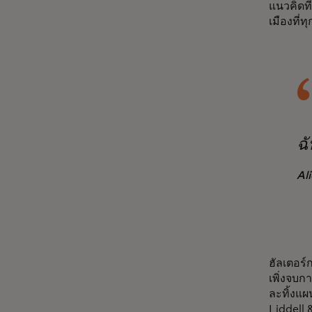
แนวคิดที
เมืองที่ท
ฉั
Al
ฮัลเตอร์
เพิ่งจบ
ละทิ้งแผ
Liddell 