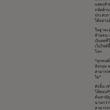
แสดงทั่ว
ถนัดด้า
ประสบการ
ได้อย่าง
ในฐานะอ
ล้านคน 
เงินสดที
เว็บไซต์น
โลก
“ทุกคนต้
อังกฤษ 
สามารถเป
ไม่”
ดังนั้น เ
โต้ตอบกั
ค้นหาปัญ
นานกว่าท
สามารถปร