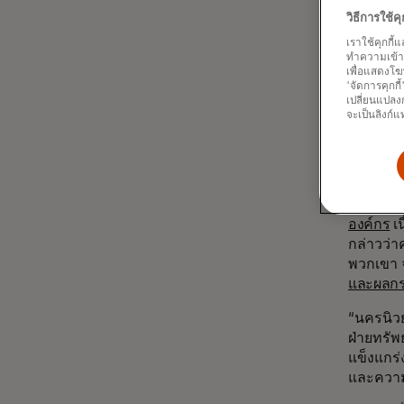
วิธีการใช้
เราใช้คุกกี้
ทำความเข้าใจ
ที่จริงแ
เพื่อแสดงโฆ
'จัดการคุกกี
ประกาศใ
เปลี่ยนแปลงก
หน่วยงาน
จะเป็นลิงก์แ
สนใจของ
นวัตกรร
Service
)
การขยาย
องค์กร
เน
กล่าวว่
พวกเขา 
และผลก
“นครนิวย
ฝ่ายทรั
แข็งแกร่
และความม