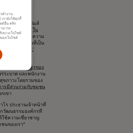
พการทำงาน
รายังใช้คุกกี้
ศมนตรีเอริค อดัมส์
์อื่น คลิก
ณสามารถ
ด้เป็นอาสาสมัครใน
รับบางเว็บไซต์
่างๆ ตามทักษะและความ
นของเว็บไซต์
ครัฐและเอกชนที่เป็น
นิวยอร์ก (
NYC
ารทำงานอาสาสมัครของ
แพร่ระบาด และพนักงาน
ละสุขภาวะโดยรวมของ
การมีส่วนร่วมกับชุมชน
วกเขา
าโร ประธานเจ้าหน้าที่
ากวัฒนธรรมองค์กรที่
ด้ใช้ความเชี่ยวชาญ
ชุมชนของเรา”