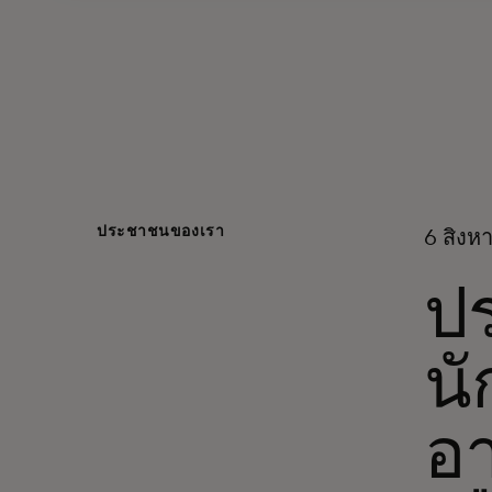
ประชาชนของเรา
6 สิงห
ปร
นั
อา