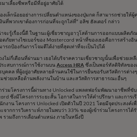
าเลี้ยงชีพหรือมีที่อยู่อาศัยได้
รื่องเล็กน้อยอย่างการเปลี่ยนตำแหน่งของปุ่มกด ก็สามารถช่วยให้ผู
ินที่พวกเขาต้องการก่อนที่จะถูกไล่ที่” อลิซ ฮัลเตอร์ กล่าว
น่าจะรู้เรื่องนี้ดี ในฐานะผู้เชี่ยวชาญอาวุโสด้านการออกแบบผลิตภ
ดภัยทางไซเบอร์ของ Mastercard หน้าที่ของเธอคือการสร้างอินเท
มารถป้องกันการโจมตีได้ง่ายที่สุดเท่าที่จะเป็นไปได้
งไม่กี่เดือนที่ผ่านมา เธอได้บริจาคความเชี่ยวชาญนั้นเพื่อช่วยเห
งประสบการณ์การใช้งานบน
Access HRA
ซึ่งเป็นพอร์ทัลดิจิทัลข
บุคคล ที่ผู้อยู่อาศัยหลายล้านคนใช้ในการยื่นขอรับสวัสดิการต่างๆ
ามช่วยเหลือด้านพลังงานในบ้าน และสวัสดิการสาธารณะอื่นๆ
้าร่วมโครงการนี้ผ่านทาง Unlocked แพลตฟอร์มพัฒนาอาชีพที่ขับเ
rd ซึ่งมีโครงการระยะสั้น โอกาสในการให้คำปรึกษา และการเรียนร
ักงาน โครงการ Unlocked เปิดตัวในปี 2021 โดยมีจุดประสงค์เพื
ละจากการวิเคราะห์ภายในพบว่า 33% ของผู้เข้าร่วมโครงการได้ร
 รวมถึงการเลื่อนตำแหน่ง ภายในหนึ่งปี