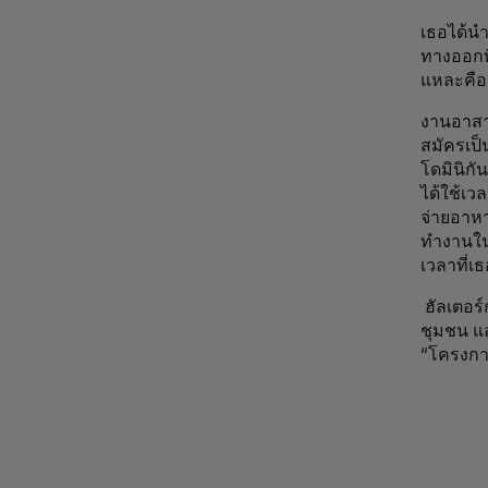
เธอได้นำ
ทางออกท
แหละคือจ
งานอาสา
สมัครเป
โดมินิกั
ได้ใช้เว
จ่ายอาหา
ทำงานในโ
เวลาที่เธ
ฮัลเตอร์
ชุมชน แ
“โครงกา