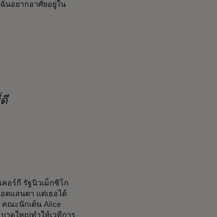
“ฉันอยากอาศัยอยู่ใน
ดี
อร์กี รัฐนิวเม็กซิโก
แอตแลนตา แต่เธอได้
ง คณะนักเต้น Alice
ระบาดใหญ่ทำให้เวทีการ