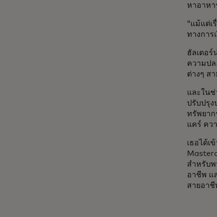
หาอาหารม
“แม้แต่เ
ทางการเง
ฮัลเตอร์
ความปลอ
ต่างๆ สา
และในช่ว
ปรับปรุ
ทรัพยากร
แคร์ คว
เธอได้เข
Masterca
สำหรับพน
อาชีพ แ
สายอาชีพ