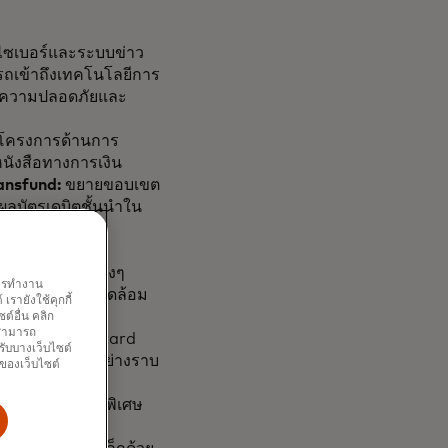
ไซเบอร์และระบบข่าว
ถเข้าถึงเทคโนโลยีการ
รมมีความปลอดภัยและ
ะโครงการด้านการ
หนังสือทางการเงิน
ransfund:
ขยายขอบเขต
ผลบัตรเดบิตชั้นนำใน
งพาณิชย์ของ
่วยให้ธุรกิจต่างๆ
พการทำงาน
ยะสำหรับสภาพแวดล้อม
รายังใช้คุกกี้
์อื่น คลิก
ณสามารถ
ng ของ Mastercard
รับบางเว็บไซต์
ขนาดเล็กเป็นไปอย่างราบ
นของเว็บไซต์
รเพื่อสังคมสุดพิเศษ