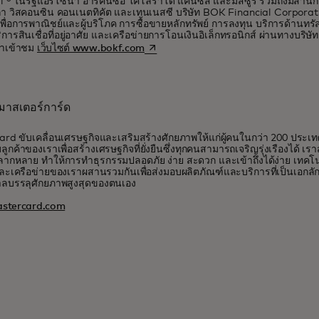
l ® ในรัฐแอริโซนา อาร์คันซอ โคโลราโด แคนซัส และมิสซูรี รวมถึงมีสำนั
 วิสคอนซิน คอนเนตทิคัต และเทนเนสซี บริษัท BOK Financial Corporati
ื่อการพาณิชย์และผู้บริโภค การซื้อขายหลักทรัพย์ การลงทุน บริการด้านทร
การสินเชื่อที่อยู่อาศัย และเครือข่ายการโอนเงินอิเล็กทรอนิกส์ ผ่านทางบริษัท
opens in a new tab
ณาเข้าชม
เว็บไซต์ www.bokf.com
ับมาสเตอร์การ์ด
rd ขับเคลื่อนเศรษฐกิจและเสริมสร้างศักยภาพให้แก่ผู้คนในกว่า 200 ประเ
บลูกค้าของเราเพื่อสร้างเศรษฐกิจที่ยั่งยืนซึ่งทุกคนสามารถเจริญรุ่งเรืองได้ เ
ี่หลากหลาย ทำให้การทำธุรกรรมปลอดภัย ง่าย สะดวก และเข้าถึงได้ง่าย เท
ละเครือข่ายของเราผสานรวมกันเพื่อส่งมอบผลิตภัณฑ์และบริการที่เป็นเอกลักษณ์
าลบรรลุศักยภาพสูงสุดของตนเอง
stercard.com