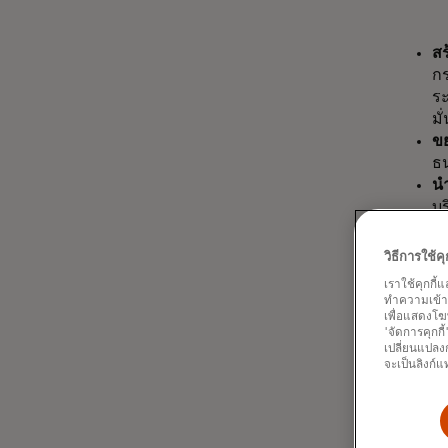
สร
ก
ระ
มั
ขย
ธน
นำ
บร
สห
ขั
วิธีการใช้
Ma
เราใช้คุกกี้
ส
ทำความเข้าใจ
ทา
เพื่อแสดงโฆ
'จัดการคุกกี
เป
เปลี่ยนแปลงก
เพ
จะเป็นลิงก์แ
รื่
ม
จ