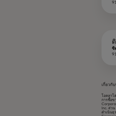
9
ต
ซิ
9
เกี่ยวก
โอคลาโฮม
การซื้อข
Corporat
Inc. ส่ว
ดำเนินธุ