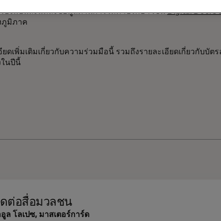
่งการเติบโตของธุรกิจขนาดเล็ก:
สนับสนุนการเติบโตอย่างมีพลวัตข
รื่องมือและแหล่งข้อมูลด้านการให้คำปรึกษา เช่น
Digital Doors 
้งภูมิภาค
ียดเพิ่มเติมเกี่ยวกับความร่วมมือนี้ รวมถึงรายละเอียดเกี่ยวกับบัต
นปีนี้
ิดต่อสื่อมวลชน
อูล โลเปซ, มาสเตอร์การ์ด