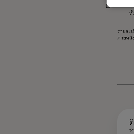
เร
เค
ทั
รายละเอ
ภายหลังใ
ต
รา