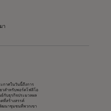
ฮมา
กาศในวันนี้ถึงการ
ดียวสำหรับพอร์ตโฟลิโอ
ธ์กับธุรกิจประมวลผล
ที่สร้างสรรค์
รพัฒนาชุมชนที่พวกเขา