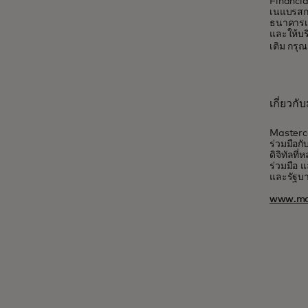
Financia
เนแบรสกา
ธนาคารเพ
และให้บริ
เติม กรุ
เกี่ยวก
Masterca
ร่วมมือกั
ดิจิทัลท
ร่วมมือ แ
และรัฐบ
www.ma