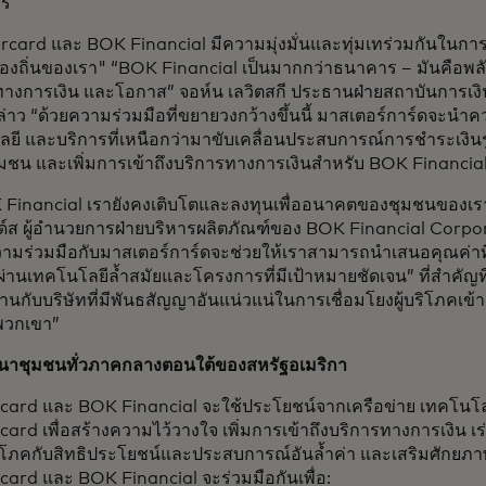
าร
card และ BOK Financial มีความมุ่งมั่นและทุ่มเทร่วมกันในก
องถิ่นของเรา" “BOK Financial เป็นมากกว่าธนาคาร – มันคือพลั
ทางการเงิน และโอกาส” จอห์น เลวิตสกี ประธานฝ่ายสถาบันการเง
ล่าว “ด้วยความร่วมมือที่ขยายวงกว้างขึ้นนี้ มาสเตอร์การ์ดจะนำ
ยี และบริการที่เหนือกว่ามาขับเคลื่อนประสบการณ์การชำระเงิน
มชน และเพิ่มการเข้าถึงบริการทางการเงินสำหรับ BOK Financial
K Financial เรายังคงเติบโตและลงทุนเพื่ออนาคตของชุมชนของเราอย
ด์ส ผู้อำนวยการฝ่ายบริหารผลิตภัณฑ์ของ BOK Financial Corpo
มร่วมมือกับมาสเตอร์การ์ดจะช่วยให้เราสามารถนำเสนอคุณค่าที่
่านเทคโนโลยีล้ำสมัยและโครงการที่มีเป้าหมายชัดเจน” ที่สำคัญที่สุด
านกับบริษัทที่มีพันธสัญญาอันแน่วแน่ในการเชื่อมโยงผู้บริโภคเข้ากับ
พวกเขา”
นาชุมชนทั่วภาคกลางตอนใต้ของสหรัฐอเมริกา
card และ BOK Financial จะใช้ประโยชน์จากเครือข่าย เทคโนโ
ard เพื่อสร้างความไว้วางใจ เพิ่มการเข้าถึงบริการทางการเงิน เร
ริโภคกับสิทธิประโยชน์และประสบการณ์อันล้ำค่า และเสริมศักยภาพ
ard และ BOK Financial จะร่วมมือกันเพื่อ: