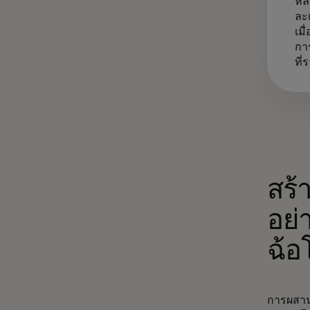
หล
ละเ
เม
กา
ที่
สร้
อย่
ฉ้อ
การผสานร