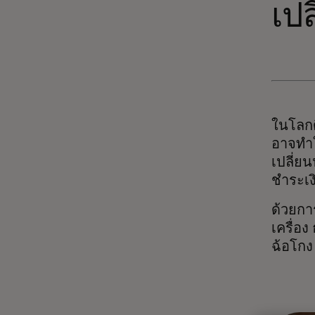
เปล
ในโลกดิ
อาจทำให
เปลี่ย
ชำระ
ด้วยกา
เครื่อ
ฉ้อโกง