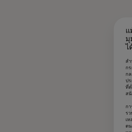
แ
ม
ได
สำ
กร
กล
ปร
ที่
สน
กา
รว
เหล
ตน