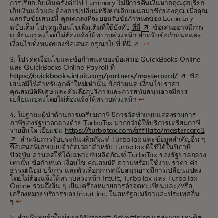
การเรียกเก็บเงินครั้งต่อไป Luminary ไม่มีการคืนเงินหากคุณถูกเรียก
เก็บเงินแล้วและต้องการเปลี่ยนหรือยกเลิกแผนสมาชิกของคุณ เมื่อคุณ
แลกรับข้อเสนอนี้ คุณตกลงที่จะยอมรับข้อกำหนดของ Luminary
opens in a new tab
ฉบับเต็ม โปรดดูเงื่อนไขเพิ่มเติมที่ใช้บังคับ
ที่นี่
ข้อเสนออาจมีการ
เปลี่ยนแปลงโดยไม่ต้องแจ้งให้ทราบล่วงหน้า สำหรับข้อกำหนดและ
opens in a new tab
เงื่อนไขทั้งหมดของข้อเสนอ กรุณาไปที่
ที่นี่
↩
3. โปรดดูเงื่อนไขและข้อกำหนดของข้อเสนอ QuickBooks Online
และ QuickBooks Online Payroll ที่
opens in a n
https://quickbooks.intuit.com/partners/mastercard/
ข้อ
เสนอมีให้สำหรับลูกค้าใหม่เท่านั้น ข้อกำหนด เงื่อนไข ราคา
คุณสมบัติพิเศษ และตัวเลือกบริการและการสนับสนุนอาจมีการ
เปลี่ยนแปลงโดยไม่ต้องแจ้งให้ทราบล่วงหน้า
↩
4. ในฐานะผู้นำด้านการเตรียมภาษี มีการจัดทำแบบแสดงรายการ
ภาษีของรัฐบาลกลางด้วย TurboTax มากกว่าผู้ให้บริการเตรียมภาษี
open
รายอื่นใด เยี่ยมชม
https://turbotax.com/affiliate/mastercard1
สำหรับการรับประกันผลิตภัณฑ์ TurboTax และข้อมูลสำคัญอื่น ๆ
ข้อเสนอพิเศษแบบจำกัดเวลาสำหรับ TurboTax ที่ใช้ได้ในปีภาษี
ปัจจุบัน ส่วนลดใช้ได้เฉพาะกับผลิตภัณฑ์ TurboTax ของรัฐบาลกลาง
เท่านั้น ข้อกำหนด เงื่อนไข คุณสมบัติ ความพร้อมใช้งาน ราคา ค่า
ธรรมเนียม บริการ และตัวเลือกการสนับสนุนอาจมีการเปลี่ยนแปลง
โดยไม่ต้องแจ้งให้ทราบล่วงหน้า Intuit, TurboTax และ TurboTax
Online รวมถึงอื่น ๆ เป็นเครื่องหมายการค้าจดทะเบียนและ/หรือ
เครื่องหมายบริการของ Intuit Inc. ในสหรัฐอเมริกาและประเทศอื่น
ๆ
↩
5. สำหรับลูกค้าใหม่ของ Microsoft Advertising แต่ละราย เครดิต