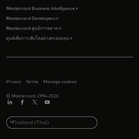
opens in a new tab
Mastercard Business Intelligence
opens in a new tab
Mastercard Developers
opens in a new tab
Mastercard ศูนย์การตลาด
opens in a new tab
ศูนย์เพื่อการเติบโตอย่างครอบคลุม
Privacy
Terms
Manage cookies
© Mastercard 1994-2026
ลิงค์
เฟ
ทวิ
ยู
อิน
ซบุ๊ก
ต
ทูบ
เตอร์/
Select
เอ็กซ์
a
country