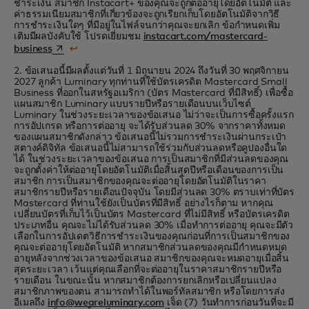
ชำระเงิน สมาชิก Instacart+ ของคุณจะถูกต่ออายุโดยอัตโนมัติ และ
ค่าธรรมเนียมสมาชิกที่เกี่ยวข้องจะถูกเรียกเก็บโดยอัตโนมัติจากวิธี
การชำระเงินใดๆ ที่มีอยู่ในไฟล์จนกว่าคุณจะยกเลิก ข้อกำหนดเพิ่ม
เติมมีผลบังคับใช้ โปรดเยี่ยมชม
instacart.com/mastercard-
opens in a new tab
business
↩
2. ข้อเสนอนี้มีผลตั้งแต่วันที่ 1 มิถุนายน 2024 ถึงวันที่ 30 พฤศจิกายน
2027 ลูกค้า Luminary ทุกท่านที่ใช้บัตรเครดิต Mastercard Small
Business ที่ออกในสหรัฐอเมริกา (บัตร Mastercard ที่มีสิทธิ์) เพื่อซื้อ
แผนสมาชิก Luminary แบบรายปีหรือรายเดือนบนเว็บไซต์
Luminary ในช่วงระยะเวลาของข้อเสนอ ไม่ว่าจะเป็นการซื้อครั้งแรก
การอัปเกรด หรือการต่ออายุ จะได้รับส่วนลด 30% จากราคาทั้งหมด
ของแผนสมาชิกดังกล่าว ข้อเสนอนี้ไม่รวมการชำระเงินผ่านกระเป๋า
สตางค์ดิจิทัล ข้อเสนอนี้ไม่สามารถใช้ร่วมกับส่วนลดหรือคูปองอื่นใด
ได้ ในช่วงระยะเวลาของข้อเสนอ การเป็นสมาชิกที่มีส่วนลดของคุณ
จะถูกตั้งค่าให้ต่ออายุโดยอัตโนมัติเมื่อสิ้นสุดปีหรือเดือนของการเป็น
สมาชิก การเป็นสมาชิกของคุณจะต่ออายุโดยอัตโนมัติในราคา
สมาชิกรายปีหรือรายเดือนปัจจุบัน โดยมีส่วนลด 30% ตราบเท่าที่บัตร
Mastercard ที่ท่านใช้ยังเป็นบัตรที่มีสิทธิ์ อย่างไรก็ตาม หากคุณ
เปลี่ยนบัตรที่เก็บไว้เป็นบัตร Mastercard
ที่ไม่มีสิทธิ์
หรือบัตรเครดิต
ประเภทอื่น คุณจะไม่ได้รับส่วนลด 30% เมื่อทำการต่ออายุ คุณจะมีตัว
เลือกในการอัปเดตวิธีการชำระเงินของคุณก่อนที่การเป็นสมาชิกของ
คุณจะต่ออายุโดยอัตโนมัติ หากสมาชิกส่วนลดของคุณมีกำหนดหมด
อายุหลังจากช่วงเวลาของข้อเสนอ สมาชิกของคุณจะหมดอายุเมื่อสิ้น
สุดระยะเวลา เว้นแต่คุณเลือกที่จะต่ออายุในราคาสมาชิกรายปีหรือ
รายเดือน
ในขณะนั้น
หากสมาชิกต้องการยกเลิกหรือเปลี่ยนแปลง
สมาชิกภาพของตน สามารถทำได้ในพอร์ทัลสมาชิก หรือโดยการส่ง
อีเมลถึง
info@weareluminary.com
เจ็ด (7) วันทำการก่อนวันที่จะมี