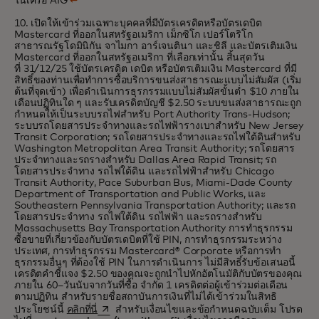
ในเครือ AIG
↩
10. เปิดให้เข้าร่วมเฉพาะบุคคลที่มีบัตรเครดิตหรือบัตรเดบิต
Mastercard ที่ออกในสหรัฐอเมริกา เม็กซิโก เปอร์โตริโก
สาธารณรัฐโดมินิกัน จาไมกา อาร์เจนตินา และชิลี และบัตรเติมเงิน
Mastercard
ที่ออกในสหรัฐอเมริกา
ที่เลือกเท่านั้น สิ้นสุดวัน
ที่ 31/12/25 ใช้บัตรเครดิต เดบิต หรือบัตรเติมเงิน Mastercard ที่มี
สิทธิ์ของท่านเพื่อทำการซื้อบริการขนส่งสาธารณะแบบไม่สัมผัส (เริ่ม
ต้นที่จุดเข้า) เพื่อดำเนินการธุรกรรมแบบไม่สัมผัสขั้นต่ำ $10 ภายใน
เดือนปฏิทินใด ๆ และรับเครดิตบัญชี $2.50 ระบบขนส่งสาธารณะถูก
กำหนดให้เป็นระบบรถไฟสำหรับ Port Authority
Trans-Hudson;
ระบบรถโดยสารประจำทางและรถไฟฟ้ารางเบาสำหรับ New Jersey
Transit Corporation; รถโดยสารประจำทางและรถไฟใต้ดินสำหรับ
Washington Metropolitan Area Transit Authority; รถโดยสาร
ประจำทางและรถรางสำหรับ Dallas Area Rapid Transit; รถ
โดยสารประจำทาง รถไฟใต้ดิน และรถไฟฟ้าสำหรับ Chicago
Transit Authority, Pace Suburban Bus,
Miami-Dade
County
Department of Transportation and Public Works, และ
Southeastern Pennsylvania Transportation Authority; และรถ
โดยสารประจำทาง รถไฟใต้ดิน รถไฟฟ้า และรถรางสำหรับ
Massachusetts Bay Transportation Authority การทำธุรกรรม
ซื้อขายที่เกี่ยวข้องกับบัตรเดบิตที่ใช้ PIN, การทำธุรกรรมระหว่าง
ประเทศ, การทำธุรกรรม Mastercard® Corporate หรือการทำ
ธุรกรรมอื่นๆ ที่ต้องใช้ PIN ในการดำเนินการ ไม่มีสิทธิ์รับข้อเสนอนี้
เครดิตคำชี้แจง $2.50 ของคุณจะถูกนำไปหักอัตโนมัติกับบัตรของคุณ
ภายใน 60–วันนับจากวันที่ซื้อ จำกัด 1 เครดิตต่อผู้เข้าร่วมต่อเดือน
ตามปฏิทิน สำหรับรายชื่อสถาบันการเงินที่ไม่ได้เข้าร่วมในสิทธิ
opens in a new tab
ประโยชน์นี้
คลิกที่นี่
สำหรับเงื่อนไขและข้อกำหนดฉบับเต็ม โปรด