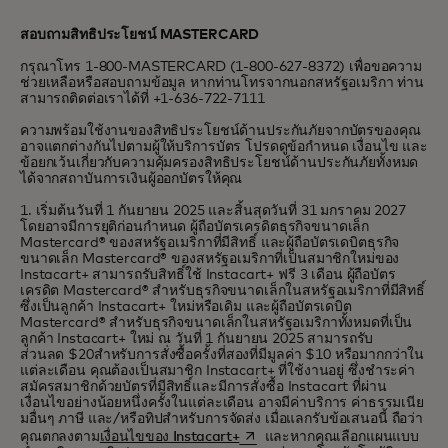
สอบถามสิทธิประโยชน์ MASTERCARD
กรุณาโทร 1-800-MASTERCARD (1-800-627-8372) เพื่อขอความ
ช่วยเหลือหรือสอบถามข้อมูล หากท่านโทรจากนอกสหรัฐอเมริกา ท่าน
สามารถติดต่อเราได้ที่ +1-636-722-7111
ความพร้อมใช้งานของสิทธิประโยชน์ด้านประกันภัยจากบัตรของคุณ
อาจแตกต่างกันไปตามผู้ให้บริการบัตร โปรดดูข้อกำหนด เงื่อนไข และ
ข้อยกเว้นเกี่ยวกับความคุ้มครองสิทธิประโยชน์ด้านประกันภัยทั้งหมด
ได้จากสถาบันการเงินผู้ออกบัตรให้คุณ
1. เริ่มต้นวันที่ 1 กันยายน 2025 และสิ้นสุดวันที่ 31 มกราคม 2027
โดยอาจมีการยุติก่อนกำหนด ผู้ถือบัตรเครดิตธุรกิจขนาดเล็ก
Mastercard® ของสหรัฐอเมริกาที่มีสิทธิ์ และผู้ถือบัตรเดบิตธุรกิจ
ขนาดเล็ก Mastercard® ของสหรัฐอเมริกาที่เป็นสมาชิกใหม่ของ
Instacart+ สามารถรับสิทธิ์ใช้ Instacart+ ฟรี 3 เดือน ผู้ถือบัตร
เครดิต Mastercard® สำหรับธุรกิจขนาดเล็กในสหรัฐอเมริกาที่มีสิทธิ์
ซึ่งเป็นลูกค้า Instacart+ ใหม่หรือเดิม และผู้ถือบัตรเดบิต
Mastercard® สำหรับธุรกิจขนาดเล็กในสหรัฐอเมริกาทั้งหมดที่เป็น
ลูกค้า Instacart+ ใหม่ ณ วันที่ 1 กันยายน 2025 สามารถรับ
ส่วนลด $20สำหรับการสั่งซื้อครั้งที่สองที่มีมูลค่า $10 หรือมากกว่าใน
แต่ละเดือน คุณต้องเป็นสมาชิก Instacart+ ที่ใช้งานอยู่ ซึ่งชำระค่า
สมัครสมาชิกด้วยบัตรที่มีสิทธิ์และมีการสั่งซื้อ Instacart ที่ผ่าน
เงื่อนไขอย่างน้อยหนึ่งครั้งในแต่ละเดือน อาจมีค่าบริการ ค่าธรรมเนีย
มอื่นๆ ภาษี และ/หรือทิปสำหรับการจัดส่ง เมื่อแลกรับข้อเสนอนี้ ถือว่า
opens in a new tab
คุณตกลงตาม
เงื่อนไขของ Instacart+
และหากคุณเลือกแผนแบบ