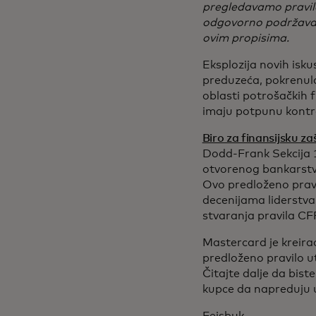
pregledavamo pravilo
odgovorno podržava 
ovim propisima.
Eksplozija novih isku
preduzeća, pokrenula
oblasti potrošačkih 
imaju potpunu kontro
Biro za finansijsku z
Dodd-Frank Sekcija 1
otvorenog bankarstva
Ovo predloženo pravi
decenijama liderstva
stvaranja pravila CF
Mastercard je kreira
predloženo pravilo ut
Čitajte dalje da bist
kupce da napreduju
Fejsbuk