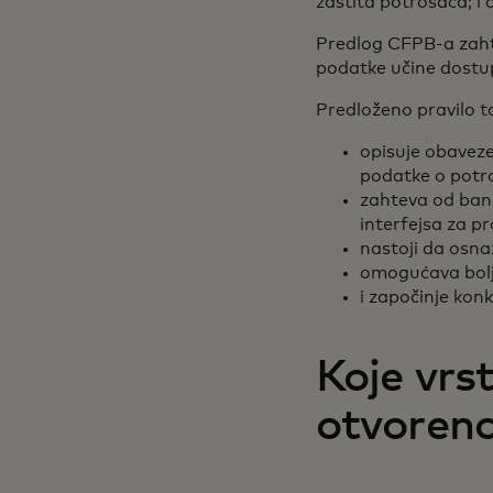
zaštita potrošača; i 
Predlog CFPB-a zahtev
podatke učine dostu
Predloženo pravilo t
opisuje obaveze 
podatke o pot
zahteva od ban
interfejsa za p
nastoji da osna
omogućava bolji
i započinje konk
Koje vrs
otvoren