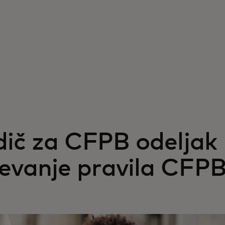
dič za CFPB odeljak
vanje pravila CFP