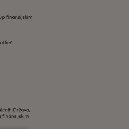
p finansijskim
datke?
njenih Država,
 finansijskim