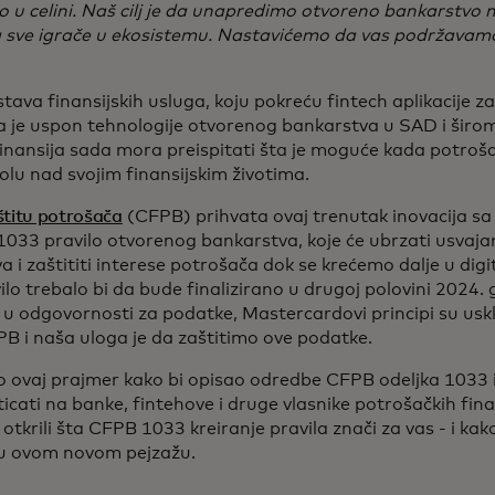
 u celini. Naš cilj je da unapredimo otvoreno bankarstvo n
sve igrače u ekosistemu. Nastavićemo da vas podržavamo
stava finansijskih usluga, koju pokreću fintech aplikacije z
 je uspon tehnologije otvorenog bankarstva u SAD i širom 
finansija sada mora preispitati šta je moguće kada potroš
lu nad svojim finansijskim životima.
aštitu potrošača
(CFPB) prihvata ovaj trenutak inovacija s
033 pravilo otvorenog bankarstva, koje će ubrzati usvajan
 i zaštititi interese potrošača dok se krećemo dalje u dig
lo trebalo bi da bude finalizirano u drugoj polovini 2024. 
 u odgovornosti za podatke, Mastercardovi principi su usk
PB i naša uloga je da zaštitimo ove podatke.
o ovaj prajmer kako bi opisao odredbe CFPB odeljka 1033 i
icati na banke, fintehove i druge vlasnike potrošačkih fin
e otkrili šta CFPB 1033 kreiranje pravila znači za vas - i k
 u ovom novom pejzažu.