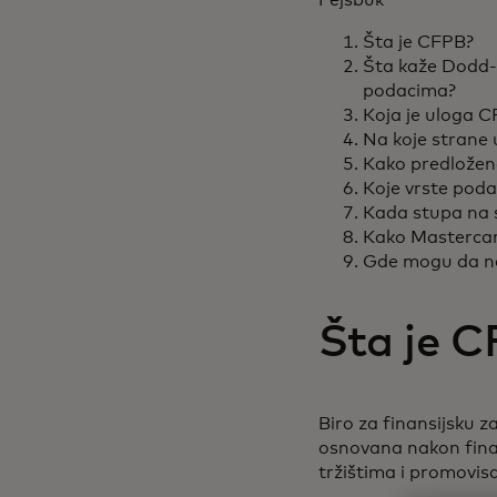
Šta je CFPB?
Šta kaže Dodd-
podacima?
Koja je uloga C
Na koje strane
Kako predloženo
Koje vrste pod
Kada stupa na 
Kako Masterca
Gde mogu da na
Šta je 
Biro za finansijsku z
osnovana nakon finan
tržištima i promovis