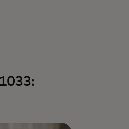
 1033:
B