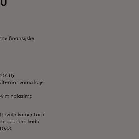
ju
čne finansijske
 (2020)
 alternativama koje
govim nalazima
od javnih komentara
pisa. Jednom kada
1033.