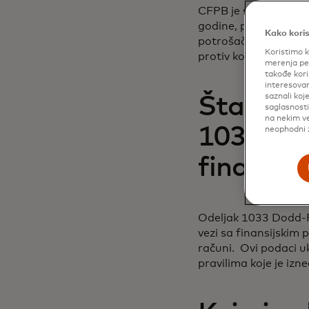
CFPB je stvoren prem
godine, poznatijeg k
Kako koris
potrošača od nepošteni
Koristimo k
protiv kompanija koj
merenja per
takođe kori
interesovan
saznali koj
Šta kaž
saglasnost
na nekim ve
1033 o p
neophodni z
finansij
Odeljak 1033 Dodd-F
vezi sa finansijskim 
računi. Ovi podaci uk
pravilima koje je izn