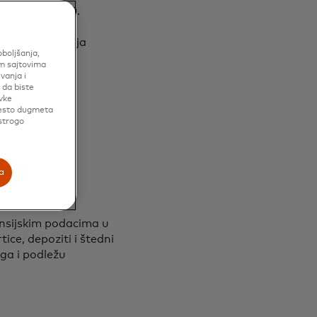
treeta iz 2010.
sti za zaštitu
eduzimanje akcija
oboljšanja,
im sajtovima
vanja i
 da biste
vke
eljku
mesto dugmeta
 strogo
istup
a
nsijskim podacima u
ice, depoziti i štedni
oga i podležu