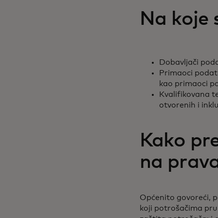
Na koje 
Dobavljači podat
Primaoci podatak
kao primaoci po
Kvalifikovana t
otvorenih i inkl
Kako pre
na prava
Općenito govoreći, p
koji potrošačima pruž