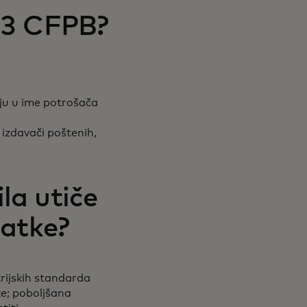
033 CFPB?
uju u ime potrošača
 izdavači poštenih,
la utiče
datke?
rijskih standarda
ke; poboljšana