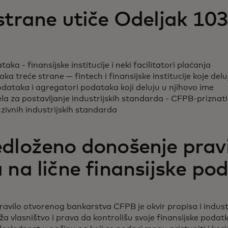
strane utiče Odeljak 1
aka - finansijske institucije i neki facilitatori plaćanja
a treće strane — fintech i finansijske institucije koje del
dataka i agregatori podataka koji deluju u njihovo ime
ela za postavljanje industrijskih standarda - CFPB-priznati
uzivnih industrijskih standarda
dloženo donošenje pravi
 na lične finansijske po
ravilo otvorenog bankarstva CFPB je okvir propisa i indust
a vlasništvo i prava da kontrolišu svoje finansijske podat