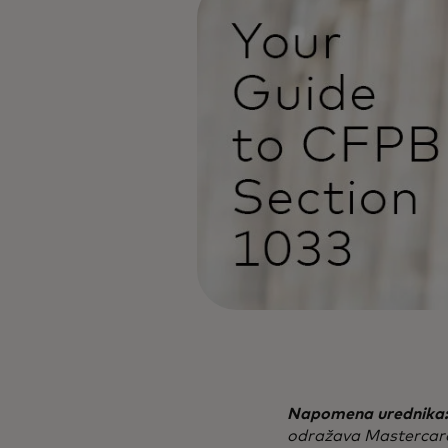
Napomena urednika:
odražava Mastercard