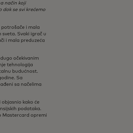
a način koji
 dok se svi krećemo
a potrošače i mala
sveta. Svaki igrač u
ači i mala preduzeća
a dugo očekivanim
je tehnologija
italnu budućnost.
godine. Sa
lađeni sa načelima
 objasnio kako će
ansijskih podataka.
ako Mastercard opremi