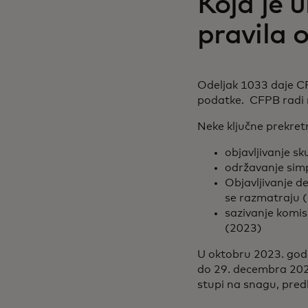
Koja je 
pravila 
Odeljak 1033 daje CFP
podatke. CFPB radi 
Neke ključne prekretn
objavljivanje s
održavanje sim
Objavljivanje d
se razmatraju 
sazivanje komis
(2023)
U oktobru 2023. godin
do 29. decembra 2023
stupi na snagu, pred