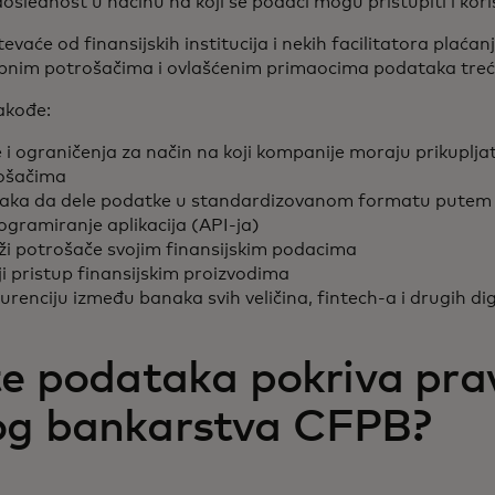
doslednost u načinu na koji se podaci mogu pristupiti i kori
aće od finansijskih institucija i nekih facilitatora plaćanj
pnim potrošačima i ovlašćenim primaocima podataka tr
akođe:
i ograničenja za način na koji kompanije moraju prikupljati, 
rošačima
aka da dele podatke u standardizovanom formatu putem si
rogramiranje aplikacija (API-ja)
ži potrošače svojim finansijskim podacima
 pristup finansijskim proizvodima
urenciju između banaka svih veličina, fintech-a i drugih dig
te podataka pokriva prav
og bankarstva CFPB?