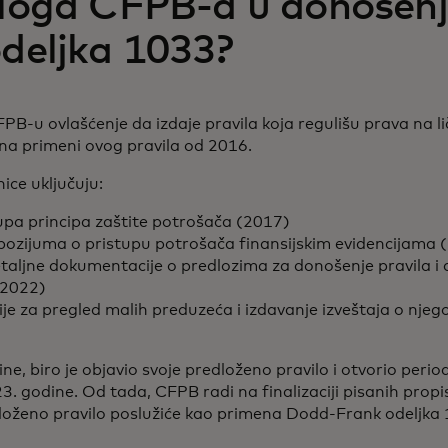
uloga CFPB-a u donošen
odeljka 1033?
B-u ovlašćenje da izdaje pravila koja regulišu prava na li
na primeni ovog pravila od 2016.
ice uključuju:
kupa principa zaštite potrošača (2017)
pozijuma o pristupu potrošača finansijskim evidencijama
etaljne dokumentacije o predlozima za donošenje pravila i
(2022)
ije za pregled malih preduzeća i izdavanje izveštaja o nje
e, biro je objavio svoje predloženo pravilo i otvorio peri
. godine. Od tada, CFPB radi na finalizaciji pisanih pro
loženo pravilo poslužiće kao primena Dodd-Frank odeljka 