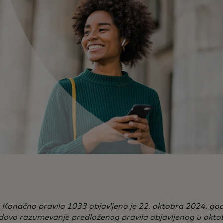
Konačno pravilo 1033 objavljeno je 22. oktobra 2024. god
ovo razumevanje predloženog pravila objavljenog u okto