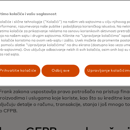
a Zakonu o reformi i zaštiti potrošača Dodd-Frank Vall S
ao Dodd-Frank, kako bi pružio jedinstvenu tačku odgovorno
timo kolačiće i vašu saglasnost
h, varljivih ili zloupotrebljivih finansijskih praksi i za pr
olačiće i slične tehnologije ("Kolačići") na našim veb sajtovima u cilju njihovog p
e krše zakon.
formansi, razumevanja naše publike i poboljšanja korisničkog iskustva. Na nek
stimo kolačiće za prikazivanje reklama na osnovu korisnikovih aktivnosti pretraži
ja na našem sajtu i drugim sajtovima. Kliknite na "Upravljanje kolačićima" ispod
e kolačiće koristimo na ovom veb-sajtu i zašto. Uvek možete da promenite posta
e Dodd-Frank Zakon o od
i pomoću alatke "Upravljanje kolačićima" na dnu ekrana (dostupno kao veza u
b-sajtovima). Ovo uključuje odbacivanje nekih ili svih kolačića, osim onih koji su
ravima potrošača na pr
a rad sajta.
skim podacima?
Prihvatite kolačiće
Odbij sve
Upravljanje kolačićim
rank zakona uspostavlja pravo potrošača na pristup fina
proizvodima i uslugama koje koriste, kao što su kreditne kart
ljučuju detalje o računu, transakcije, stanja i još mnogo t
eo CFPB.