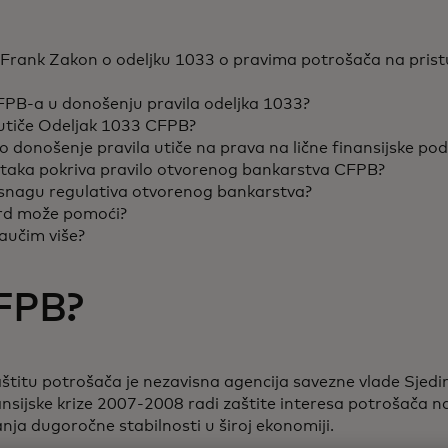
Frank Zakon o odeljku 1033 o pravima potrošača na pristu
FPB-a u donošenju pravila odeljka 1033?
 utiče Odeljak 1033 CFPB?
 donošenje pravila utiče na prava na lične finansijske po
ataka pokriva pravilo otvorenog bankarstva CFPB?
snagu regulativa otvorenog bankarstva?
rd može pomoći?
učim više?
CFPB?
aštitu potrošača je nezavisna agencija savezne vlade Sjedi
sijske krize 2007-2008 radi zaštite interesa potrošača na
anja dugoročne stabilnosti u široj ekonomiji.