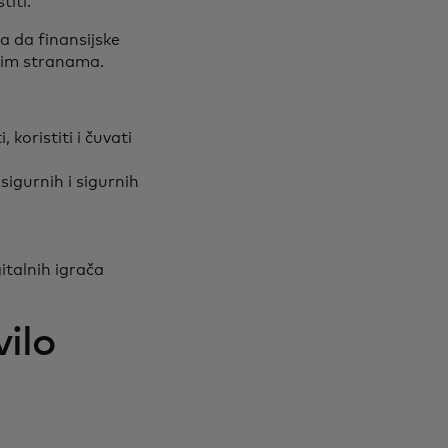
stiti.
a da finansijske
ećim stranama.
koristiti i čuvati
gurnih i sigurnih
italnih igrača
ilo