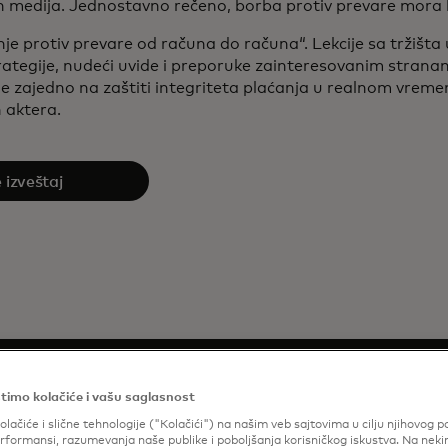
 medija. Jednostavno rečeno, borba protiv prevare mora bi
enje protiv prevare od računa do računa“. Lekcije sa tržiš
strategije, nudeći uvide i preporuke zainteresovanim stran
e zajedno na zaštiti integriteta plaćanja u realnom vremen
 aktera.
 izveštaj
timo kolačiće i vašu saglasnost
demo
olačiće i slične tehnologije ("Kolačići") na našim veb sajtovima u cilju njihovog p
formansi, razumevanja naše publike i poboljšanja korisničkog iskustva. Na nek