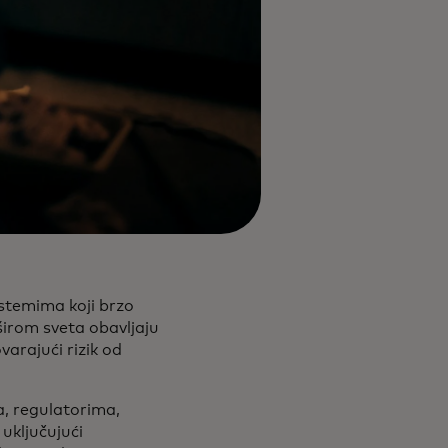
stemima koji brzo
 širom sveta obavljaju
arajući rizik od
a, regulatorima,
uključujući