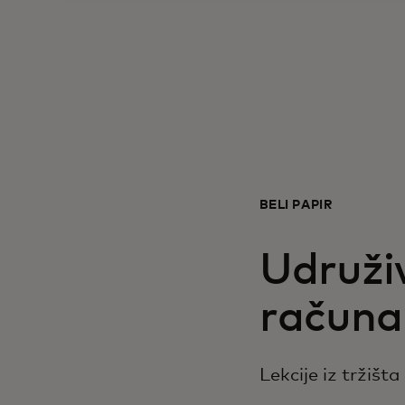
BELI PAPIR
Udruživ
računa
Lekcije iz tržišt