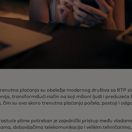
trenutna plaćanja su obeležje modernog društva sa RTP si
nija, transformišući način na koji milioni ljudi i preduzeća
 čim su ova skoro trenutna plaćanja počela, postoji i odgov
rastuće plime potreban je zajednički pristup među vladam
ijama, dobavljačima telekomunikacija i velikim tehničarima, 