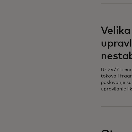
Velika 
upravl
nestab
Uz 24/7 tren
tokova i frag
poslovanje su
upravljanje li