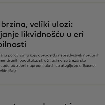
brzina, veliki ulozi:
janje likvidnošću u eri
ilnosti
utna poravnanja koja dovode do nepredvidivih novčanih
mentiranih podataka, stručnjacima za trezorsko
 sada potrebni napredni alati i strategije za efikasno
kvidnošću