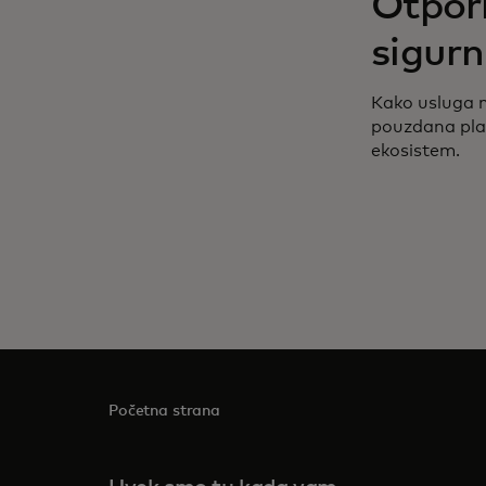
Otpor
sigurn
Kako usluga 
pouzdana plać
ekosistem.
Početna strana