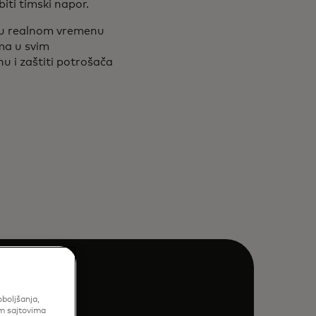
ti timski napor.
ta u realnom vremenu
ama u svim
u i zaštiti potrošača
oboljšanja,
im sajtovima