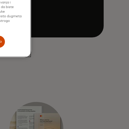
vanja i
 da biste
vke
mesto dugmeta
 strogo
a