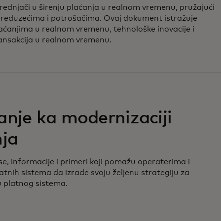
ednjači u širenju plaćanja u realnom vremenu, pružajući
 preduzećima i potrošačima. Ovaj dokument istražuje
aćanjima u realnom vremenu, tehnološke inovacije i
ansakcija u realnom vremenu.
nje ka modernizaciji
nja
se, informacije i primeri koji pomažu operaterima i
atnih sistema da izrade svoju željenu strategiju za
 platnog sistema.