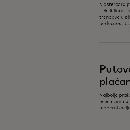
Mastercard pr
fleksibilnost
trendove u pl
budućnost tr
Putova
plaća
Najbolje prak
učesnicima pl
modernizaciju