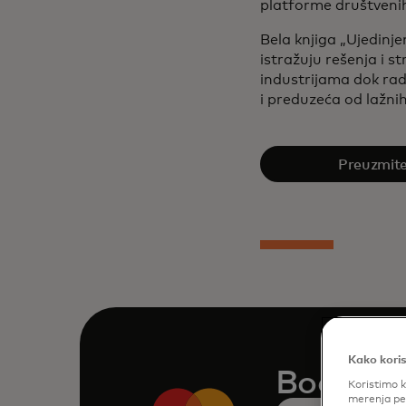
platforme društvenih
Bela knjiga „Ujedinj
istražuju rešenja i 
industrijama dok rad
i preduzeća od lažnih
Preuzmite
Kako koris
Book a 
Koristimo k
merenja per