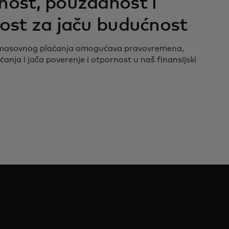
nost, pouzdanost i
ost za jaču budućnost
masovnog plaćanja omogućava pravovremena,
anja i jača poverenje i otpornost u naš finansijski