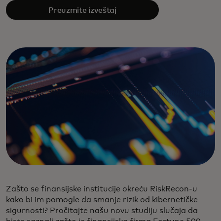
Preuzmite izveštaj
Zašto se finansijske institucije okreću RiskRecon-u
kako bi im pomogle da smanje rizik od kibernetičke
sigurnosti? Pročitajte našu novu studiju slučaja da