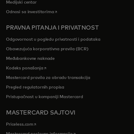
Medijski centar
opens in a new tab
Odnosi sa investitorima
PRAVNA PITANJA I PRIVATNOST
Odgovornost u pogledu privatnosti i podataka
Obavezujuća korporativna pravila (BCR)
Međubankovne naknade
opens in a new tab
Kodeks ponašanja
Mastercard pravila za obradu transakcija
Pregled regulatornih propisa
Pristupačnost u kompaniji Mastercard
MASTERCARD SAJTOVI
opens in a new tab
Priceless.com
opens in a new tab
Mastercard poslovne informacije