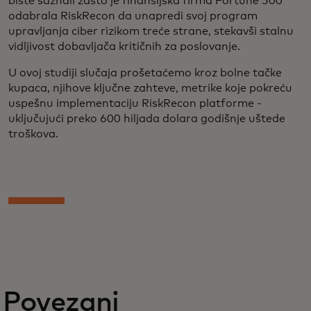
biste saznali zašto je finansijska firma Fortune 500
odabrala RiskRecon da unapredi svoj program
upravljanja ciber rizikom treće strane, stekavši stalnu
vidljivost dobavljača kritičnih za poslovanje.
U ovoj studiji slučaja prošetaćemo kroz bolne tačke
kupaca, njihove ključne zahteve, metrike koje pokreću
uspešnu implementaciju RiskRecon platforme -
uključujući preko 600 hiljada dolara godišnje uštede
troškova.
Povezani