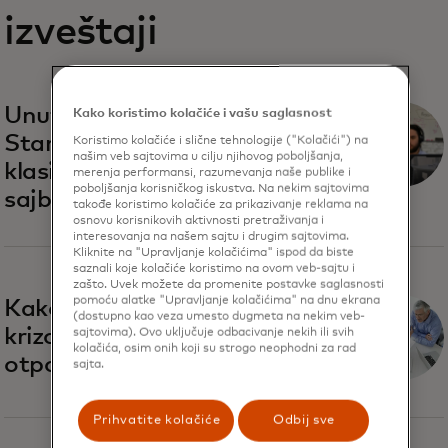
izveštaji
Unutar Recorded Future:
Kako koristimo kolačiće i vašu saglasnost
Startup bankomatosfera,
Koristimo kolačiće i slične tehnologije ("Kolačići") na
našim veb sajtovima u cilju njihovog poboljšanja,
klasični rok i budućnost
merenja performansi, razumevanja naše publike i
poboljšanja korisničkog iskustva. Na nekim sajtovima
sajber bezbednosti
takođe koristimo kolačiće za prikazivanje reklama na
osnovu korisnikovih aktivnosti pretraživanja i
interesovanja na našem sajtu i drugim sajtovima.
Kliknite na "Upravljanje kolačićima" ispod da biste
saznali koje kolačiće koristimo na ovom veb-sajtu i
zašto. Uvek možete da promenite postavke saglasnosti
pomoću alatke "Upravljanje kolačićima" na dnu ekrana
Kako upravljati sajber
(dostupno kao veza umesto dugmeta na nekim veb-
krizom i povećati
sajtovima). Ovo uključuje odbacivanje nekih ili svih
kolačića, osim onih koji su strogo neophodni za rad
otpornost poslovanja
sajta.
Prihvatite kolačiće
Odbij sve