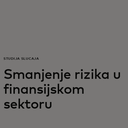
Za vas
Za biznis
Za svet
STUDIJA SLUČAJA
Za inovatore
Smanjenje rizika u
Novosti i trendovi
finansijskom
sektoru