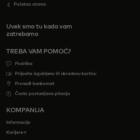
Početna strana
Uvek smo tu kada vam
zatrebamo
TREBA VAM POMOĆ?
Podrška
Prijavite izgubljenu ili ukradenu karticu
Pronađi bankomat
Često postavljana pitanja
KOMPANIJA
Informacije
opens in a new tab
Karijere