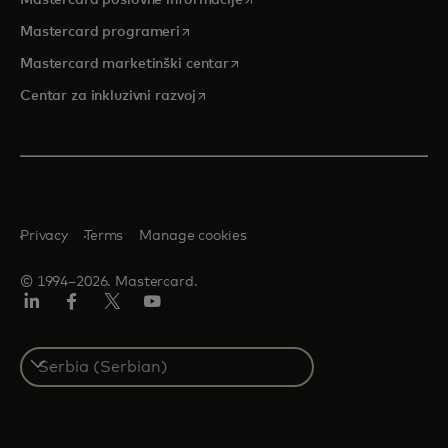
opens in a new tab
Mastercard programeri
opens in a new tab
Mastercard marketinški centar
opens in a new tab
Centar za inkluzivni razvoj
Privacy
Terms
Manage cookies
© 1994–2026. Mastercard.
LinkedIn
Facebook
Twitter/X
Youtube
Select
a
country