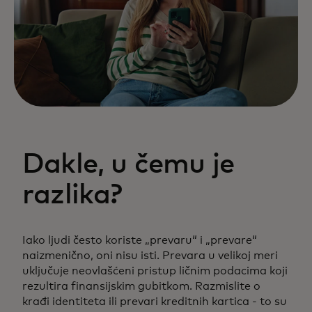
Dakle, u čemu je
razlika?
Iako ljudi često koriste „prevaru“ i „prevare“
naizmenično, oni nisu isti. Prevara u velikoj meri
uključuje neovlašćeni pristup ličnim podacima koji
rezultira finansijskim gubitkom. Razmislite o
krađi identiteta ili prevari kreditnih kartica - to su