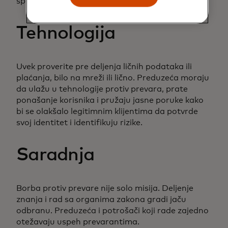
sprečavanju prevara.
Tehnologija
Uvek proverite pre deljenja ličnih podataka ili
plaćanja, bilo na mreži ili lično. Preduzeća moraju
da ulažu u tehnologije protiv prevara, prate
ponašanje korisnika i pružaju jasne poruke kako
bi se olakšalo legitimnim klijentima da potvrde
svoj identitet i identifikuju rizike.
Saradnja
Borba protiv prevare nije solo misija. Deljenje
znanja i rad sa organima zakona gradi jaču
odbranu. Preduzeća i potrošači koji rade zajedno
otežavaju uspeh prevarantima.