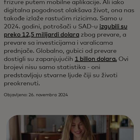
frizure putem mobilne aplikacije. Ali iako
digitalna pogodnost olakšava život, ona nas
takođe izlaže rastućim rizicima. Samo u
2024. godini, potrošači u SAD-u
izgubili su
preko 12,5 milijardi dolara
zbog prevare, a
prevare sa investicijama i varalicama
prednjače. Globalno, gubici od prevare
dostigli su zapanjujućih
1 bilion dolara.
Ovi
brojevi nisu samo statistika - oni
predstavljaju stvarne ljude čiji su životi
preokrenuti.
Objavljeno: 26. novembra 2024