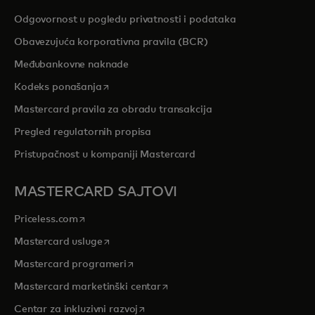
Odgovornost u pogledu privatnosti i podataka
Obavezujuća korporativna pravila (BCR)
Međubankovne naknade
opens in a new tab
Kodeks ponašanja
Mastercard pravila za obradu transakcija
Pregled regulatornih propisa
Pristupačnost u kompaniji Mastercard
MASTERCARD SAJTOVI
opens in a new tab
Priceless.com
opens in a new tab
Mastercard usluge
opens in a new tab
Mastercard programeri
opens in a new tab
Mastercard marketinški centar
opens in a new tab
Centar za inkluzivni razvoj