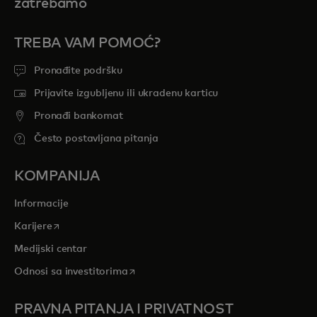
zatrebamo
TREBA VAM POMOĆ?
Pronađite podršku
Prijavite izgubljenu ili ukradenu karticu
Pronađi bankomat
Često postavljana pitanja
KOMPANIJA
Informacije
opens in a new tab
Karijere
Medijski centar
opens in a new tab
Odnosi sa investitorima
PRAVNA PITANJA I PRIVATNOST