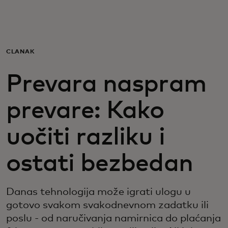
Za vas
Za biznis
ČLANAK
Prevara naspram
Za svet
prevare: Kako
Za inovatore
uočiti razliku i
Novosti i trendovi
ostati bezbedan
Danas tehnologija može igrati ulogu u
gotovo svakom svakodnevnom zadatku ili
poslu - od naručivanja namirnica do plaćanja