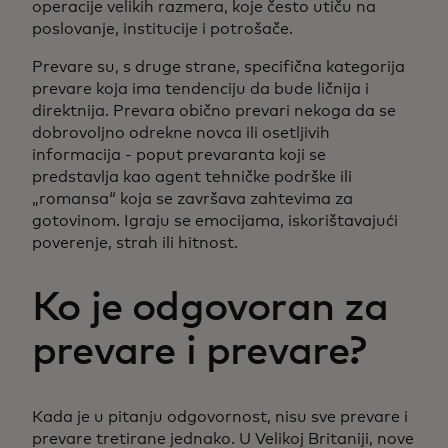
operacije velikih razmera, koje često utiču na
poslovanje, institucije i potrošače.
Prevare su, s druge strane, specifična kategorija
prevare koja ima tendenciju da bude ličnija i
direktnija. Prevara obično prevari nekoga da se
dobrovoljno odrekne novca ili osetljivih
informacija - poput prevaranta koji se
predstavlja kao agent tehničke podrške ili
„romansa“ koja se završava zahtevima za
gotovinom. Igraju se emocijama, iskorištavajući
poverenje, strah ili hitnost.
Ko je odgovoran za
prevare i prevare?
Kada je u pitanju odgovornost, nisu sve prevare i
prevare tretirane jednako. U Velikoj Britaniji, nove