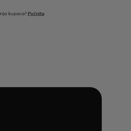
anja kupaca?
Počnite