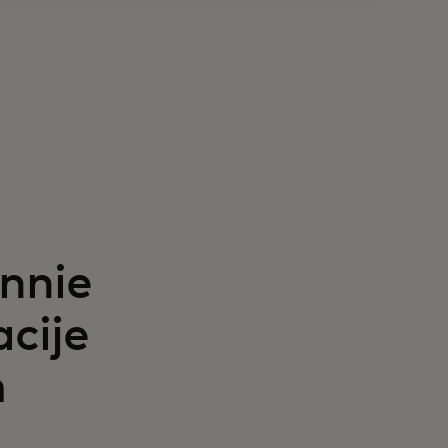
nnie
cije
m