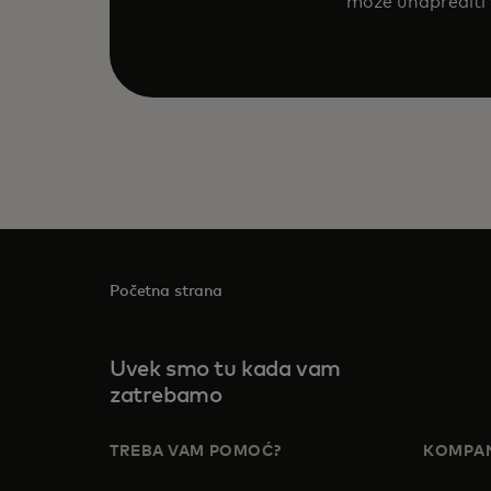
može unaprediti 
Početna strana
Uvek smo tu kada vam
zatrebamo
TREBA VAM POMOĆ?
KOMPAN