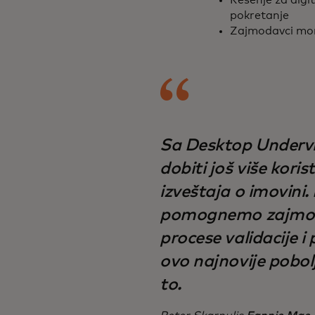
Rešenje za digit
pokretanje
Zajmodavci mora
Sa Desktop Undervr
dobiti još više kor
izveštaja o imovini
pomognemo zajmod
procese validacije i
ovo najnovije pobo
to.