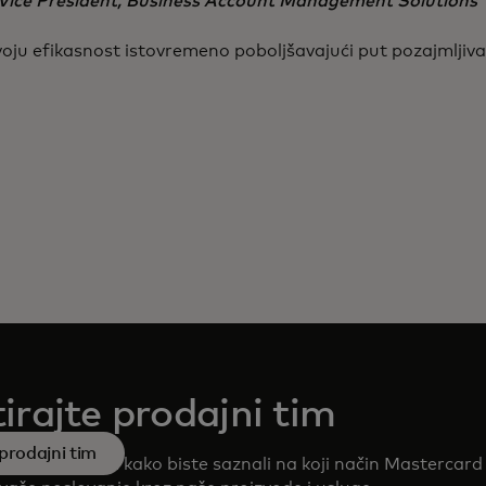
Vice President, Business Account Management Solutions
voju efikasnost istovremeno poboljšavajući put pozajmljiv
irajte prodajni tim
prodajni tim
a našim timom kako biste saznali na koji način Mastercard