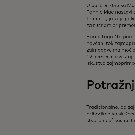
U partnerstvu sa Mas
Fannie Mae nastavlj
tehnologija koje pok
za ručnom priprem
Pored toga što pomaž
novčani tok zajmopri
zajmodavcima moć da 
12-mesečni izveštaj 
iskustvo zajmoprim
Potražnj
Tradicionalno, od za
prihodima sa služben
stvara neefikasnost 