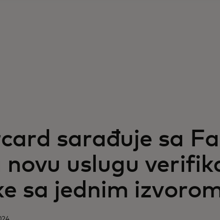
card sarađuje sa Fa
novu uslugu verifika
ke sa jednim izvoro
024