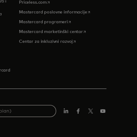
ti i
opens in a new tab
Priceless.com
opens in a new tab
Mastercard poslovne informacije
a
opens in a new tab
Mastercard programeri
opens in a new tab
Mastercard marketinški centar
 tab
opens in a new tab
Centar za inkluzivni razvoj
rcard
LinkedIn
Facebook
Twitter/X
Youtube