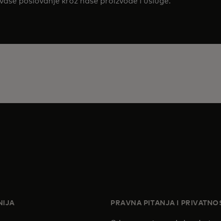
vaše poslovanje kroz naše proizvode i usluge.
IJA
PRAVNA PITANJA I PRIVATNO