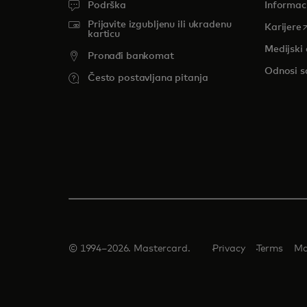
Podrška
Informac
Prijavite izgubljenu ili ukradenu
o
Karijere
karticu
Medijski 
Pronađi bankomat
Odnosi s
Često postavljana pitanja
© 1994–2026. Mastercard.
Privacy
Terms
Ma