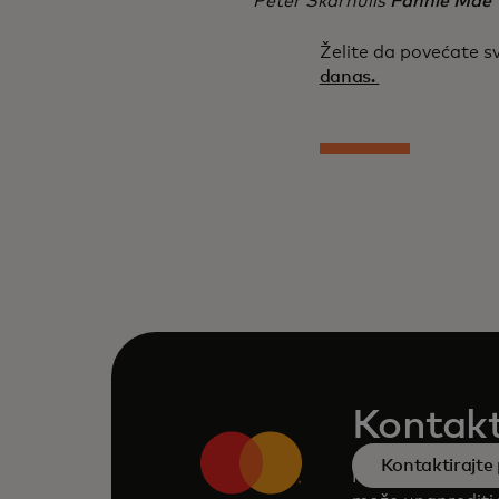
Peter Skarnulis
Fannie Mae 
Želite da povećate s
danas.
Kontakt
Kontaktirajte 
Posavetujte se s