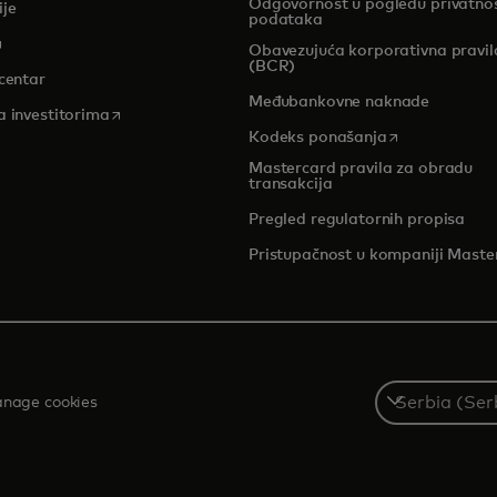
Odgovornost u pogledu privatnos
ije
podataka
pens in a new tab
Obavezujuća korporativna pravil
(BCR)
centar
Međubankovne naknade
opens in a new tab
a investitorima
opens in a new
Kodeks ponašanja
Mastercard pravila za obradu
transakcija
Pregled regulatornih propisa
Pristupačnost u kompaniji Maste
Select
nage cookies
a
country