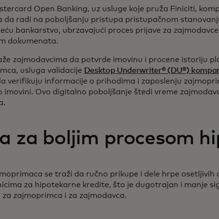
tercard Open Banking, uz usluge koje pruža Finiciti, kom
a da radi na poboljšanju pristupa pristupačnom stanovan
reću bankarstvo, ubrzavajući proces prijave za zajmodavce
om dokumenata.
e zajmodavcima da potvrde imovinu i procene istoriju pl
mca, usluga validacije
Desktop Underwriter® (DU®) kompan
verifikuju informacije o prihodima i zaposlenju zajmopri
o imovini. Ovo digitalno poboljšanje štedi vreme zajmoda
ca.
a za boljim procesom h
jmoprimaca se traži da ručno prikupe i dele hrpe osetljivi
icima za hipotekarne kredite, što je dugotrajan i manje si
i za zajmoprimca i za zajmodavca.