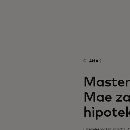
ČLANAK
Master
Mae za 
hipote
Objavljeno: 07. marta 2