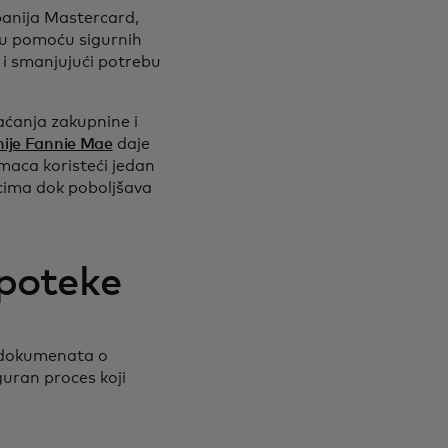
panija Mastercard,
ju pomoću sigurnih
 i smanjujući potrebu
aćanja zakupnine i
ije Fannie Mae
daje
maca koristeći jedan
vcima dok poboljšava
ipoteke
h dokumenata o
guran proces koji