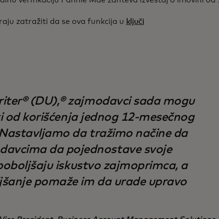
alnu verifikaciju Fannie Mae zahteva izveštaj o imovini od 1
ju zatražiti da se ova funkcija u
ključi
iter® (DU),® zajmodavci sada mogu
isti od korišćenja jednog 12-mesečnog
. Nastavljamo da tražimo načine da
avcima da pojednostave svoje
 poboljšaju iskustvo zajmoprimca, a
ljšanje pomaže im da urade upravo