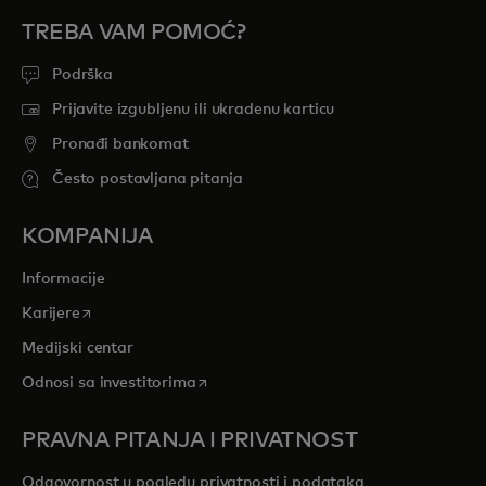
TREBA VAM POMOĆ?
Podrška
Prijavite izgubljenu ili ukradenu karticu
Pronađi bankomat
Često postavljana pitanja
KOMPANIJA
Informacije
opens in a new tab
Karijere
Medijski centar
opens in a new tab
Odnosi sa investitorima
PRAVNA PITANJA I PRIVATNOST
Odgovornost u pogledu privatnosti i podataka