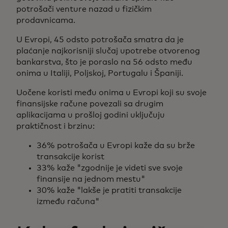
potrošači venture nazad u fizičkim
prodavnicama.
U Evropi, 45 odsto potrošača smatra da je
plaćanje najkorisniji slučaj upotrebe otvorenog
bankarstva, što je poraslo na 56 odsto među
onima u Italiji, Poljskoj, Portugalu i Španiji.
Uočene koristi među onima u Evropi koji su svoje
finansijske račune povezali sa drugim
aplikacijama u prošloj godini uključuju
praktičnost i brzinu:
36% potrošača u Evropi kaže da su brže
transakcije korist
33% kaže "zgodnije je videti sve svoje
finansije na jednom mestu"
30% kaže "lakše je pratiti transakcije
između računa"