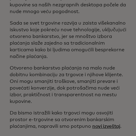
kupovine sa naših nezgrapnih desktopa počele da
nude mnogo veću pogodnost.
Sada se svet trgovine razvija u zaista višekanalno
iskustvo koje pokreću nove tehnologije, uključujući
otvoreno bankarstvo, jer se mnoštvo izbora
plaćanja slaže zajedno sa tradicionalnim
karticama kako bi ljudima omogućili besprekorne
načine plaćanja.
Otvoreno bankarstvo plaćanja na malo nude
dobitnu kombinaciju za trgovce i njihove klijente.
Oni mogu smanjiti troškove, smanjiti prevare i
povećati konverzije, dok potrošačima nude veći
izbor, praktičnost i transparentnost na mestu
kupovine.
Da bismo istražili kako trgovci mogu osvojiti
prostor e-trgovine sa otvorenim bankarskim
plaćanjima, napravili smo potpuno
novi izveštaj
.