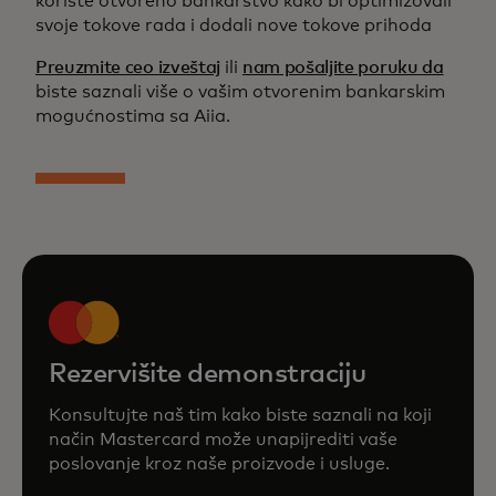
koriste otvoreno bankarstvo kako bi optimizovali
svoje tokove rada i dodali nove tokove prihoda
Preuzmite ceo izveštaj
ili
nam pošaljite poruku da
biste saznali više o vašim otvorenim bankarskim
mogućnostima sa Aiia.
Rezervišite demonstraciju
Konsultujte naš tim kako biste saznali na koji
način Mastercard može unapijrediti vaše
poslovanje kroz naše proizvode i usluge.