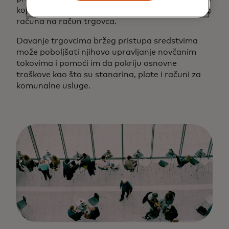
koja će zatim poslati sredstva sa svog bankovnog
računa na račun trgovca.
Davanje trgovcima bržeg pristupa sredstvima
može poboljšati njihovo upravljanje novčanim
tokovima i pomoći im da pokriju osnovne
troškove kao što su stanarina, plate i računi za
komunalne usluge.