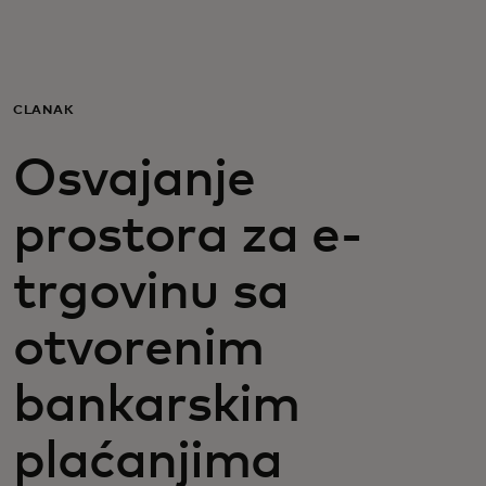
Za vas
Za biznis
ČLANAK
Osvajanje
Za svet
prostora za e-
Za inovatore
trgovinu sa
Novosti i trendovi
otvorenim
bankarskim
plaćanjima