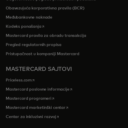
Obavezujuća korporativna pravila (BCR)
Međubankovne naknade
opens in a new tab
Kodeks ponašanja
Mastercard pravila za obradu transakcija
Pregled regulatornih propisa
Pristupačnost u kompaniji Mastercard
MASTERCARD SAJTOVI
opens in a new tab
Priceless.com
opens in a new tab
Mastercard poslovne informacije
opens in a new tab
Mastercard programeri
opens in a new tab
Mastercard marketinški centar
opens in a new tab
Centar za inkluzivni razvoj