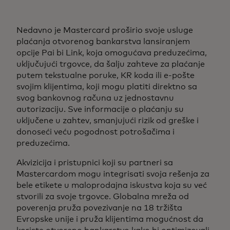
Nedavno je Mastercard proširio svoje usluge
plaćanja otvorenog bankarstva lansiranjem
opcije Pai bi Link, koja omogućava preduzećima,
uključujući trgovce, da šalju zahteve za plaćanje
putem tekstualne poruke, KR koda ili e-pošte
svojim klijentima, koji mogu platiti direktno sa
svog bankovnog računa uz jednostavnu
autorizaciju. Sve informacije o plaćanju su
uključene u zahtev, smanjujući rizik od greške i
donoseći veću pogodnost potrošačima i
preduzećima.
Akvizicija i pristupnici koji su partneri sa
Mastercardom mogu integrisati svoja rešenja za
bele etikete u maloprodajna iskustva koja su već
stvorili za svoje trgovce. Globalna mreža od
poverenja pruža povezivanje na 18 tržišta
Evropske unije i pruža klijentima mogućnost da