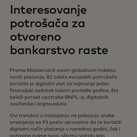
Interesovanje
potrošača za
otvoreno
bankarstvo raste
Prema Mastercard-ovom globalnom indeksu
novih plaćanja, 81 odsto evropskih potrošača
koristilo je digitalni alat za najmanje jedan
finansijski zadatak tokom protekle godine, što
beleži porast upotrebe BNPL-a, digitalnih
novčanika i kriptovaluta.
Ovi trendovi u nastajanju ne pokazuju znake
smanjenja sa 93 posto verovatno da će koristiti
digitalni način plaćanja u narednoj godini, čak i
gotovina pukne svoju silaznu spiralu kao