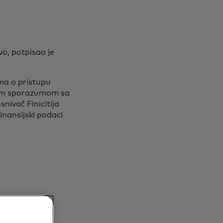
vo, potpisao je
uma o pristupu
šim sporazumom sa
nivač Finicitija
inansijski podaci