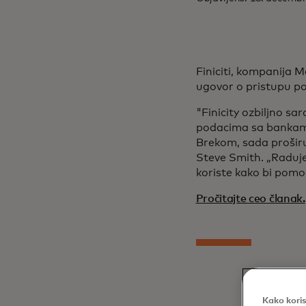
Finiciti, kompanija 
ugovor o pristupu p
"Finicity ozbiljno sa
podacima sa bankama
Brekom, sada proširuj
Steve Smith. „Raduje
koriste kako bi pomog
Pročitajte ceo članak.
Kako koris