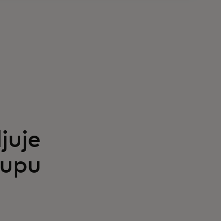
juje
tupu