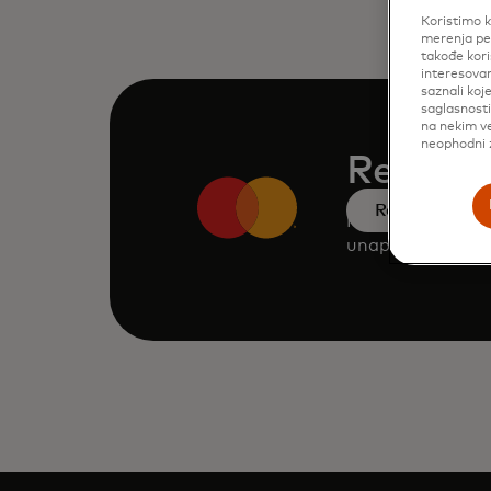
Koristimo k
merenja per
takođe kori
interesovan
saznali koj
saglasnost
na nekim ve
neophodni z
Rezervi
Rezervišite d
Konsultujte naš 
unapijrediti vaše