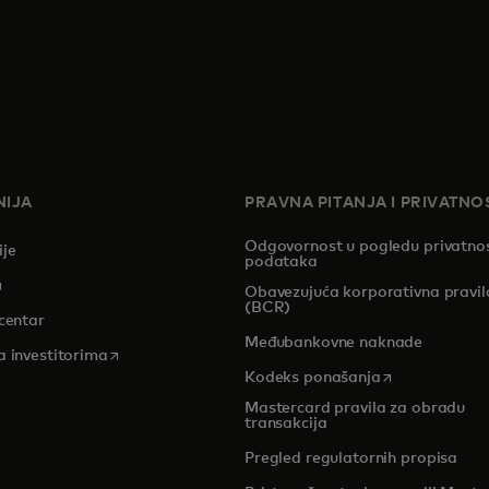
IJA
PRAVNA PITANJA I PRIVATNO
Odgovornost u pogledu privatnos
ije
podataka
pens in a new tab
Obavezujuća korporativna pravil
(BCR)
centar
Međubankovne naknade
opens in a new tab
a investitorima
opens in a new
Kodeks ponašanja
Mastercard pravila za obradu
transakcija
Pregled regulatornih propisa