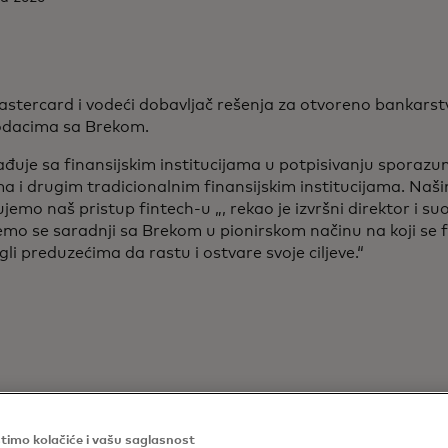
Mastercard i vodeći dobavljač rešenja za otvoreno bankarst
odacima sa Brekom.
rađuje sa finansijskim institucijama u potpisivanju sporaz
 i drugim tradicionalnim finansijskim institucijama. Na
emo naš pristup fintech-u „, rekao je izvršni direktor i suos
mo se saradnji sa Brekom u pionirskom načinu na koji se f
li preduzećima da rastu i ostvare svoje ciljeve.“
timo kolačiće i vašu saglasnost