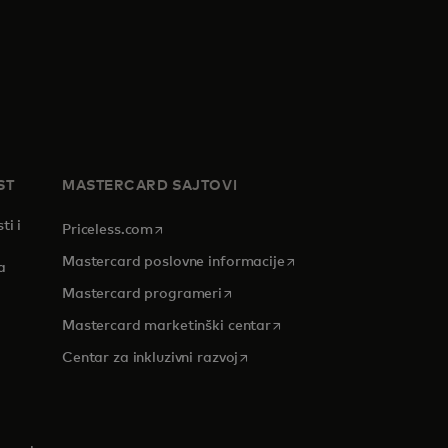
ST
MASTERCARD SAJTOVI
ti i
opens in a new tab
Priceless.com
opens in a new tab
Mastercard poslovne informacije
a
opens in a new tab
Mastercard programeri
opens in a new tab
Mastercard marketinški centar
 tab
opens in a new tab
Centar za inkluzivni razvoj