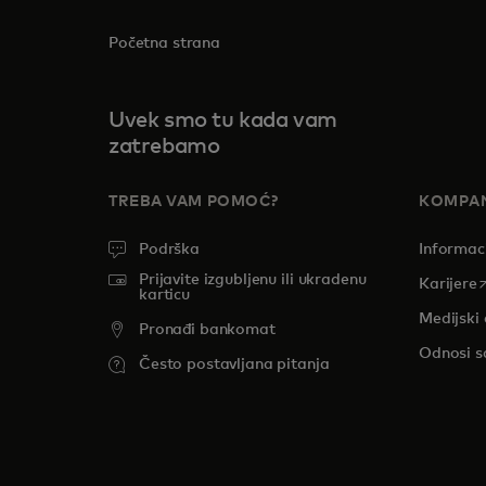
Početna strana
Uvek smo tu kada vam
zatrebamo
TREBA VAM POMOĆ?
KOMPAN
Podrška
Informac
Prijavite izgubljenu ili ukradenu
o
Karijere
karticu
Medijski 
Pronađi bankomat
Odnosi s
Često postavljana pitanja