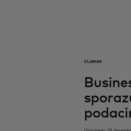
ČLANAK
Busines
sporaz
podaci
Objavljeno: 18. decemb