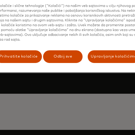
olačiće i slične tehnologije ("Kolačići") na našim veb sajtovima u cilju njihovog p
formansi, razumevanja naše publike i poboljšanja korisničkog iskustva. Na nek
stimo kolačiće za prikazivanje reklama na osnovu korisnikovih aktivnosti pretraži
ja na našem sajtu i drugim sajtovima. Kliknite na "Upravljanje kolačićima" ispod
e kolačiće koristimo na ovom veb-sajtu i zašto. Uvek možete da promenite posta
i pomoću alatke "Upravljanje kolačićima" na dnu ekrana (dostupno kao veza u
b-sajtovima). Ovo uključuje odbacivanje nekih ili svih kolačića, osim onih koji su
a rad sajta.
šite demonstraciju
Prihvatite kolačiće
Odbij sve
Upravljanje kolačićim
emonstraciju
tim kako biste saznali na koji način Mastercard može
 poslovanje kroz naše proizvode i usluge.