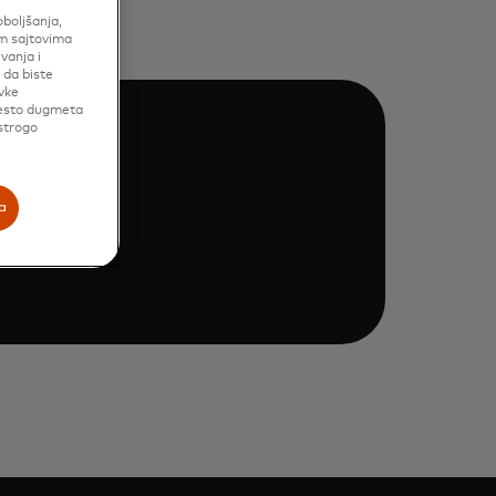
oboljšanja,
im sajtovima
vanja i
 da biste
vke
mesto dugmeta
 strogo
a