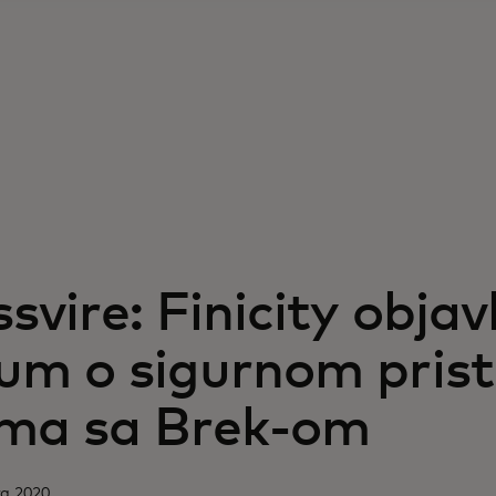
svire: Finicity objavl
um o sigurnom pris
ma sa Brek-om
ra 2020