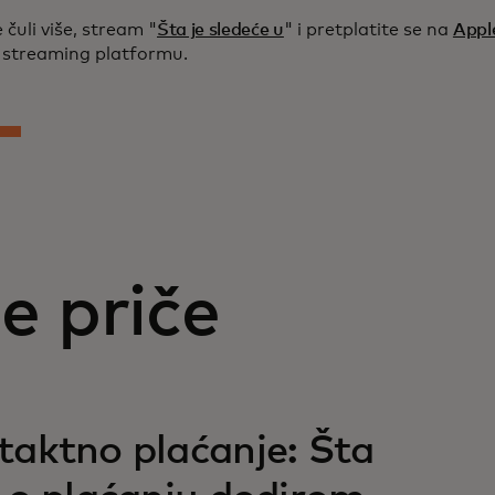
 čuli više, stream "
Šta je sledeće u
" i pretplatite se na
Appl
i streaming platformu.
e priče
aktno plaćanje: Šta