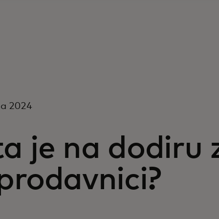
na 2024
a je na dodiru 
prodavnici?