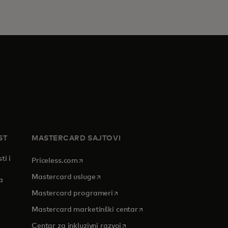
ST
MASTERCARD SAJTOVI
ti i
opens in a new tab
Priceless.com
opens in a new tab
Mastercard usluge
a
opens in a new tab
Mastercard programeri
opens in a new tab
Mastercard marketinški centar
 tab
opens in a new tab
Centar za inkluzivni razvoj