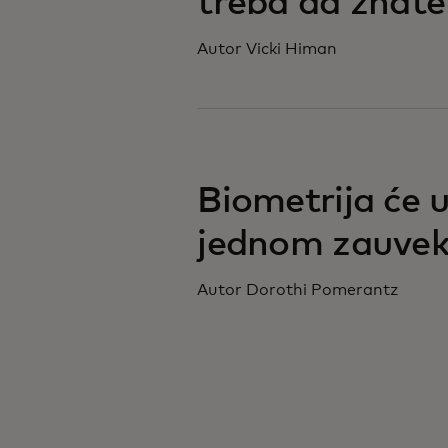
treba da znate
Autor Vicki Himan
Biometrija će 
jednom zauve
Autor Dorothi Pomerantz