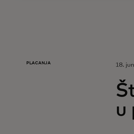
PLAĆANJA
18. ju
Št
u 