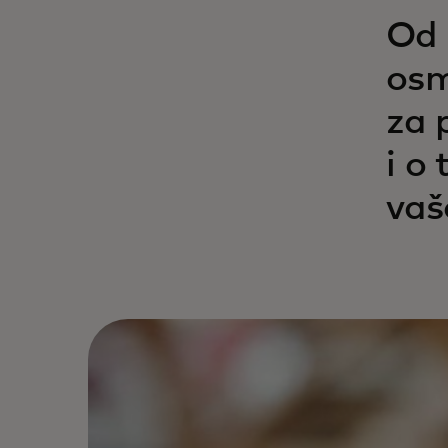
Od 
osm
za 
i o
vašo