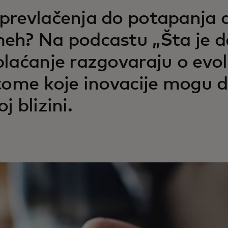
prevlačenja do potapanja d
eh? Na podcastu „Šta je da
plaćanje razgovaraju o evolu
 tome koje inovacije mogu d
j blizini.