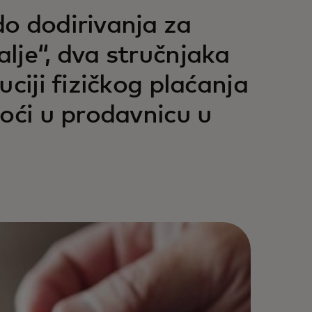
o dodirivanja za
lje“, dva stručnjaka
ciji fizičkog plaćanja
oći u prodavnicu u