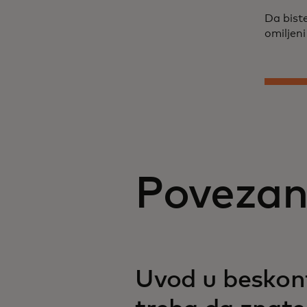
Da biste
omiljen
Povezan
Uvod u beskont