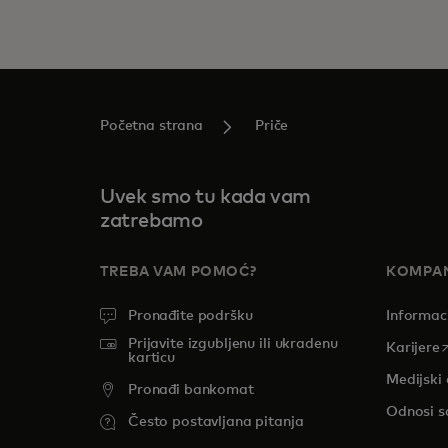
Početna strana
Priče
Uvek smo tu kada vam
zatrebamo
TREBA VAM POMOĆ?
KOMPAN
Pronađite podršku
Informac
Prijavite izgubljenu ili ukradenu
o
Karijere
karticu
Medijski 
Pronađi bankomat
Odnosi s
Često postavljana pitanja