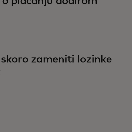
 o plaćanju dodirom
uskoro zameniti lozinke
k