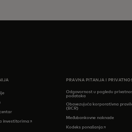
IJA
PRAVNA PITANJA I PRIVATNO
Odgovornost u pogledu privatnos
ije
podataka
pens in a new tab
Obavezujuća korporativna pravil
(BCR)
centar
Međubankovne naknade
opens in a new tab
a investitorima
opens in a new
Kodeks ponašanja