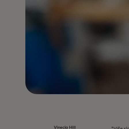
Vinecia Hill
"Više sl