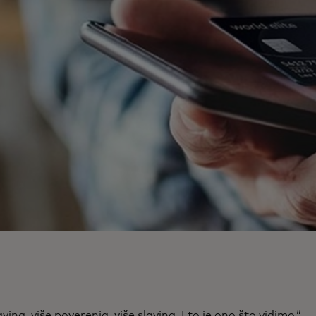
avina, više poverenja, više slavina. I to je ono što vidimo.“