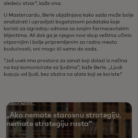
sledeću stvar“, kaže ona.
U Mastercardu, Berle objašnjava kako sada može bolje
analizirati i upravljati bogatstvom podataka koje
koristi za izgradnju odnosa sa svojim farmaceutskim
klijentima. Ali dok ga je njegov novi skup veština učinio
otpornijim i bolje pripremljenim za radno mesto
budućnosti, oni mogu ići samo do sada.
"Još uvek ima prostora za zanat koji dolazi iz načina
na koji komunicirate sa ljudima", kaže Berle. „Ljudi
kupuju od ljudi, bez obzira na alate koji se koriste.“
BUDUĆNOST...
„Ako nemate starosnu strategiju,
nemate strategiju rasta“