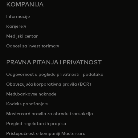
KOMPANIJA
Informacije
opens in a new tab
Karijere
Medijski centar
opens in a new tab
Odnosi sa investitorima
PRAVNA PITANJA I PRIVATNOST
Odgovornost u pogledu privatnosti i podataka
Obavezujuća korporativna pravila (BCR)
Međubankovne naknade
opens in a new tab
Kodeks ponašanja
Mastercard pravila za obradu transakcija
Pregled regulatornih propisa
Pristupačnost u kompaniji Mastercard