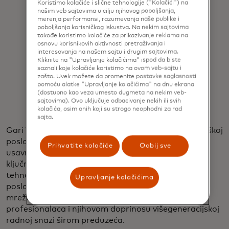
Koristimo kolačiće i slične tehnologije ("Kolačići") na
prestati
našim veb sajtovima u cilju njihovog poboljšanja,
merenja performansi, razumevanja naše publike i
graditi.
poboljšanja korisničkog iskustva. Na nekim sajtovima
takođe koristimo kolačiće za prikazivanje reklama na
osnovu korisnikovih aktivnosti pretraživanja i
Gary VonderHaar
interesovanja na našem sajtu i drugim sajtovima.
Kliknite na "Upravljanje kolačićima" ispod da biste
saznali koje kolačiće koristimo na ovom veb-sajtu i
zašto. Uvek možete da promenite postavke saglasnosti
pomoću alatke "Upravljanje kolačićima" na dnu ekrana
(dostupno kao veza umesto dugmeta na nekim veb-
sajtovima). Ovo uključuje odbacivanje nekih ili svih
kolačića, osim onih koji su strogo neophodni za rad
sajta.
Gari VonderHaar je lider u Mastercardovoj tehnološkoj
poslovnoj jedinici, koja smatra strukturirano
Prihvatite kolačiće
Odbij sve
usavršavanje, posebno sa novim tehnologijama,
ključnim delom svoje misije da bude magnet za
tehnološke talente. Takođe je izvršni sponzor grupe
Upravljanje kolačićima
poslovnih resursa kompanije Iskusni profesionalci,
mreže koja podiže svest o vrednosti iskusnih
profesionalaca i njihovom doprinosu višegeneracijskoj
radnoj snazi širom preduzeća.