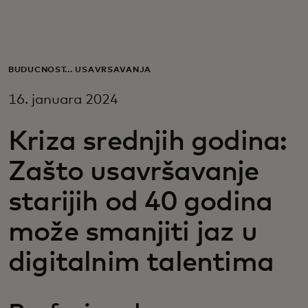
Za vas
Za biznis
BUDUĆNOST... USAVRŠAVANJA
16. januara 2024
Za svet
Kriza srednjih godina:
Za inovatore
Zašto usavršavanje
starijih od 40 godina
Novosti i trendovi
može smanjiti jaz u
digitalnim talentima