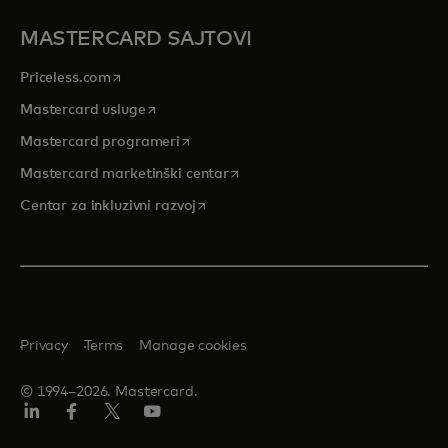
MASTERCARD SAJTOVI
opens in a new tab
Priceless.com
opens in a new tab
Mastercard usluge
opens in a new tab
Mastercard programeri
opens in a new tab
Mastercard marketinški centar
opens in a new tab
Centar za inkluzivni razvoj
Privacy
Terms
Manage cookies
© 1994–2026. Mastercard.
LinkedIn
Facebook
Twitter/X
Youtube