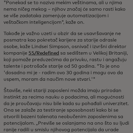
"Ponekad se to naziva mekim veštinama, ali u njima
nema ničeg mekog – njihov značaj će samo rasti kako
se više zadataka zamenjuje automatizacijom i
veštačkom inteligencijom", kaže on.
Takođe je važno uzeti u obzir da se usavršavanje ne
posmatra kao pokretač karijere za starije odrasle
osobe, kaže Lindsei Simpson, osnivač i izvršni direktor
kompanije
55/Redefined
sa sedištem u Velikoj Britaniji,
koji pomaže preduzećima da privuku, rastu i angažuju
talente i potrošače starije od 50 godina. "To je ono
'dosadno mi je - radim ovo 30 godina i mogu ovo da
uspem, moram da naučim nove stvari.'"
Štaviše, neki stariji zaposleni možda imaju prirodan
instinkt za recimo nauku o podacima, ali mogućnosti
da je proučavaju nisu bile kada su pohađali univerzitet.
Ona se zalaže za testiranje sposobnosti kako bi se
otvorili bazeni talenata neobučenim zaposlenima sa
potencijalom. „Previše se oslanjamo na ono što su ljudi
ranije radili u smislu njihovog potencijala da urade