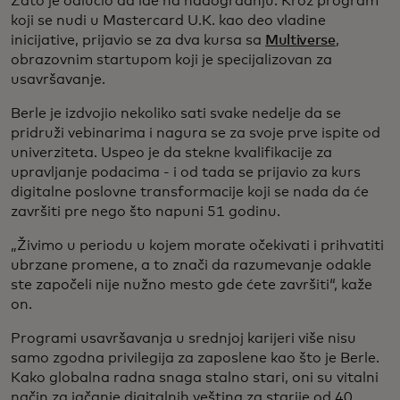
Zato je odlučio da ide na nadogradnju. Kroz program
koji se nudi u Mastercard U.K. kao deo vladine
inicijative, prijavio se za dva kursa sa
Multiverse
,
obrazovnim startupom koji je specijalizovan za
usavršavanje.
Berle je izdvojio nekoliko sati svake nedelje da se
pridruži vebinarima i nagura se za svoje prve ispite od
univerziteta. Uspeo je da stekne kvalifikacije za
upravljanje podacima - i od tada se prijavio za kurs
digitalne poslovne transformacije koji se nada da će
završiti pre nego što napuni 51 godinu.
„Živimo u periodu u kojem morate očekivati i prihvatiti
ubrzane promene, a to znači da razumevanje odakle
ste započeli nije nužno mesto gde ćete završiti“, kaže
on.
Programi usavršavanja u srednjoj karijeri više nisu
samo zgodna privilegija za zaposlene kao što je Berle.
Kako globalna radna snaga stalno stari, oni su vitalni
način za jačanje digitalnih veština za starije od 40