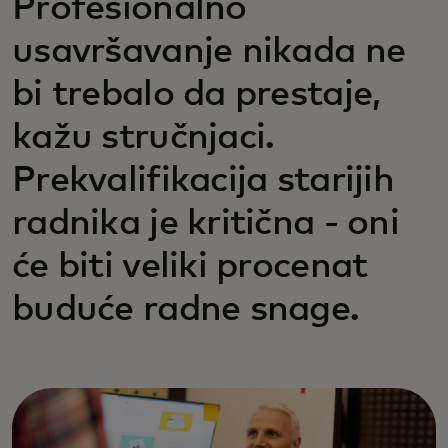
Profesionalno
usavršavanje nikada ne
bi trebalo da prestaje,
kažu stručnjaci.
Prekvalifikacija starijih
radnika je kritična - oni
će biti veliki procenat
buduće radne snage.