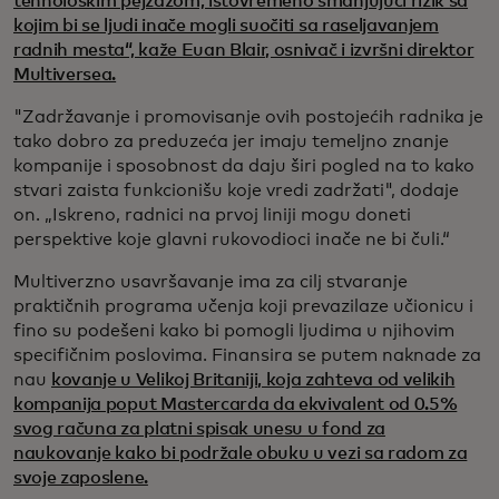
tehnološkim pejzažom, istovremeno smanjujući rizik sa
kojim bi se ljudi inače mogli suočiti sa raseljavanjem
radnih mesta“, kaže Euan Blair, osnivač i izvršni direktor
Multiversea.
"Zadržavanje i promovisanje ovih postojećih radnika je
tako dobro za preduzeća jer imaju temeljno znanje
kompanije i sposobnost da daju širi pogled na to kako
stvari zaista funkcionišu koje vredi zadržati", dodaje
on. „Iskreno, radnici na prvoj liniji mogu doneti
perspektive koje glavni rukovodioci inače ne bi čuli.“
Multiverzno usavršavanje ima za cilj stvaranje
praktičnih programa učenja koji prevazilaze učionicu i
fino su podešeni kako bi pomogli ljudima u njihovim
specifičnim poslovima. Finansira se putem naknade za
nau
kovanje u Velikoj Britaniji, koja zahteva od velikih
kompanija poput Mastercarda da ekvivalent od 0.5%
svog računa za platni spisak unesu u fond za
naukovanje kako bi podržale obuku u vezi sa radom za
svoje zaposlene.