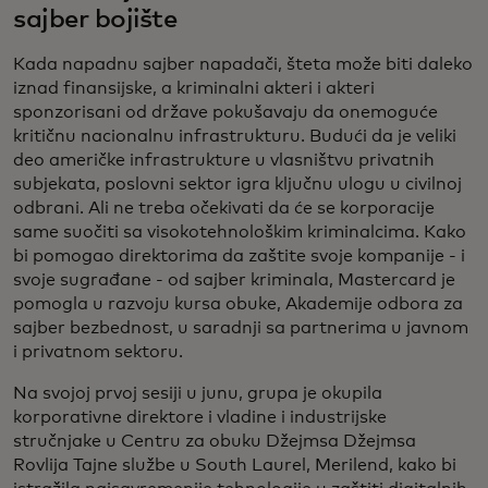
sajber bojište
Kada napadnu sajber napadači, šteta može biti daleko
iznad finansijske, a kriminalni akteri i akteri
sponzorisani od države pokušavaju da onemoguće
kritičnu nacionalnu infrastrukturu. Budući da je veliki
deo američke infrastrukture u vlasništvu privatnih
subjekata, poslovni sektor igra ključnu ulogu u civilnoj
odbrani. Ali ne treba očekivati da će se korporacije
same suočiti sa visokotehnološkim kriminalcima. Kako
bi pomogao direktorima da zaštite svoje kompanije - i
svoje sugrađane - od sajber kriminala, Mastercard je
pomogla u razvoju kursa obuke, Akademije odbora za
sajber bezbednost, u saradnji sa partnerima u javnom
i privatnom sektoru.
Na svojoj prvoj sesiji u junu, grupa je okupila
korporativne direktore i vladine i industrijske
stručnjake u Centru za obuku Džejmsa Džejmsa
Rovlija Tajne službe u South Laurel, Merilend, kako bi