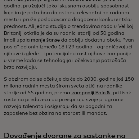
godina, pružajući tako iskusnom osoblju sposobnost
koja im je potrebna da ostanu relevantni na radnom
mestu i pruže poslodavcima dragocenu konkurentsku
prednost. Ali jedna studija o trendovima rada u Velikoj
Britaniji otkrila je da su radnici stariji od 50 godina
imali
upola manje šanse
da dobiju dodatnu obuku "van
posla" od onih između 18 i 29 godina - ograničavajući
njihove izglede - i potencijalno rast njihove kompanije -
u vreme kada se tehnologija i očekivanja potrošača
brzo razvijaju.
S obzirom da se očekuje da će do 2030. godine još 150
miliona radnih mesta širom sveta otići na radnike
starije od 55 godina, prema
kompaniji Bain &
, pritisak
raste na preduzeća da preispitaju svoje programe
razvoja talenata i osiguraju da su pogodni za
zaposlene bez obzira na starost ili mandat.
Dovođenje dvorane za sastanke na