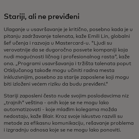
Stariji, ali ne previđeni
Ulaganje u usavršavanje je kritično, posebno kada je u
pitanju zadržavanje talenata, kaže Emili Lin, globalni
šef učenja i razvoja u Mastercard-u. "Ljudi su
verovatnije da se dugoročno posvete kompaniji koja
nudi mogućnosti ličnog i profesionalnog rasta", kaže
ona. „Programi usavršavanja i tržišta talenata poput
Otključanog takođe mogu učiniti radna mesta
inkluzivnijim, posebno za starije zaposlene koji mogu
biti izloženi većem riziku da budu previđeni.“
Stariji zaposleni često nude svojim poslodavcima niz
„trajnih“ veština - onih koje se ne mogu lako
automatizovati - koje mlađim kolegama možda
nedostaju, kaže Blair. Kroz svoje iskustvo razvili su
metode za efikasnu komunikaciju, rešavanje problema
i izgradnju odnosa koje se ne mogu lako ponoviti.