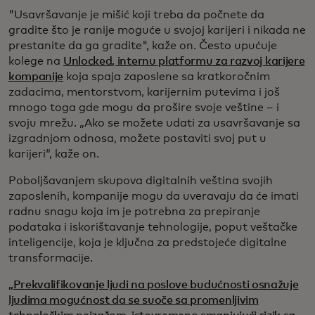
"Usavršavanje je mišić koji treba da počnete da
gradite što je ranije moguće u svojoj karijeri i nikada ne
prestanite da ga gradite", kaže on. Često upućuje
kolege na
Unlocked, internu platformu za razvoj karijere
kompanije
koja spaja zaposlene sa kratkoročnim
zadacima, mentorstvom, karijernim putevima i još
mnogo toga gde mogu da prošire svoje veštine – i
svoju mrežu. „Ako se možete udati za usavršavanje sa
izgradnjom odnosa, možete postaviti svoj put u
karijeri“, kaže on.
Poboljšavanjem skupova digitalnih veština svojih
zaposlenih, kompanije mogu da uveravaju da će imati
radnu snagu koja im je potrebna za prepiranje
podataka i iskorištavanje tehnologije, poput veštačke
inteligencije, koja je ključna za predstojeće digitalne
transformacije.
„Prekvalifikovanje ljudi na poslove budućnosti osnažuje
ljudima mogućnost da se suoče sa promenljivim