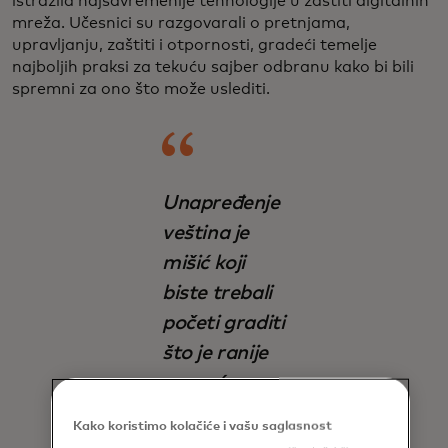
istražila najsavremenije tehnologije u zaštiti digitalnih
mreža. Učesnici su razgovarali o pretnjama,
upravljanju, zaštiti i otpornosti, gradeći temelje
najboljih praksi za tekuću sajber odbranu kako bi bili
spremni za ono što može uslediti.
Unapređenje
veština je
mišić koji
biste trebali
početi graditi
što je ranije
moguće u
karijeri i
Kako koristimo kolačiće i vašu saglasnost
nikada ga ne