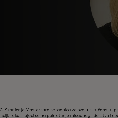
. Stonier je Mastercard saradnica za svoju stručnost u p
enciji, fokusirajući se na pokretanje misaonog liderstva i