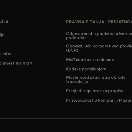
IJA
PRAVNA PITANJA I PRIVATNO
Odgovornost u pogledu privatnos
ije
podataka
pens in a new tab
Obavezujuća korporativna pravil
(BCR)
centar
Međubankovne naknade
opens in a new tab
a investitorima
opens in a new
Kodeks ponašanja
Mastercard pravila za obradu
transakcija
Pregled regulatornih propisa
Pristupačnost u kompaniji Maste