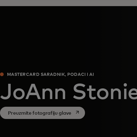
MASTERCARD SARADNIK, PODACI I AI
JoAnn Stonie
opens in a new tab
Preuzmite fotografiju glave