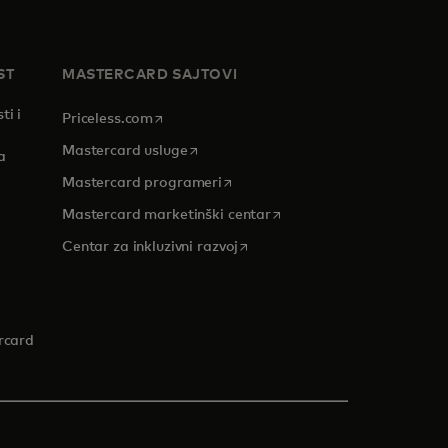
ST
MASTERCARD SAJTOVI
ti i
opens in a new tab
Priceless.com
opens in a new tab
Mastercard usluge
a
opens in a new tab
Mastercard programeri
opens in a new tab
Mastercard marketinški centar
 tab
opens in a new tab
Centar za inkluzivni razvoj
rcard