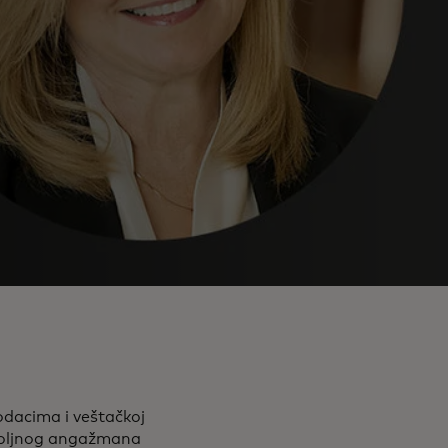
odacima i veštačkoj
 spoljnog angažmana