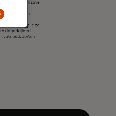
atskoj komori države
ti od strane
i Inicijativu za
a
ijacije
litike i Fondacije za
kim događajima i
rivatnosti. JoAnn