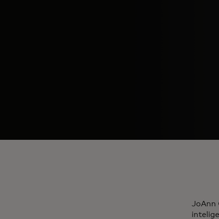
JoAnn C
intelig