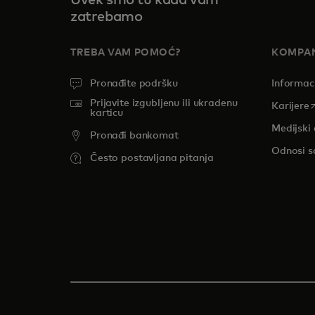
Uvek smo tu kada vam
zatrebamo
TREBA VAM POMOĆ?
KOMPAN
Pronađite podršku
Informac
Prijavite izgubljenu ili ukradenu
o
Karijere
karticu
Medijski 
Pronađi bankomat
Odnosi s
Često postavljana pitanja