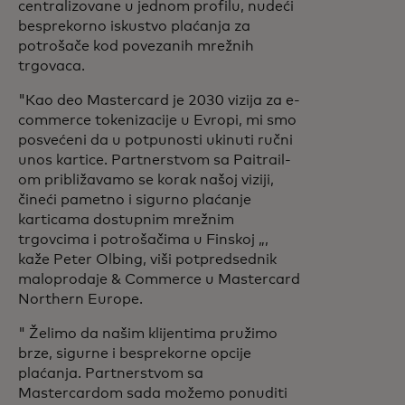
centralizovane u jednom profilu, nudeći
besprekorno iskustvo plaćanja za
potrošače kod povezanih mrežnih
trgovaca.
"Kao deo Mastercard je 2030 vizija za e-
commerce tokenizacije u Evropi, mi smo
posvećeni da u potpunosti ukinuti ručni
unos kartice. Partnerstvom sa Paitrail-
om približavamo se korak našoj viziji,
čineći pametno i sigurno plaćanje
karticama dostupnim mrežnim
trgovcima i potrošačima u Finskoj „,
kaže
Peter Olbing, viši potpredsednik
maloprodaje & Commerce u Mastercard
Northern Europe.
" Želimo da našim klijentima pružimo
brze, sigurne i besprekorne opcije
plaćanja. Partnerstvom sa
Mastercardom sada možemo ponuditi