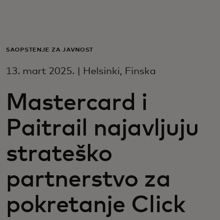
Za vas
Za biznis
SAOPŠTENJE ZA JAVNOST
13. mart 2025. | Helsinki, Finska
Za svet
Mastercard i
Za inovatore
Paitrail najavljuju
Novosti i trendovi
strateško
partnerstvo za
pokretanje Click