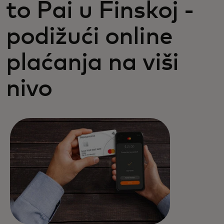
to Pai u Finskoj -
podižući online
plaćanja na viši
nivo