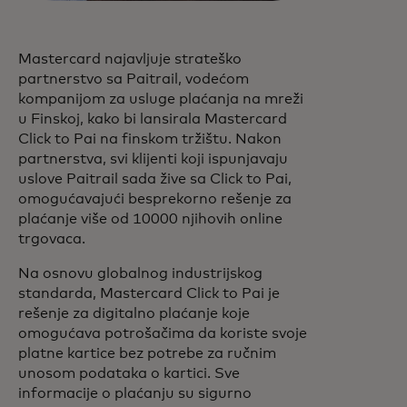
Mastercard najavljuje strateško
partnerstvo sa Paitrail, vodećom
kompanijom za usluge plaćanja na mreži
u Finskoj, kako bi lansirala Mastercard
Click to Pai na finskom tržištu. Nakon
partnerstva, svi klijenti koji ispunjavaju
uslove Paitrail sada žive sa Click to Pai,
omogućavajući besprekorno rešenje za
plaćanje više od 10000 njihovih online
trgovaca.
Na osnovu globalnog industrijskog
standarda, Mastercard Click to Pai je
rešenje za digitalno plaćanje koje
omogućava potrošačima da koriste svoje
platne kartice bez potrebe za ručnim
unosom podataka o kartici. Sve
informacije o plaćanju su sigurno