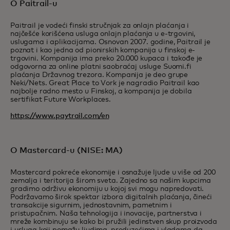
O Paitrail-u
Paitrail je vodeći finski stručnjak za onlajn plaćanja i
najčešće korišćena usluga onlajn plaćanja u e-trgovini,
uslugama i aplikacijama. Osnovan 2007. godine, Paitrail je
poznat i kao jedna od pionirskih kompanija u finskoj e-
trgovini. Kompanija ima preko 20.000 kupaca i takođe je
odgovorna za online platni saobraćaj usluge Suomi.fi
plaćanja Državnog trezora. Kompanija je deo grupe
Neki/Nets. Great Place to Vork je nagradio Paitrail kao
najbolje radno mesto u Finskoj, a kompanija je dobila
sertifikat Future Workplaces.
https://www.paytrail.com/en
O Mastercard-u (NISE: MA)
Mastercard pokreće ekonomije i osnažuje ljude u više od 200
zemalja i teritorija širom sveta. Zajedno sa našim kupcima
gradimo održivu ekonomiju u kojoj svi mogu napredovati.
Podržavamo širok spektar izbora digitalnih plaćanja, čineći
transakcije sigurnim, jednostavnim, pametnim i
pristupačnim. Naša tehnologija i inovacije, partnerstva i
mreže kombinuju se kako bi pružili jedinstven skup proizvoda