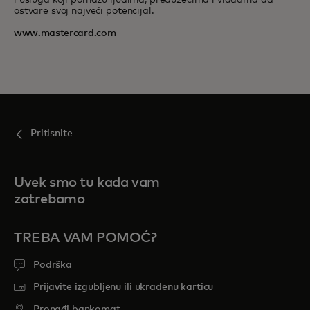
i usluga koji pomažu ljudima, preduzećima i vladama da
ostvare svoj najveći potencijal.
www.mastercard.com
Pritisnite
Uvek smo tu kada vam
zatrebamo
TREBA VAM POMOĆ?
Podrška
Prijavite izgubljenu ili ukradenu karticu
Pronađi bankomat