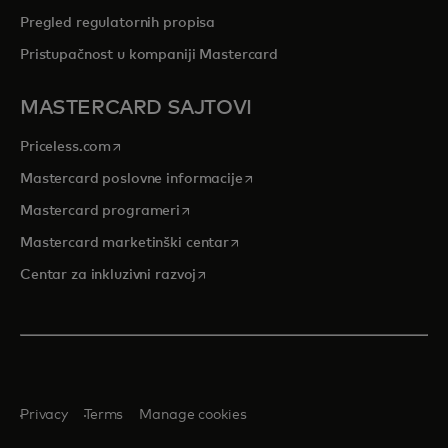
Pregled regulatornih propisa
Pristupačnost u kompaniji Mastercard
MASTERCARD SAJTOVI
opens in a new tab
Priceless.com
opens in a new tab
Mastercard poslovne informacije
opens in a new tab
Mastercard programeri
opens in a new tab
Mastercard marketinški centar
opens in a new tab
Centar za inkluzivni razvoj
Privacy
Terms
Manage cookies