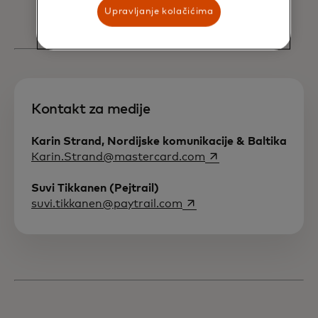
Upravljanje kolačićima
Kontakt za medije
Karin Strand, Nordijske komunikacije & Baltika
opens in a new tab
Karin.Strand@mastercard.com
Suvi Tikkanen (Pejtrail)
opens in a new tab
suvi.tikkanen@paytrail.com