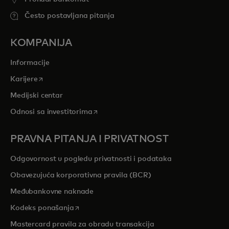
Često postavljana pitanja
KOMPANIJA
Informacije
opens in a new tab
Karijere
Medijski centar
opens in a new tab
Odnosi sa investitorima
PRAVNA PITANJA I PRIVATNOST
Odgovornost u pogledu privatnosti i podataka
Obavezujuća korporativna pravila (BCR)
Međubankovne naknade
opens in a new tab
Kodeks ponašanja
Mastercard pravila za obradu transakcija