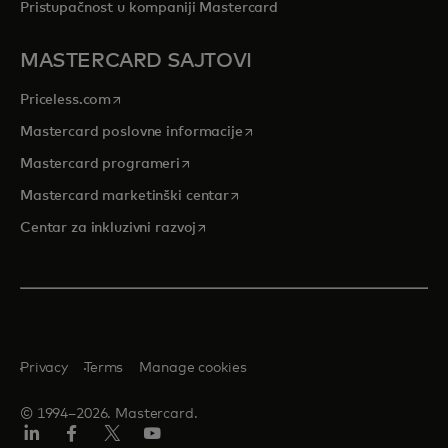
Pristupačnost u kompaniji Mastercard
MASTERCARD SAJTOVI
opens in a new tab
Priceless.com
opens in a new tab
Mastercard poslovne informacije
opens in a new tab
Mastercard programeri
opens in a new tab
Mastercard marketinški centar
opens in a new tab
Centar za inkluzivni razvoj
Privacy
Terms
Manage cookies
© 1994–2026. Mastercard.