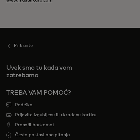
www.mastercard.com
Pritisnite
Uvek smo tu kada vam
zatrebamo
TREBA VAM POMOĆ?
Podrška
Prijavite izgubljenu ili ukradenu karticu
Pronađi bankomat
Često postavljana pitanja