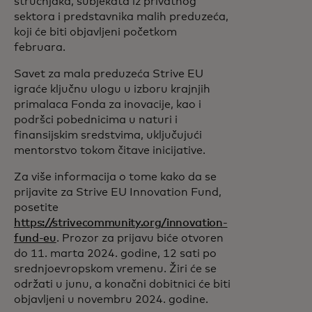
stručnjaka, subjekata iz privatnog
sektora i predstavnika malih preduzeća,
koji će biti objavljeni početkom
februara.
Savet za mala preduzeća Strive EU
igraće ključnu ulogu u izboru krajnjih
primalaca Fonda za inovacije, kao i
podršci pobednicima u naturi i
finansijskim sredstvima, uključujući
mentorstvo tokom čitave inicijative.
Za više informacija o tome kako da se
prijavite za Strive EU Innovation Fund,
posetite
https://strivecommunity.org/innovation-
fund-eu
. Prozor za prijavu biće otvoren
do 11. marta 2024. godine, 12 sati po
srednjoevropskom vremenu. Žiri će se
održati u junu, a konačni dobitnici će biti
objavljeni u novembru 2024. godine.