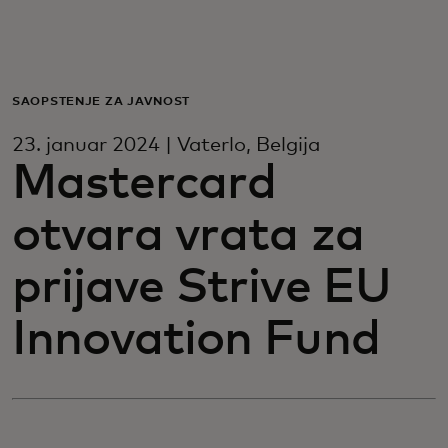
Za vas
Za biznis
SAOPŠTENJE ZA JAVNOST
23. januar 2024 | Vaterlo, Belgija
Za svet
Mastercard
otvara vrata za
Za inovatore
prijave Strive EU
Novosti i trendovi
Innovation Fund