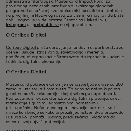
administrira filantropski Mastercard Impact Fund, za
proizvodnju nezavisnih istraživanja, skaliranje globalnih
programa i osnaživanje zajednice mislilaca, lidera i činitelja
na prvoj liniji inkluzivnog rasta. Za više informacija i da biste
dobili najnovije uvide, pratite Centar na
Linked
In-u,
Instagram
u i
pretplatite se
na njegov bilten.
O Caribou Digital
Caribou Digital
pruža upravljanje fondovima, partnerstva za
učenje i usluge istraživanja, savetovanja i merenja,
podržavajući organizacije širom sveta da izgrade inkluzivnije
i etičnije digitalne ekonomije.
O Caribou Digital
Mastercard pokreće ekonomije i osnažuje ljude u više od 200
zemalja i teritorija širom sveta. Zajedno sa našim kupcima
gradimo održivu ekonomiju u kojoj svi mogu napredovati.
Podržavamo širok spektar izbora digitalnih plaćanja, čineći
transakcije sigurnim, jednostavnim, pametnim i
pristupačnim. Naša tehnologija i inovacije, partnerstva i
mreže kombinuju se kako bi pružili jedinstven skup proizvoda
i usluga koji pomažu ljudima, preduzećima i vladama da
ostvare svoj najveći potencijal.