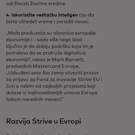
održivosti životne sredine
4
.
Iskoristite veštačku inteligen
ciju da
biste uštedeli vreme i zaradili novac.
„Mala preduzeća su okosnica evropske
ekonomije i - sada više nego ikad -
ključno je da dobiju podršku koja im je
potrebna da se pridruže digitalnoj
ekonomiji“, rekao je Mark Barnett,
predsednik Mastercard Europe.
„Uzbuđeni smo što ćemo otvoriti prozor
za prijavu za Fond za inovacije Strive EU i
čuti o nekim od najboljih projekata koji
dolaze iz najinovativnijih umova Evrope
tokom narednih meseci.“
Razvija Strive u Evropi