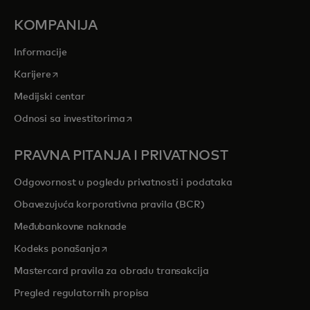
KOMPANIJA
Informacije
opens in a new tab
Karijere
Medijski centar
opens in a new tab
Odnosi sa investitorima
PRAVNA PITANJA I PRIVATNOST
Odgovornost u pogledu privatnosti i podataka
Obavezujuća korporativna pravila (BCR)
Međubankovne naknade
opens in a new tab
Kodeks ponašanja
Mastercard pravila za obradu transakcija
Pregled regulatornih propisa