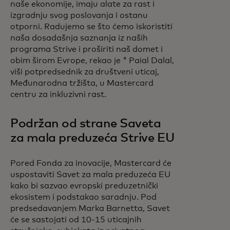
naše ekonomije, imaju alate za rast i
izgradnju svog poslovanja i ostanu
otporni. Radujemo se što ćemo iskoristiti
naša dosadašnja saznanja iz naših
programa Strive i proširiti naš domet i
obim širom Evrope, rekao je " Paial Dalal,
viši potpredsednik za društveni uticaj,
Međunarodna tržišta, u Mastercard
centru za inkluzivni rast.
Podržan od strane Saveta
za mala preduzeća Strive EU
Pored Fonda za inovacije, Mastercard će
uspostaviti Savet za mala preduzeća EU
kako bi sazvao evropski preduzetnički
ekosistem i podstakao saradnju. Pod
predsedavanjem Marka Barnetta, Savet
će se sastojati od 10-15 uticajnih