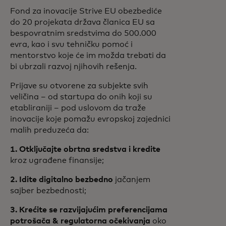
Fond za inovacije Strive EU obezbediće
do 20 projekata država članica EU sa
bespovratnim sredstvima do 500.000
evra, kao i svu tehničku pomoć i
mentorstvo koje će im možda trebati da
bi ubrzali razvoj njihovih rešenja.
Prijave su otvorene za subjekte svih
veličina – od startupa do onih koji su
etabliraniji – pod uslovom da traže
inovacije koje pomažu evropskoj zajednici
malih preduzeća da:
1. Otključajte obrtna sredstva i kredite
kroz ugrađene finansije;
2. Idite digitalno bezbedno
jačanjem
sajber bezbednosti;
3. Krećite se razvijajućim preferencijama
potrošača & regulatorna očekivanja
oko