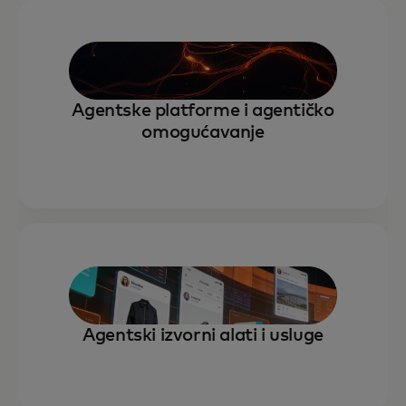
Agentske platforme i agentičko
omogućavanje
Agentski izvorni alati i usluge