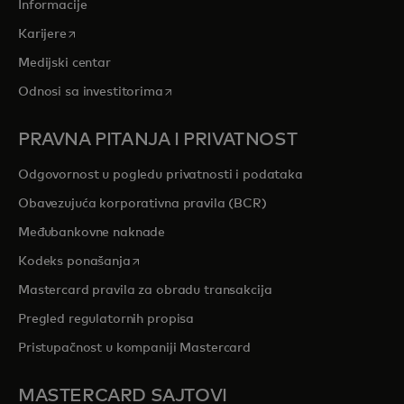
Informacije
opens in a new tab
Karijere
Medijski centar
opens in a new tab
Odnosi sa investitorima
PRAVNA PITANJA I PRIVATNOST
Odgovornost u pogledu privatnosti i podataka
Obavezujuća korporativna pravila (BCR)
Međubankovne naknade
opens in a new tab
Kodeks ponašanja
Mastercard pravila za obradu transakcija
Pregled regulatornih propisa
Pristupačnost u kompaniji Mastercard
MASTERCARD SAJTOVI