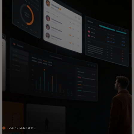
Za vas
Za biznis
Za svet
Za inovatore
Novosti i trendovi
ZA STARTAPE