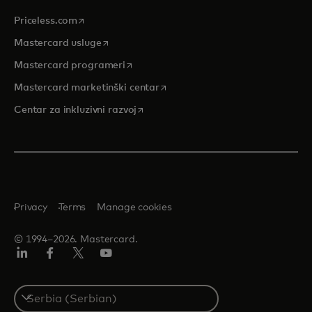
opens in a new tab
Priceless.com
opens in a new tab
Mastercard usluge
opens in a new tab
Mastercard programeri
opens in a new tab
Mastercard marketinški centar
opens in a new tab
Centar za inkluzivni razvoj
Privacy
Terms
Manage cookies
© 1994–2026. Mastercard.
LinkedIn
Facebook
Twitter/X
Youtube
Select
a