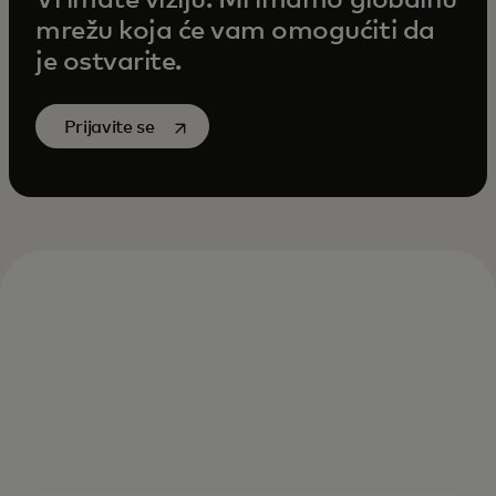
Vi imate viziju. Mi imamo globalnu
mrežu koja će vam omogućiti da
je ostvarite.
opens in a new tab
Prijavite se