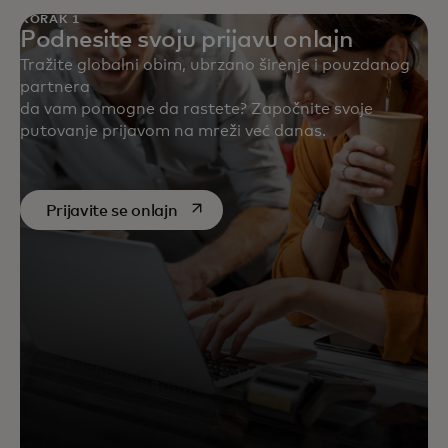
KORAK 1
Podnesite svoju prijavu onlajn
Tražite globalni obim, ubrzano širenje i pouzdanog
partnera
da vam pomogne da rastete? Započnite svoje
putovanje prijavom na mreži već danas.
opens in a new tab
Prijavite se onlajn