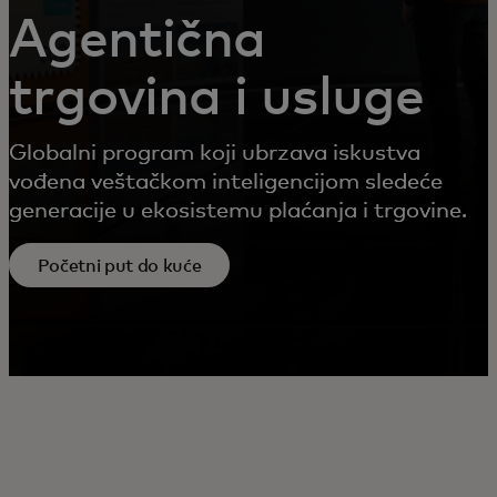
Agentična
trgovina i usluge
Globalni program koji ubrzava iskustva
vođena veštačkom inteligencijom sledeće
generacije u ekosistemu plaćanja i trgovine.
Početni put do kuće