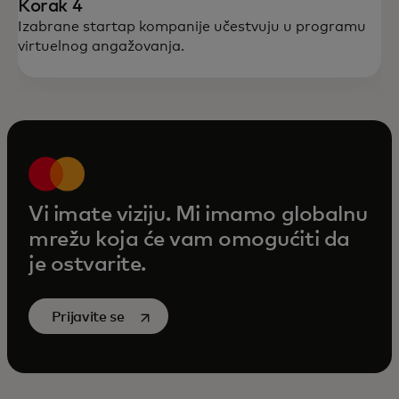
Korak 4
Izabrane startap kompanije učestvuju u programu
virtuelnog angažovanja.
Vi imate viziju. Mi imamo globalnu
mrežu koja će vam omogućiti da
je ostvarite.
opens in a new tab
Prijavite se