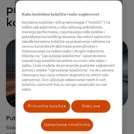
pružamo startap
Kako koristimo kolačiće i vašu saglasnost
kompanijama​
Koristimo kolačiće i slične tehnologije ("Kolačići") na
našim veb sajtovima u cilju njihovog poboljšanja,
merenja performansi, razumevanja naše publike i
poboljšanja korisničkog iskustva. Na nekim sajtovima
takođe koristimo kolačiće za prikazivanje reklama na
osnovu korisnikovih aktivnosti pretraživanja i
interesovanja na našem sajtu i drugim sajtovima.
Kliknite na "Upravljanje kolačićima" ispod da biste
saznali koje kolačiće koristimo na ovom veb-sajtu i
zašto. Uvek možete da promenite postavke saglasnosti
pomoću alatke "Upravljanje kolačićima" na dnu ekrana
(dostupno kao veza umesto dugmeta na nekim veb-
sajtovima). Ovo uključuje odbacivanje nekih ili svih
kolačića, osim onih koji su strogo neophodni za rad
sajta.
Prihvatite kolačiće
Odbij sve
Put brzog razvoja
Upravljanje kolačićima
Startap kompanije koriste našu globalnu mrežu,