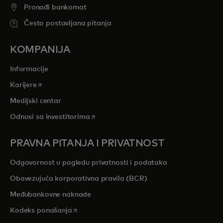
Pronađi bankomat
Često postavljana pitanja
KOMPANIJA
Informacije
opens in a new tab
Karijere
Medijski centar
opens in a new tab
Odnosi sa investitorima
PRAVNA PITANJA I PRIVATNOST
Odgovornost u pogledu privatnosti i podataka
Obavezujuća korporativna pravila (BCR)
Međubankovne naknade
opens in a new tab
Kodeks ponašanja