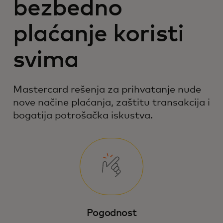
bezbedno
plaćanje koristi
svima
Mastercard rešenja za prihvatanje nude
nove načine plaćanja, zaštitu transakcija i
bogatija potrošačka iskustva.
Pogodnost