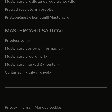
Mastercard pravila za obradu transakcija
Pregled regulatornih propisa
Pristupačnost u kompaniji Mastercard
MASTERCARD SAJTOVI
opens in a new tab
Priceless.com
opens in a new tab
Mastercard poslovne informacije
opens in a new tab
Mastercard programeri
opens in a new tab
Mastercard marketinški centar
opens in a new tab
Centar za inkluzivni razvoj
Privacy
Terms
Manage cookies