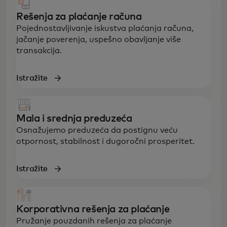
Rešenja za plaćanje računa
Pojednostavljivanje iskustva plaćanja računa,
jačanje poverenja, uspešno obavljanje više
transakcija.
Istražite
Mala i srednja preduzeća
Osnažujemo preduzeća da postignu veću
otpornost, stabilnost i dugoročni prosperitet.
Istražite
Korporativna rešenja za plaćanje
Pružanje pouzdanih rešenja za plaćanje