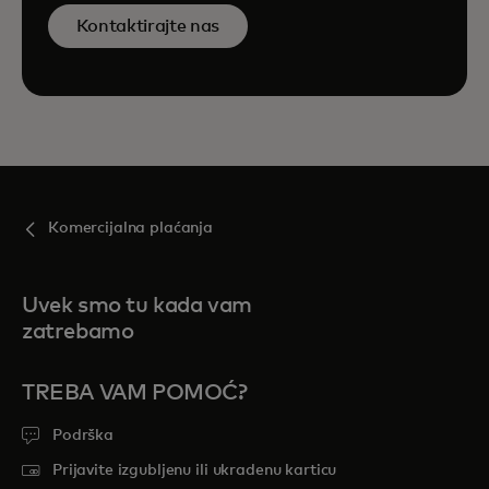
Kontaktirajte nas​
Komercijalna plaćanja
Uvek smo tu kada vam
zatrebamo
TREBA VAM POMOĆ?
Podrška
Prijavite izgubljenu ili ukradenu karticu