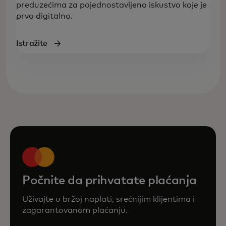
preduzećima za pojednostavljeno iskustvo koje je
prvo digitalno.
Istražite
Počnite da prihvatate plaćanja
Uživajte u bržoj naplati, srećnijim klijentima i
zagarantovanom plaćanju.