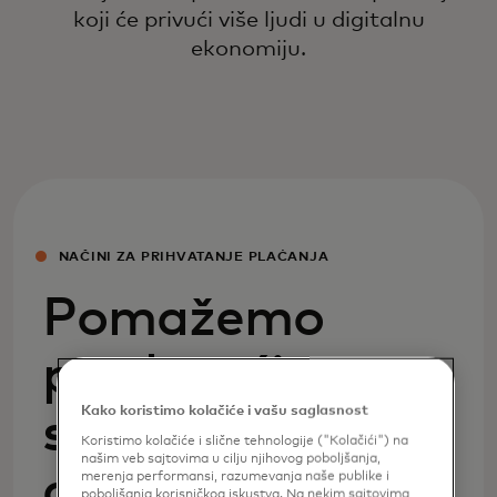
koji će privući više ljudi u digitalnu
ekonomiju.
NAČINI ZA PRIHVATANJE PLAĆANJA
Pomažemo
preduzećima
Kako koristimo kolačiće i vašu saglasnost
svih veličina da
Koristimo kolačiće i slične tehnologije ("Kolačići") na
našim veb sajtovima u cilju njihovog poboljšanja,
delotvornije
merenja performansi, razumevanja naše publike i
poboljšanja korisničkog iskustva. Na nekim sajtovima