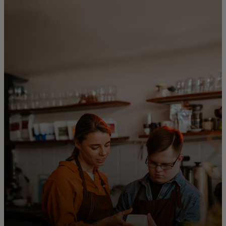
Za vas
Za biznis
Za svet
Za inovatore
Novosti i trendovi