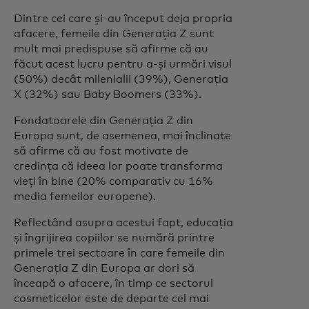
Dintre cei care și-au început deja propria
afacere, femeile din Generația Z sunt
mult mai predispuse să afirme că au
făcut acest lucru pentru a-și urmări visul
(50%) decât milenialii (39%), Generația
X (32%) sau Baby Boomers (33%).
Fondatoarele din Generația Z din
Europa sunt, de asemenea, mai înclinate
să afirme că au fost motivate de
credința că ideea lor poate transforma
vieți în bine (20% comparativ cu 16%
media femeilor europene).
Reflectând asupra acestui fapt, educația
și îngrijirea copiilor se numără printre
primele trei sectoare în care femeile din
Generația Z din Europa ar dori să
înceapă o afacere, în timp ce sectorul
cosmeticelor este de departe cel mai