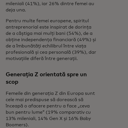
mileniali (41%), iar 26% dintre femei au
deja una.
Pentru multe femei europene, spiritul
antreprenorial este inspirat de dorința
de a câștiga mai mulți bani (54%), de a
obține independența financiară (49%) și
de a îmbunătăți echilibrul între viața
profesională și cea personală (39%), dar
motivațiile diferă între generații.
Generația Z orientată spre un
scop
Femeile din generația Z din Europa sunt
cele mai predispuse să dorească să
înceapă o afacere pentru a face „ceva
bun pentru lume” (19% comparativ cu
13% mileniali, 14% Gen X și 16% Baby
Boomers).