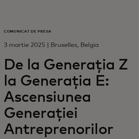
Pentru tine
Pentru companii
COMUNICAT DE PRESĂ
3 martie 2025 | Bruxelles, Belgia
Pentru întreaga lume
De la Generația Z
Pentru inovatori
la Generația E:
Știri și tendințe
Ascensiunea
Generației
Antreprenorilor