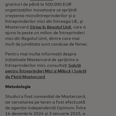
granturi de până la 500.000 EUR
organizațiilor inovatoare ce sprijină
creșterea microîntreprinderilor și a
întreprinderilor mici din întreaga UE, și
Mastercard
Strive în Regatul Unit
, care a
ajuns la peste un milion de întreprinderi
mici din Regatul Unit, dintre care mai
mult de jumătate sunt conduse de femei.
Pentru mai multe informații despre
inițiativele Mastercard de sprijinire a
întreprinderilor mici, consultați
Soluții
pentru Întreprinderi Mici și Mijlocii | Soluții
de Plată Mastercard
Metodologie
Studiul a fost comandat de Mastercard,
iar cercetarea pe teren a fost efectuată
de agenția independentă Opinium. Între
16 decembrie 2024 și 3 ianuarie 2025, a