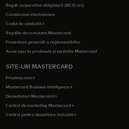
Reguli corporative obligatorii (RCO-uri)
Comisioane interbancare
opens in a new tab
Codul de conduită
Regulile de comutare Mastercard
Prezentare generală a reglementărilor
Acces ușor la produsele și serviciile Mastercard
SITE-URI MASTERCARD
opens in a new tab
Priceless.com
opens in a new tab
Mastercard Business Intelligence
opens in a new tab
Dezvoltatori Mastercard
opens in a new tab
Centrul de marketing Mastercard
opens in a new tab
Centrul pentru dezvoltare incluzivă