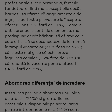
profesională și cea personală, femeile
fondatoare fiind mai susceptibile decât
bărbații să afirme că angajamentele de
îngrijire au fost o provocare la începutul
afacerii lor (15% față de 11%). Femeile
antreprenoare sunt, de asemenea, mai
predispuse decât bărbații să afirme că le
este dificil să se deconecteze de la muncă
în timpul vacanțelor (48% față de 42%),
că le este mai greu să echilibreze
îngrijirea copiilor (35% față de 33%) și
că renunță la vacanțe pentru afaceri
(36% față de 29%).
Abordarea diferenței de încredere
Instruirea privind elaborarea unui plan
de afaceri (21%) și granturile mai
accesibile și disponibile pe scară largă
pentru întreprinderile mici (21%) sunt