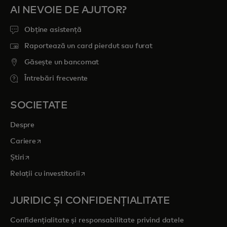
AI NEVOIE DE AJUTOR?
Obține asistență
Raportează un card pierdut sau furat
Găsește un bancomat
Întrebări frecvente
SOCIETATE
Despre
opens in a new tab
Cariere
opens in a new tab
Știri
opens in a new tab
Relații cu investitorii
JURIDIC ȘI CONFIDENȚIALITATE
Confidențialitate și responsabilitate privind datele