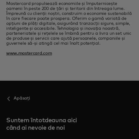
Mastercard propulsează economiile și împuternicește
oamenii în peste 200 de țări și teritorii din întreaga lume.
Împreună cu clienții noștri, construim o economie sustenabilă
în care fiecare poate prospera. Oferim o gamă variată de
opțiuni de plăți digitale, asigurând tranzacții sigure, simple,
inteligente și accesibile. Tehnologia și inovația noastră,
parteneriatele și rețelele se îmbină pentru a livra un set unic
de produse și servicii care ajută persoanele, companiile și
guvernele să-și atingă cel mai înalt potențial.
www.mastercard.com
Apăsați
Suntem întotdeauna aici
când ai nevoie de noi