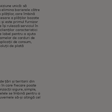
iziune unică: să
 elimina barierele către
 plăților, care îmbină
cesare a plăților bazate
 și este primul furnizor
își rulează serviciul în
lienților caracteristici
e label pentru a ajuta
gramelor de carduri de
aplicații de consum,
oluții de plată
țări și teritorii din
 în care fiecare poate
zacții sigure, simple,
ețelele se îmbină pentru a
guvernele să-și atingă cel