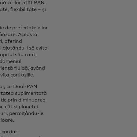
ținătorilor atât PAN-
te, flexibilitate – și
e de preferințele lor
vânzare. Aceasta
i, oferind
i ajutându-i să evite
opriul său cont,
n domeniul
riență fluidă, având
ita confuziile.
lor, cu Dual-PAN
litatea suplimentară
astic prin diminuarea
, cât și planetei.
duri, permițându-le
aloare.
 carduri