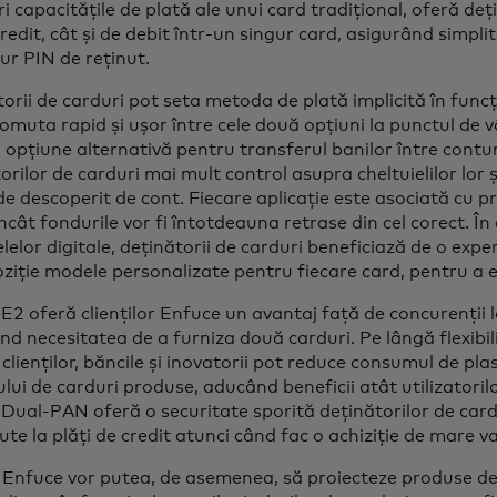
i capacitățile de plată ale unui card tradițional, oferă de
credit, cât și de debit într-un singur card, asigurând simplita
ur PIN de reținut.
orii de carduri pot seta metoda de plată implicită în funcți
comuta rapid și ușor între cele două opțiuni la punctul de 
 opțiune alternativă pentru transferul banilor între contur
orilor de carduri mai mult control asupra cheltuielilor lor ș
de descoperit de cont. Fiecare aplicație este asociată cu pr
încât fondurile vor fi întotdeauna retrase din cel corect. Î
lelor digitale, deținătorii de carduri beneficiază de o expe
oziție modele personalizate pentru fiecare card, pentru a ev
E2 oferă clienților Enfuce un avantaj față de concurenții 
nd necesitatea de a furniza două carduri. Pe lângă flexibi
 clienților, băncile și inovatorii pot reduce consumul de pl
ui de carduri produse, aducând beneficii atât utilizatorilor
Dual-PAN oferă o securitate sporită deținătorilor de car
te la plăți de credit atunci când fac o achiziție de mare v
i Enfuce vor putea, de asemenea, să proiecteze produse de