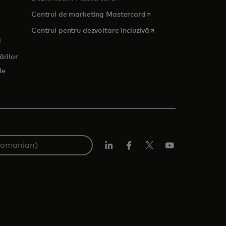
opens in a new tab
Centrul de marketing Mastercard
 tab
opens in a new tab
Centrul pentru dezvoltare incluzivă
d
ărilor
le
LinkedIn
Facebook
Twitter/X
YouTube