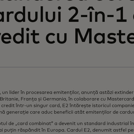
ardului 2-în-1 
redit cu Mast
 un lider în procesarea emitenților, anunță astăzi extinder
Britanie, Franța și Germania, în colaborare cu Mastercard
i credit într-un singur card, E2 întărește istoricul companie
mă generație care aduc beneficii atât emitenților de carduri, 
ul de „card combinat” a devenit un standard industrial în 
i puțin răspândit în Europa. Cardul E2, denumit astfel pe