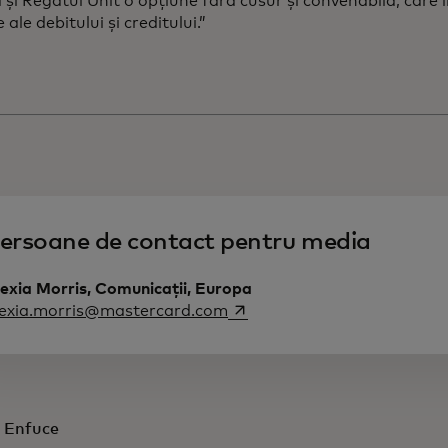
și Regatul Unit o opțiune fără cusur și convenabilă, care
 ale debitului și creditului.”
ersoane de contact pentru media
exia Morris, Comunicații, Europa
opens in a new tab
lexia.morris@mastercard.com
 Enfuce