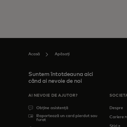
Acasă
Apăsați
Suntem întotdeauna aici
când ai nevoie de noi
AI NEVOIE DE AJUTOR?
SOCIET
Obține asistență
Despre
Raportează un card pierdut sau
o
Cariere
furat
open
Știri