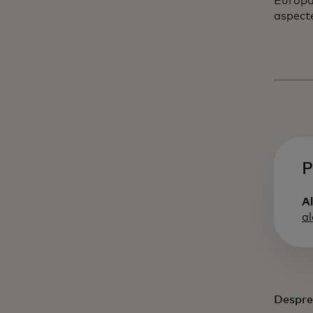
Europa 
aspecte
P
Al
a
Despre