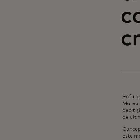
c
c
Enfuce,
Marea 
debit ș
de ulti
Concept
este ma