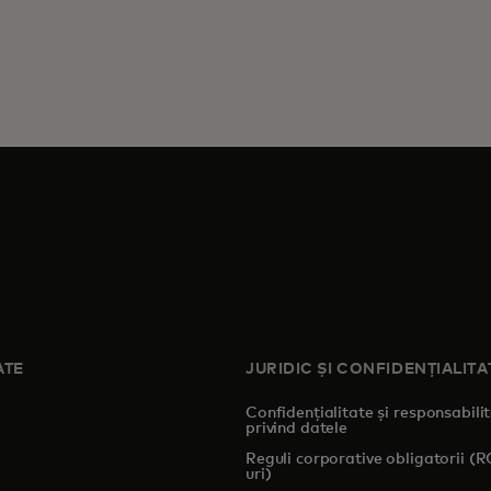
ATE
JURIDIC ȘI CONFIDENȚIALITA
Confidențialitate și responsabili
privind datele
pens in a new tab
Reguli corporative obligatorii (
uri)
s in a new tab