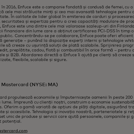
în 2016, Enfuce este o companie fondată și condusă de femei, cu o v
ă cele mai strălucite minți și cea mai avansată tehnologie pentru a
tate. În calitate de lider global în emiterea de carduri și procesarea
, securitatea și expertiza pentru a crea capacități modulare de pro
, Enfuce este una dintre cele mai valoroase scaleup-uri din Finlanda
cii financiare din lume care a obținut certificarea PCI-DSS în timp ce 
 public. Concentrându-se pe colaborare, Enfuce poate oferi eficient c
ă generație – punând la dispoziție experți interni și tehnologie whit
le să creeze cu ușurință soluții de plată scalabile. Sprijinirea pro
redit, preplătite, cadou, flotă și combustibil în orice formă – pentru 
le și B2B. Abordarea directă a Enfuce îi ajută pe clienți să creeze s
zate, flexibile, scalabile și sigure.
 Mastercard (NYSE: MA)
rd propulsează economiile și împuternicește oamenii în peste 200 de 
 lume. Împreună cu clienții noștri, construim o economie sustenabilă
. Oferim o gamă variată de opțiuni de plăți digitale, asigurând tran
nte și accesibile. Tehnologia și inovația noastră, parteneriatele și r
 set unic de produse și servicii care ajută persoanele, companiile și 
t potențial.
stercard.com