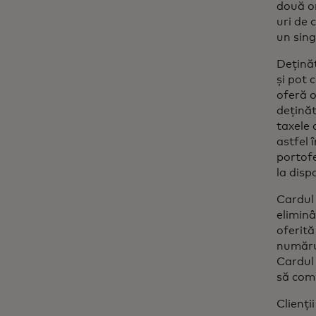
două or
uri de 
un sing
Deținăt
și pot 
oferă o
deținăt
taxele 
astfel 
portofe
la disp
Cardul 
eliminâ
oferită
numărul
Cardul 
să comu
Clienți