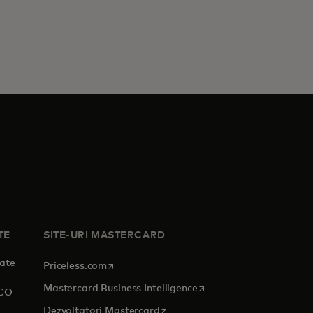
TE
SITE-URI MASTERCARD
tate
opens in a new tab
Priceless.com
opens in a new tab
Mastercard Business Intelligence
RCO-
opens in a new tab
Dezvoltatori Mastercard