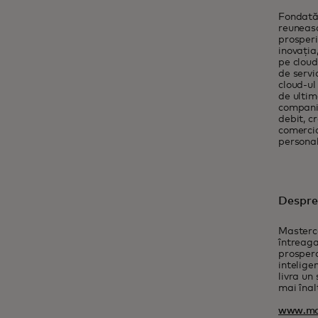
Fondată 
reuneasc
prosperi
inovația
pe cloud
de servi
cloud-ul
de ultim
companii
debit, c
comercia
personali
Despre
Masterca
întreaga
prospera
intelige
livra un
mai înal
www.ma