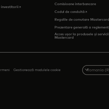
Comisioane interbancare
opens in a new tab
 investitorii
opens in a new
Codul de conduită
Regulile de comutare Mastercar
Prezentare generală a reglement
Acces ușor la produsele și servicii
Mastercard
Select
ermeni
Gestionează modulele cookie
a
country