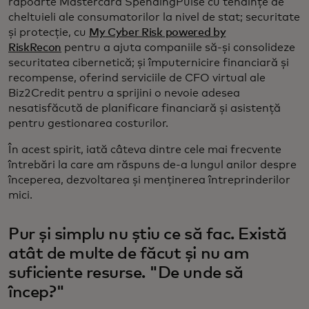
rapoarte Mastercard SpendingPulse cu tendințe de
cheltuieli ale consumatorilor la nivel de stat; securitate
și protecție, cu
My Cyber Risk powered by
RiskRecon
pentru a ajuta companiile să-și consolideze
securitatea cibernetică; și împuternicire financiară și
recompense, oferind serviciile de CFO virtual ale
Biz2Credit pentru a sprijini o nevoie adesea
nesatisfăcută de planificare financiară și asistență
pentru gestionarea costurilor.
În acest spirit, iată câteva dintre cele mai frecvente
întrebări la care am răspuns de-a lungul anilor despre
începerea, dezvoltarea și menținerea întreprinderilor
mici.
Pur și simplu nu știu ce să fac. Există
atât de multe de făcut și nu am
suficiente resurse. "De unde să
încep?"