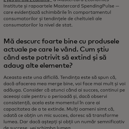
Institute și rapoartele Mastercard SpendingPulse —
care evidențiază schimbările în comportamentul
consumatorilor și tendințele de cheltuieli ale
consumatorilor la nivel de stat.
Mă descurc foarte bine cu produsele
actuale pe care le vând. Cum știu
când este potrivit să extind și să
adaug alte elemente?
Aceasta este una dificilă. Tendința este să spun că,
dacă afacerea mea merge bine, voi face mai mult și voi
adăuga. Consider că atunci când ai succes, continui pe
aceeași cale pentru o perioadă și, dacă observi
consistență, acela este momentul în care ai
capacitatea de a te extinde. Mulți oameni simt că,
odată ce obțin un mic succes, doresc să transforme
lumea. Dar dacă aștepți și obții un număr semnificativ
de succese,
vei
schimba lumea.