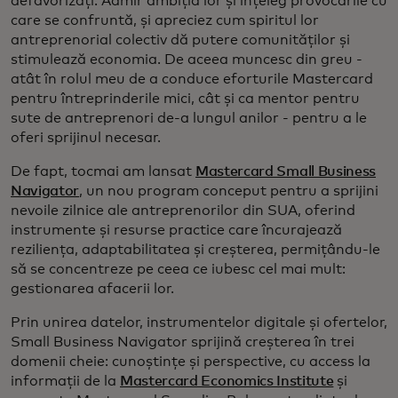
defavorizați. Admir ambiția lor și înțeleg provocările cu
care se confruntă, și apreciez cum spiritul lor
antreprenorial colectiv dă putere comunităților și
stimulează economia. De aceea muncesc din greu -
atât în rolul meu de a conduce eforturile Mastercard
pentru întreprinderile mici, cât și ca mentor pentru
sute de antreprenori de-a lungul anilor - pentru a le
oferi sprijinul necesar.
De fapt, tocmai am lansat
Mastercard Small Business
Navigator
, un nou program conceput pentru a sprijini
nevoile zilnice ale antreprenorilor din SUA, oferind
instrumente și resurse practice care încurajează
reziliența, adaptabilitatea și creșterea, permițându-le
să se concentreze pe ceea ce iubesc cel mai mult:
gestionarea afacerii lor.
Prin unirea datelor, instrumentelor digitale și ofertelor,
Small Business Navigator sprijină creșterea în trei
domenii cheie: cunoștințe și perspective, cu access la
informații de la
Mastercard Economics Institute
și