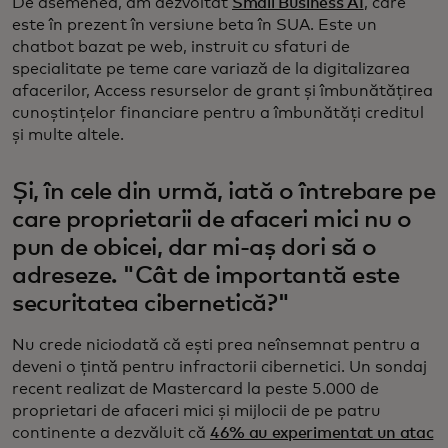
De asemenea, am dezvoltat
Small Business AI
, care
este în prezent în versiune beta în SUA. Este un
chatbot bazat pe web, instruit cu sfaturi de
specialitate pe teme care variază de la digitalizarea
afacerilor, Access resurselor de grant și îmbunătățirea
cunoștințelor financiare pentru a îmbunătăți creditul
și multe altele.
Și, în cele din urmă, iată o întrebare pe
care proprietarii de afaceri mici nu o
pun de obicei, dar mi-aș dori să o
adreseze. "Cât de importantă este
securitatea cibernetică?"
Nu crede niciodată că ești prea neînsemnat pentru a
deveni o țintă pentru infractorii cibernetici. Un sondaj
recent realizat de Mastercard la peste 5.000 de
proprietari de afaceri mici și mijlocii de pe patru
continente a dezvăluit că
46% au experimentat un atac