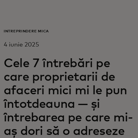
Pentru tine
Pentru companii
ÎNTREPRINDERE MICĂ
4 iunie 2025
Pentru întreaga lume
Cele 7 întrebări pe
Pentru inovatori
care proprietarii de
afaceri mici mi le pun
Știri și tendințe
întotdeauna — și
întrebarea pe care mi-
aș dori să o adreseze