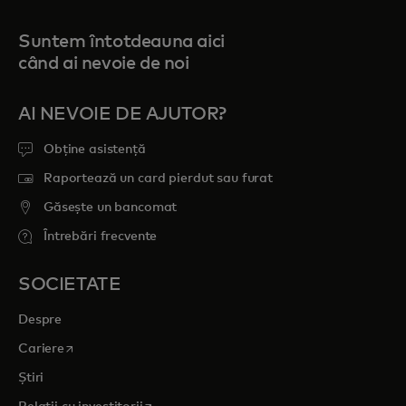
Suntem întotdeauna aici
când ai nevoie de noi
AI NEVOIE DE AJUTOR?
Obține asistență
Raportează un card pierdut sau furat
Găsește un bancomat
Întrebări frecvente
SOCIETATE
Despre
opens in a new tab
Cariere
Știri
opens in a new tab