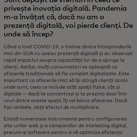
Sunt depășit de vremuri în ceea ce
privește inovația digitală. Pandemia
m-a învățat că, dacă nu am o
prezență digitală, voi pierde clienți. De
unde să încep?
Când a lovit COVID-19, o treime dintre întreprinderile
mici din SUA nu aveau prezență digitală și au observat
rapid impactul asupra capacității lor de a ajunge la
clienți. Astăzi, mulți consumatori se așteaptă ca
afacerile tradiționale să fie complet digitalizate. Este
important ca afacerile mici să își atingă clienții acolo
unde sunt, ceea ce include atât spații fizice, cât și
digitale — dacă te concentrezi și te prezinți doar într-
unul dintre aceste spații, îți vei bloca afacerea. Dacă
faci ambele, obții efectul de multiplicare.
Există numeroase instrumente pentru configurarea
site-urilor web și a campaniilor de marketing digital,
precum și software pentru a vă optimiza eficiența