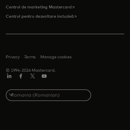
opens in a new tab
Centrul de marketing Mastercard
opens in a new tab
Centrul pentru dezvoltare incluzivă
Privacy
Terms
Manage cookies
© 1994-2026 Mastercard.
LinkedIn
Facebook
Twitter/X
YouTube
Select
a
country