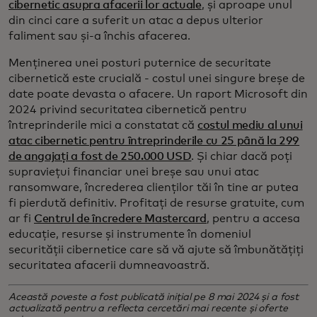
cibernetic asupra afacerii lor actuale
, și aproape unul
din cinci care a suferit un atac a depus ulterior
faliment sau și-a închis afacerea.
Menținerea unei posturi puternice de securitate
cibernetică este crucială - costul unei singure breșe de
date poate devasta o afacere. Un raport Microsoft din
2024 privind securitatea cibernetică pentru
întreprinderile mici a constatat că
costul mediu al unui
atac cibernetic pentru întreprinderile cu 25 până la 299
de angajați a fost de 250.000 USD
. Și chiar dacă poți
supraviețui financiar unei breșe sau unui atac
ransomware, încrederea clienților tăi în tine ar putea
fi pierdută definitiv. Profitați de resurse gratuite, cum
ar fi
Centrul de încredere Mastercard
, pentru a accesa
educație, resurse și instrumente în domeniul
securității cibernetice care să vă ajute să îmbunătățiți
securitatea afacerii dumneavoastră.
Această poveste a fost publicată inițial pe 8 mai 2024 și a fost
actualizată pentru a reflecta cercetări mai recente și oferte