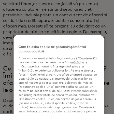
solicitați finanțare, este esențial să vă prezentați
afacerea ca atare, menținând separarea vieții
personale, inclusiv printr-un cont curent de afaceri și
carduri de credit separate pentru consumatori și
afaceri mici. Dorești să te prezinți cu adevărat ca un
proprietar de afacere mică în întregime. De exemplu,
devine dificil pentru bănci și alte entități să obțină o
imagine clară a situației dvs. financiare și a bonității
Cum folosim cookie-uri și consimțământul
de credit dacă vă amestecați fondurile. Nu le faceți
dumneavoastră
dificil să vă împrumute bani!
Folosim cookie-uri și tehnologii similare ("Cookie-uri")
pe site-urile noastre pentru a le îmbunătăți, a le
măsura performanța, a înțelege audiența și a
Ce facem pentru a gestiona inflația?
îmbunătăți experiența utilizatorilor. Pe unele site-uri,
Îmi este dificil să concurez cu alte
folosim Cookie-uri și pentru a afișa anunțuri bazate pe
activitățile de navigare și interesele utilizatorilor pe
afaceri și cu beneficiile variate pe care
site-ul nostru și pe alte site-uri. Selectați de mai jos
"Gestionați cookie-urile" pentru a afla ce Cookie-uri
le oferă.
folosim pe acest site și de ce. Puteți întotdeauna să vă
schimbați preferințele de acord, folosind instrumentul
"Gestionați cookie-urile", din partea de jos a ecranului
Depinde de afacerea ta. Dacă deții inventar, atunci,
(pe unele site-uri, este disponibil ca link, în loc de
evident, gestionarea inventarului este importantă. Nu
buton). Aceasta include respingerea unor Cookie-uri
doriți să rămâneți cu stocuri nevândute, ceea ce
sau a tuturor, cu excepția celor strict necesare pentru