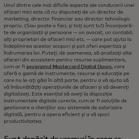
Unul dintre cele mai dificile aspecte ale conducerii unei
afaceri mici este că nu dispuneți de un director de
marketing, director financiar sau director tehnologic
propriu. (Sau poate o faci, și toți sunt tu!) Înconjoară-
te de organizații și persoane — un avocat, un contabil,
alți proprietari de afaceri mici etc. — care pot ajuta la
îndeplinirea acestor scopuri și pot oferi expertiza și
îndrumarea lor. Puteți, de asemenea, să analizați alte
afaceri din ecosistem pentru resurse suplimentare,
cum ar fi
programul Mastercard Digital Doors,
care
oferă o gamă de instrumente, resurse și educație pe
care nu le-ați găsi în altă parte, pentru a vă ajuta să
vă îmbunătățiți operațiunile de afaceri și să deveniți
digitalizați. Este esențial să aveți la dispoziție
instrumentele digitale corecte, cum ar fi soluțiile de
gestionare a clienților sau sistemele de salarizare
digitală, pentru a opera eficient și a vă spori
productivitatea.