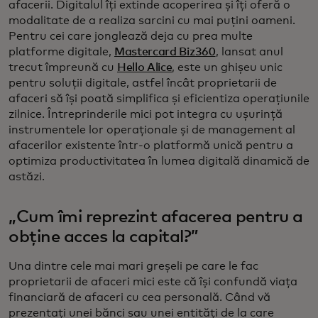
afacerii. Digitalul îți extinde acoperirea și îți oferă o
modalitate de a realiza sarcini cu mai puțini oameni.
Pentru cei care jonglează deja cu prea multe
platforme digitale,
Mastercard Biz360
, lansat anul
trecut împreună cu
Hello Alice
, este un ghișeu unic
pentru soluții digitale, astfel încât proprietarii de
afaceri să își poată simplifica și eficientiza operațiunile
zilnice. Întreprinderile mici pot integra cu ușurință
instrumentele lor operaționale și de management al
afacerilor existente într-o platformă unică pentru a
optimiza productivitatea în lumea digitală dinamică de
astăzi.
„Cum îmi reprezint afacerea pentru a
obține acces la capital?”
Una dintre cele mai mari greșeli pe care le fac
proprietarii de afaceri mici este că își confundă viața
financiară de afaceri cu cea personală. Când vă
prezentați unei bănci sau unei entități de la care