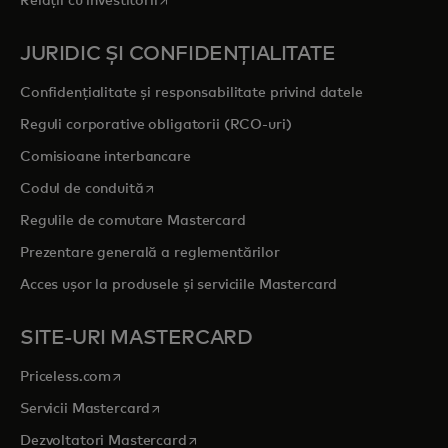
Relații cu investitorii
JURIDIC ȘI CONFIDENȚIALITATE
Confidențialitate și responsabilitate privind datele
Reguli corporative obligatorii (RCO-uri)
Comisioane interbancare
opens in a new tab
Codul de conduită
Regulile de comutare Mastercard
Prezentare generală a reglementărilor
Acces ușor la produsele și serviciile Mastercard
SITE-URI MASTERCARD
opens in a new tab
Priceless.com
opens in a new tab
Servicii Mastercard
opens in a new tab
Dezvoltatori Mastercard