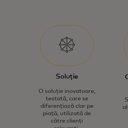
Soluție
O soluție inovatoare,
testată, care se
S
diferențiază clar pe
al
piață, utilizată de
către clienți