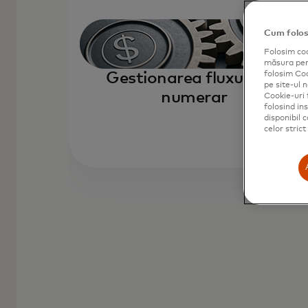
Cum folos
Folosim coo
măsura perf
Gestionarea fluxului de
folosim Cook
pe site-ul n
numerar
Cookie-uri 
folosind in
disponibil 
celor stric