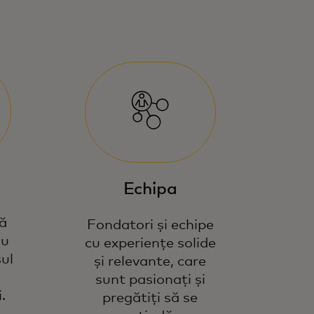
Echipa
tă
Fondatori și echipe
au
cu experiențe solide
sul
și relevante, care
sunt pasionați și
.
pregătiți să se