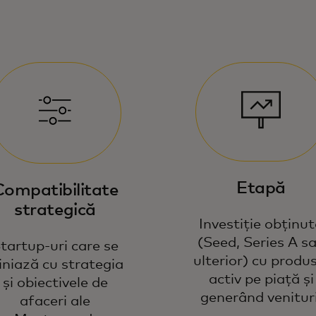
Etapă
Compatibilitate
strategică
Investiție obținu
(Seed, Series A s
tartup-uri care se
ulterior) cu produ
iniază cu strategia
activ pe piață și
și obiectivele de
generând venituri
afaceri ale