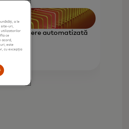
unătăți, a le
site-uri,
Subscriere automatizată
utilizatorilor
fla ce
e acord,
uri, este
or, cu excepția
i