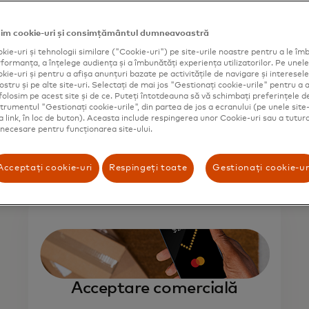
im cookie-uri și consimțământul dumneavoastră
kie-uri și tehnologii similare ("Cookie-uri") pe site-urile noastre pentru a le îmb
ormanța, a înțelege audiența și a îmbunătăți experiența utilizatorilor. Pe unele 
Modalități alternative de
ie-uri și pentru a afișa anunțuri bazate pe activitățile de navigare și interesele 
ostru și pe alte site-uri. Selectați de mai jos "Gestionați cookie-urile" pentru a a
distribuție
folosim pe acest site și de ce. Puteți întotdeauna să vă schimbați preferințele d
strumentul "Gestionați cookie-urile", din partea de jos a ecranului (pe unele site-
ca link, în loc de buton). Aceasta include respingerea unor Cookie-uri sau a tutur
t necesare pentru funcționarea site-ului.
Acceptați cookie-uri
Respingeți toate
Gestionați cookie-ur
Acceptare comercială