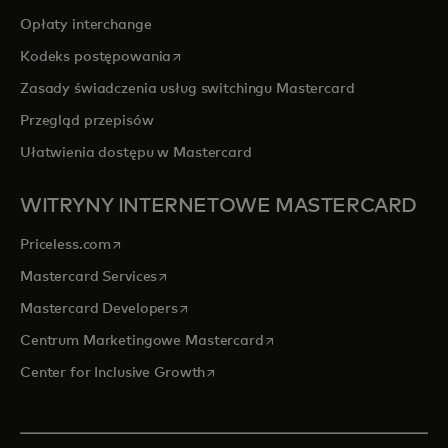
Opłaty interchange
opens in a new tab
Kodeks postępowania
Zasady świadczenia usług switchingu Mastercard
Przegląd przepisów
Ułatwienia dostępu w Mastercard
WITRYNY INTERNETOWE MASTERCARD
opens in a new tab
Priceless.com
opens in a new tab
Mastercard Services
opens in a new tab
Mastercard Developers
opens in a new tab
Centrum Marketingowe Mastercard
opens in a new tab
Center for Inclusive Growth