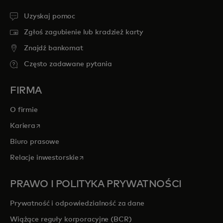
Uzyskaj pomoc
Zgłoś zagubienie lub kradzież karty
Znajdź bankomat
Często zadawane pytania
FIRMA
O firmie
opens in a new tab
Kariera
Biuro prasowe
opens in a new tab
Relacje inwestorskie
PRAWO I POLITYKA PRYWATNOŚCI
Prywatność i odpowiedzialność za dane
Wiążące reguły korporacyjne (BCR)