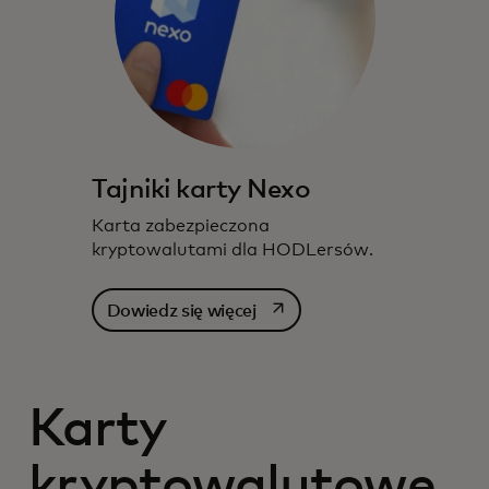
Tajniki karty Nexo
Karta zabezpieczona
kryptowalutami dla HODLersów.
opens in a new tab
Dowiedz się więcej
Karty
kryptowalutowe