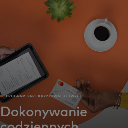
Dla Ciebie
Dla firm
Dla świata
Dla innowatorów
Aktualności i trendy
PROGRAM KART KRYPTOWALUTOWYCH‎
Dokonywanie
codziennych