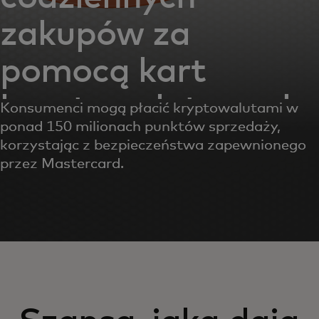
zakupów za
pomocą kart
kryptowalutowych
Konsumenci mogą płacić kryptowalutami w
ponad 150 milionach punktów sprzedaży,
korzystając z bezpieczeństwa zapewnionego
przez Mastercard.