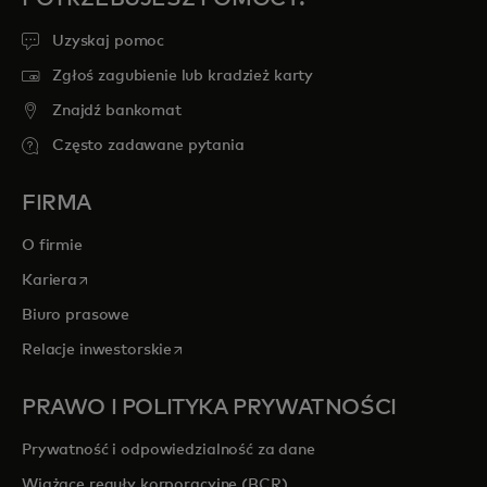
Uzyskaj pomoc
Zgłoś zagubienie lub kradzież karty
Znajdź bankomat
Często zadawane pytania
FIRMA
O firmie
opens in a new tab
Kariera
Biuro prasowe
opens in a new tab
Relacje inwestorskie
PRAWO I POLITYKA PRYWATNOŚCI
Prywatność i odpowiedzialność za dane
Wiążące reguły korporacyjne (BCR)