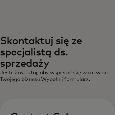
Dla Ciebie
Dla firm
Skontaktuj się ze
Dla świata
specjalistą ds.
Dla innowatorów
sprzedaży
Jesteśmy tutaj, aby wspierać Cię w rozwoju
Aktualności i trendy
Twojego biznesu.Wypełnij formularz.