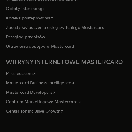
Opłaty interchange
opens in a new tab
Kodeks postępowania
Zasady świadczenia usług switchingu Mastercard
Przegląd przepisów
Ułatwienia dostępu w Mastercard
WITRYNY INTERNETOWE MASTERCARD
opens in a new tab
Priceless.com
opens in a new tab
Mastercard Business Intelligence
opens in a new tab
Mastercard Developers
opens in a new tab
Centrum Marketingowe Mastercard
opens in a new tab
Center for Inclusive Growth