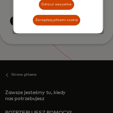
confirm that I have read and agree
Odrzuć wszystkie
to the Mastercard
Terms of Use
.
Zarządzaj plikami cookie
Prześlij
Strona główna
Zawsze jesteśmy tu, kiedy
nas potrzebujesz
POTRZEBUJESZ POMOCY?