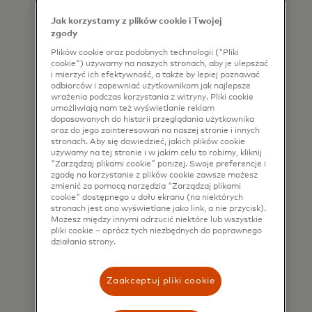
products, services and events, as
Jak korzystamy z plików cookie i Twojej
well as other topical business
zgody
information by email. If I have
Plików cookie oraz podobnych technologii ("Pliki
cookie") używamy na naszych stronach, aby je ulepszać
shared my phone number, I confirm
i mierzyć ich efektywność, a także by lepiej poznawać
odbiorców i zapewniać użytkownikom jak najlepsze
that I am also happy to be
wrażenia podczas korzystania z witryny. Pliki cookie
contacted by Mastercard for such
umożliwiają nam też wyświetlanie reklam
dopasowanych do historii przeglądania użytkownika
marketing purposes by phone. I
oraz do jego zainteresowań na naszej stronie i innych
understand that I am free to
stronach. Aby się dowiedzieć, jakich plików cookie
używamy na tej stronie i w jakim celu to robimy, kliknij
withdraw my consent at any time,
"Zarządzaj plikami cookie" poniżej. Swoje preferencje i
zgodę na korzystanie z plików cookie zawsze możesz
free of charge, using the opt-out
zmienić za pomocą narzędzia "Zarządzaj plikami
link provided in each email.
cookie" dostępnego u dołu ekranu (na niektórych
stronach jest ono wyświetlane jako link, a nie przycisk).
Możesz między innymi odrzucić niektóre lub wszystkie
I acknowledge that my personal
pliki cookie – oprócz tych niezbędnych do poprawnego
działania strony.
data will be processed in
accordance with
Mastercard’s
Global Privacy Notice
.
Zaakceptuj pliki cookie
By submitting this form, I also