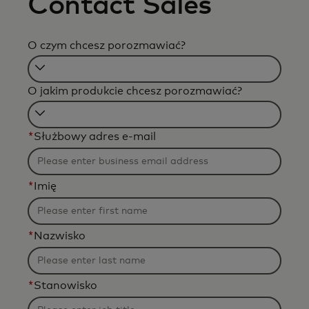
Contact Sales
O czym chcesz porozmawiać?
Filtering
O jakim produkcie chcesz porozmawiać?
will
be
Filtering
applied
*
Służbowy adres e-mail
will
after
be
3
applied
characters.
*
Imię
after
3
characters.
*
Nazwisko
*
Stanowisko