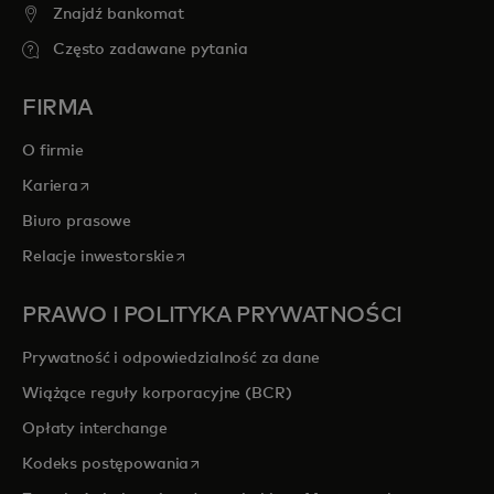
Znajdź bankomat
Często zadawane pytania
FIRMA
O firmie
opens in a new tab
Kariera
Biuro prasowe
opens in a new tab
Relacje inwestorskie
PRAWO I POLITYKA PRYWATNOŚCI
Prywatność i odpowiedzialność za dane
Wiążące reguły korporacyjne (BCR)
Opłaty interchange
opens in a new tab
Kodeks postępowania