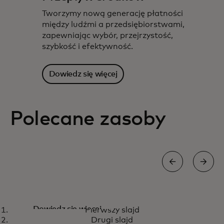
Tworzymy nową generację płatności
między ludźmi a przedsiębiorstwami,
zapewniając wybór, przejrzystość,
szybkość i efektywność.
Dowiedz się więcej
Polecane zasoby
Co dalej z płatnościami w czasie
Dowiedz się więcej
Pierwszy slajd
rzeczywistym?
Drugi slajd