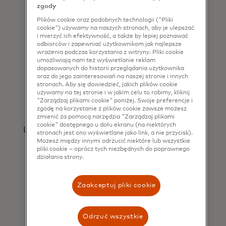
Łączymy najnowocześniejsze technologie z
zgody
ludzkim podejściem, aby tworzyć niezwykle
Plików cookie oraz podobnych technologii ("Pliki
osobiste doświadczenia.
cookie") używamy na naszych stronach, aby je ulepszać
i mierzyć ich efektywność, a także by lepiej poznawać
odbiorców i zapewniać użytkownikom jak najlepsze
wrażenia podczas korzystania z witryny. Pliki cookie
umożliwiają nam też wyświetlanie reklam
dopasowanych do historii przeglądania użytkownika
oraz do jego zainteresowań na naszej stronie i innych
stronach. Aby się dowiedzieć, jakich plików cookie
używamy na tej stronie i w jakim celu to robimy, kliknij
"Zarządzaj plikami cookie" poniżej. Swoje preferencje i
zgodę na korzystanie z plików cookie zawsze możesz
Digital First
zmienić za pomocą narzędzia "Zarządzaj plikami
cookie" dostępnego u dołu ekranu (na niektórych
Ludzie chcą, by preferowane przez nich formy
stronach jest ono wyświetlane jako link, a nie przycisk).
płatności działały bezproblemowo we
Możesz między innymi odrzucić niektóre lub wszystkie
pliki cookie – oprócz tych niezbędnych do poprawnego
wszystkich kanałach.
działania strony.
Zaakceptuj pliki cookie
Odrzuć wszystkie