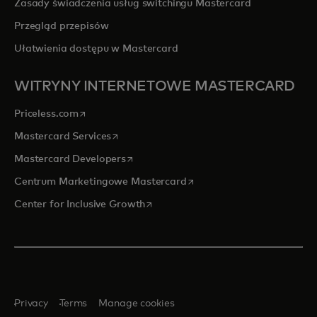
Zasady świadczenia usług switchingu Mastercard
Przegląd przepisów
Ułatwienia dostępu w Mastercard
WITRYNY INTERNETOWE MASTERCARD
opens in a new tab
Priceless.com
opens in a new tab
Mastercard Services
opens in a new tab
Mastercard Developers
opens in a new tab
Centrum Marketingowe Mastercard
opens in a new tab
Center for Inclusive Growth
Privacy
Terms
Manage cookies