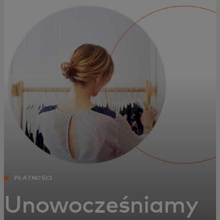
Dla Ciebie
Dla firm
Dla świata
Dla innowatorów
Aktualności i trendy
PŁATNOŚCI
Unowocześniamy