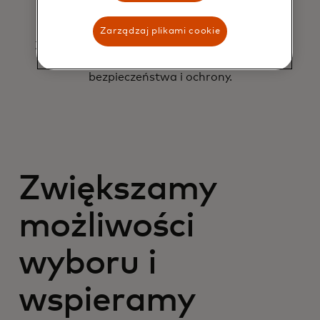
Bezpieczeństwo i zabezpieczenia
Zarządzaj plikami cookie
Zapewniamy posiadaczom kart spokój ducha
dzięki zaawansowanym funkcjom
bezpieczeństwa i ochrony.
Zwiększamy
możliwości
wyboru i
wspieramy