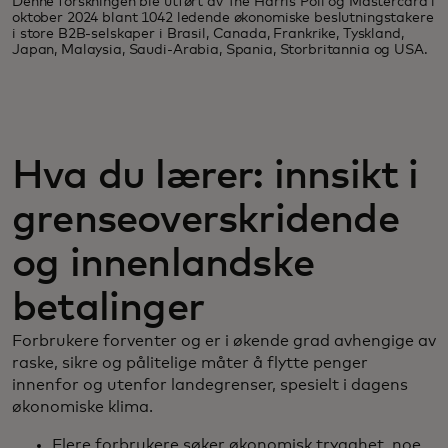
Denne forskningen ble utført av The Harris Poll og Mastercard i
oktober 2024 blant 1042 ledende økonomiske beslutningstakere
i store B2B-selskaper i Brasil, Canada, Frankrike, Tyskland,
Japan, Malaysia, Saudi-Arabia, Spania, Storbritannia og USA.
Hva du lærer: innsikt i
grenseoverskridende
og innenlandske
betalinger
Forbrukere forventer og er i økende grad avhengige av
raske, sikre og pålitelige måter å flytte penger
innenfor og utenfor landegrenser, spesielt i dagens
økonomiske klima.
Flere forbrukere søker økonomisk trygghet, noe