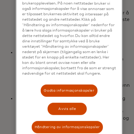
brukeropplevelsen. På noen nettsteder bruker vi
resultat har 65 % til hensikt å ansette flere
også informasjonskapsler for å vise annonser som
leverandører, partnere og arbeidere globalt for å
er tilpasset brukernes aktivitet og interesser på
gjøre forretningsdriften mer robust. Og de fleste
nettstedet og andre nettsteder. Klikk på
'Håndtering av informasjonskapsler' nedenfor for
små og mellomstore bedrifter øker også
å lære hva slags informasjonskapsler vi bruker på
investeringene sine i digitale teknologier for å
dette nettstedet og hvorfor. Du kan alltid endre
overleve og vokse i skiftende økonomiske
dine innstillinger for samtykke ved å bruke
forhold.
verktøyet 'Håndtering av informasjonskapsler'
Datasikkerhet er fortsatt et sentralt krav for
nederst på skjermen (tilgjengelig som en lenke i
stedet for en knapp på enkelte nettsteder). Her
små og mellomstore bedrifter når de velger en
kan du blant annet avvise noen eller alle
nettbasert betalingsløsning på tvers av
informasjonskapsler, bortsett fra de som er strengt
landegrenser. 1 av 4 blir forhindret fra å i det
nødvendige for at nettstedet skal fungere.
hele tatt forsøke å foreta eller motta
grenseoverskridende betalinger på nett på grunn
Godta informasjonskapsler
av den oppfattede risikoen for svindel.
Hastighet og åpenhet er også viktig for små og
mellomstore bedrifter når de sender
Avvis alle
internasjonale betalinger, ettersom forsinkede
eller mislykkede betalinger skader omdømmet og
viktige leverandørforhold.
Håndtering av informasjonskapsler