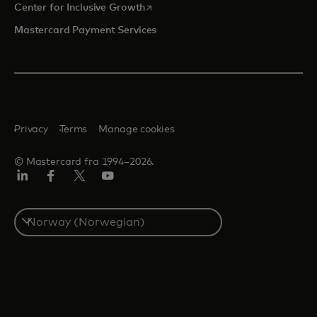
opens in a new tab
Center for Inclusive Growth
Mastercard Payment Services
Privacy
Terms
Manage cookies
© Mastercard fra 1994–2026.
Linkedin
Facebook
Twitter/X
YouTube
Select
a
country