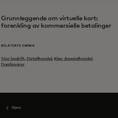
opens in a new tab
Grunnleggende om virtuelle kort:
forenkling av kommersielle betalinger
RELATERTE EMNER
Stor bedrift
,
Detaljhandel
,
Kles-/spesialhandel,
Dagligvarer
Hjem