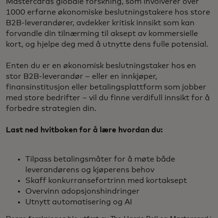
Mastercards globale forskning, som involverer over
1000 erfarne økonomiske beslutningstakere hos store
B2B-leverandører, avdekker kritisk innsikt som kan
forvandle din tilnærming til aksept av kommersielle
kort, og hjelpe deg med å utnytte dens fulle potensial.
Enten du er en økonomisk beslutningstaker hos en
stor B2B-leverandør – eller en innkjøper,
finansinstitusjon eller betalingsplattform som jobber
med store bedrifter – vil du finne verdifull innsikt for å
forbedre strategien din.
Last ned hvitboken for å lære hvordan du:
Tilpass betalingsmåter for å møte både
leverandørens og kjøperens behov
Skaff konkurransefortrinn med kortaksept
Overvinn adopsjonshindringer
Utnytt automatisering og AI