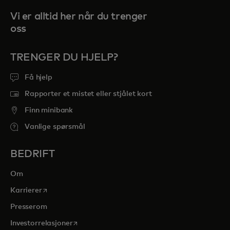
Vi er alltid her når du trenger
oss
TRENGER DU HJELP?
Få hjelp
Rapporter et mistet eller stjålet kort
Finn minibank
Vanlige spørsmål
BEDRIFT
Om
opens in a new tab
Karrierer
Presserom
opens in a new tab
Investorrelasjoner