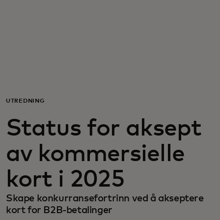
For deg
For bedrifter
For verden
UTREDNING
For innovatører
Status for aksept
Nyheter og trender
av kommersielle
kort i 2025
Skape konkurransefortrinn ved å akseptere
kort for B2B-betalinger