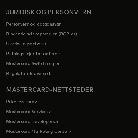
JURIDISK OG PERSONVERN
Personvern og dataansvar
Bindende selskapsregler (BCR-er)
Utvekslingsgebyrer
opens in a new tab
Retningslinjer for adferd
Mastercard Switch-regler
Regulatorisk oversikt
MASTERCARD-NETTSTEDER
opens in a new tab
Priceless.com
opens in a new tab
Mastercard Services
opens in a new tab
Mastercard Developers
opens in a new tab
Mastercard Marketing Center