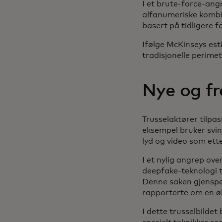
I et brute-force-ang
alfanumeriske kombin
basert på tidligere f
Ifølge McKinseys est
tradisjonelle perime
Nye og fr
Trusselaktører tilpas
eksempel bruker svin
lyd og video som ette
I et nylig angrep ov
deepfake-teknologi t
Denne saken gjenspei
rapporterte om en økn
I dette trusselbildet