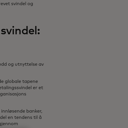
revet svindel og
svindel:
udd og utnyttelse av
 de globale tapene
etalingssvindel er et
rganisasjons
 innløsende banker,
del en tendens til å
r gjennom