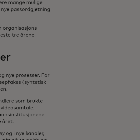
erere mange mulige
r nye passordgjetning
en organisasjons
neste tre årene.
er
og nye prosesser. For
eepfakes (syntetisk
len.
indlere som brukte
n videosamtale.
nansinstitusjonene
 året.
y og i nye kanaler,