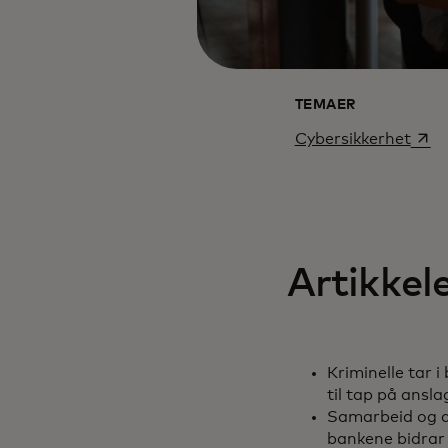
TEMAER
open
Cybersikkerhet
Artikkele
Kriminelle tar i
til tap på ansla
Samarbeid og d
bankene bidrar t