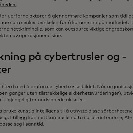
måneden.
for uerfarne aktører å gjennomføre kampanjer som tidlig
 noe som senker terskelen for å komme inn på markedet. D
farne nettkriminelle, som kan outsource viktige angrepsko
fekten av operasjonene sine.
rkning på cybertrusler og -
ter
r i ferd med å omforme cybertrusselbildet. Når organisasjo
en ganger uten tilstrekkelige sikkerhetsvurderinger), utvid
 tilgjengelig for ondsinnede aktører.
 bruke kunstig intelligens til å utnytte disse sårbarheten
lig. I tillegg kan nettkriminelle nå ta i bruk autonome, A
lpasse seg i sanntid.