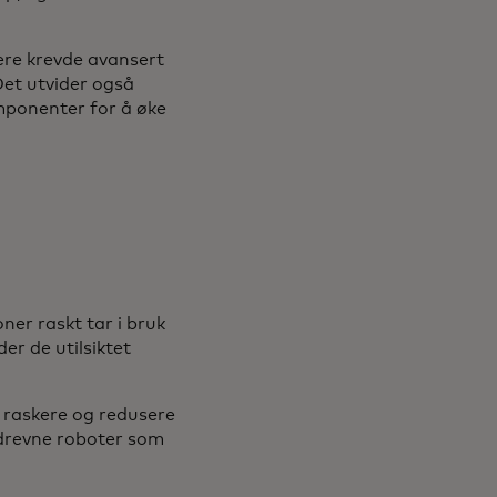
ere krevde avansert
et utvider også
mponenter for å øke
ner raskt tar i bruk
er de utilsiktet
e raskere og redusere
I-drevne roboter som