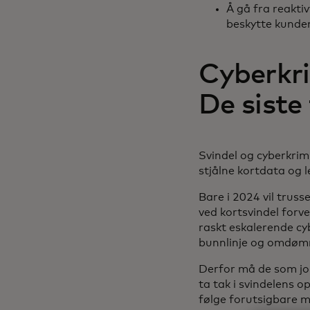
Å gå fra reaktiv
beskytte kunden
Cyberkri
De siste
Svindel og cyberkrim
stjålne kortdata og l
Bare i 2024 vil truss
ved kortsvindel forv
raskt eskalerende cy
bunnlinje og omdø
Derfor må de som job
ta tak i svindelens o
følge forutsigbare m