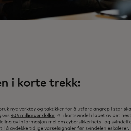
s in a new tab
n i korte trekk:
 bruk nye verktøy og taktikker for å utføre angrep i stor ska
opens in a new tab
gsvis
404 milliarder dollar
i kortsvindel i løpet av det nes
eling av informasjon mellom cybersikkerhets- og svindel
il å avdekke tidlige varselsignaler før svindelen eskalerer.