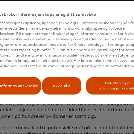
lske transaksjoner eller andre økonomiske opplegg. Likevel
ikatorer ikke blir lagt merke til fordi cybersikkerhets- og
vi bruker informasjonskapsler og ditt samtykke
r.
informasjonskapsler og lignende teknologi ("Informasjonskapsler") på vå
oene er avgjørende for å gå fra reaktiv til proaktiv forebyg
edre nettsidene, måle deres ytelse, forstå vår målgruppe og forbedre
ele informasjon kan svindel- og cybersikkerhetsteam dann
evelsen. På noen nettsteder bruker vi også informasjonskapsler for å vi
passet brukernes aktivitet og interesser på nettstedet og andre nettsteder
re på nye signaler og forhindre at svindelen eskalerer, sl
g av informasjonskapsler' nedenfor for å lære hva slags informasjonskap
dette nettstedet og hvorfor. Du kan alltid endre dine innstillinger for sa
tøyet 'Håndtering av informasjonskapsler' nederst på skjermen (tilgjeng
edet for en knapp på enkelte nettsteder). Her kan du blant annet avvise noe
kriminelles verktøykass
nskapsler, bortsett fra de som er strengt nødvendige for at nettstedet s
Håndtering av
informasjonskapsler
Avvis alle
informasjonskapsl
 benytter seg av cyberaktiverte taktikker for å begå svinde
er lett tilgjengelige på nettet, identifiserer de sårbare ne
sjonen på hundrevis av domener samtidig.
 nettkriminelle ofte potensielle mål på forhånd for å iden