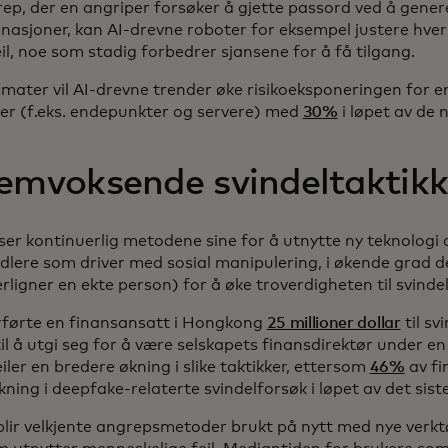
rep, der en angriper forsøker å gjette passord ved å gen
asjoner, kan AI-drevne roboter for eksempel justere hve
eil, noe som stadig forbedrer sjansene for å få tilgang.
imater vil AI-drevne trender øke risikoeksponeringen for 
ter (f.eks. endepunkter og servere) med
30%
i løpet av de 
emvoksende svindeltaktikk
ser kontinuerlig metodene sine for å utnytte ny teknologi 
dlere som driver med sosial manipulering, i økende grad d
rligner en ekte person) for å øke troverdigheten til svinde
erførte en finansansatt i Hongkong
25 millioner dollar
til sv
il å utgi seg for å være selskapets finansdirektør under e
ler en bredere økning i slike taktikker, ettersom
46%
av fi
ing i deepfake-relaterte svindelforsøk i løpet av det siste
 blir velkjente angrepsmetoder brukt på nytt med nye verktø