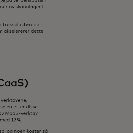
7%
på verdensbasis i
ner av skanninger i
n trusselaktørene
m akselererer dette
(CaaS)
 verktøyene,
selen etter disse
n av MaaS-verktøy
, med
17%
.
rep, og noen koster så