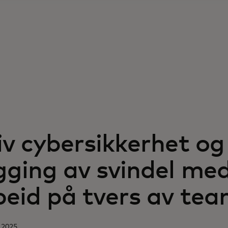
iv cybersikkerhet og
gging av svindel me
eid på tvers av te
 2025