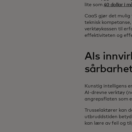
lite som
40 dollar i 
CaaS gjør det mulig 
teknisk kompetanse,
verktøykassen til er
effektiviteten og ef
AIs innvi
sårbarhe
Kunstig intelligens e
AI-drevne verktøy (no
angrepsflaten som er
Trusselaktører kan da
utbruddstiden betyde
kan lære av feil og ti