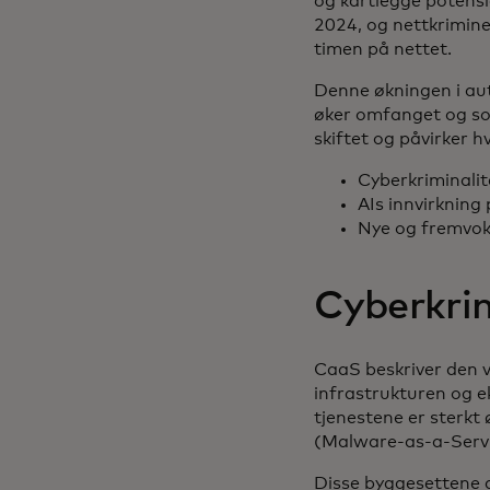
og kartlegge potensi
2024, og nettkrimine
timen på nettet.
Denne økningen i au
øker omfanget og sof
skiftet og påvirker 
Cyberkriminali
AIs innvirkning
Nye og fremvok
Cyberkrim
CaaS beskriver den v
infrastrukturen og e
tjenestene er sterkt
(Malware-as-a-Servi
Disse byggesettene gj