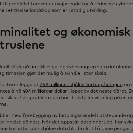
t til proaktivt forsvar er avgjørende for å redusere cyberd
e i et trussellandskap som er i stadig utvikling.
minalitet og økonomisk 
 truslene
inalitet er nå uatskillelige, og cyberangrep som datainnbr
egitimasjon gjør det mulig å svindle i stor skala.
elaktører legge ut
269 millioner stjålne kortoppføringer
, og
entes å nå
404 milliarder dollar
i løpet av det neste tiåret. B
bersikkerhetsproblem som har direkte innvirkning på en o
mme.
ber med forebygging av betalingssvindel i utstedende og
pprinnelse på nett. Når det oppstår datainnbrudd, har svin
ønstre, ettersom stjålne data blir brukt til å tjene penge