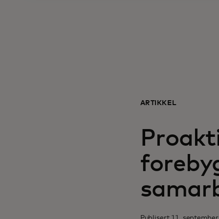
ARTIKKEL
Proakt
foreby
samarb
Publisert 11. september