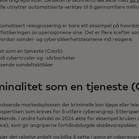
elle angrepsflater. Detekterte skanneforsøk økte med
16,
lle utnytter automatiserte verktøy til å gjennomføre millio
tomatisert rekognosering er bare ett eksempel på hvorda
istikeringen av operasjonene sine. Det er flere krefter so
hvordan svindel- og cybersikkerhetsteamene må reagere:
tet som en tjeneste (CaaS)
 på cybertrusler og -sårbarheter
sende svindeltaktikker
inalitet som en tjeneste 
oksende markedsplassen der kriminelle kan kjøpe eller leie
kspertisen som kreves for å utføre cyberangrep. Etterspør
 økende. I andre halvdel av 2024 økte for eksempel bruke
ce), som gir angriperne forhåndsbygde skadevarepakker
ør det relativt enkelt og billig å sette i gang et cyberang