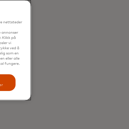
re nettsteder
se annonser
. Klikk på
sler vi
mtykke ved å
elig som en
n eller alle
kal fungere.
er