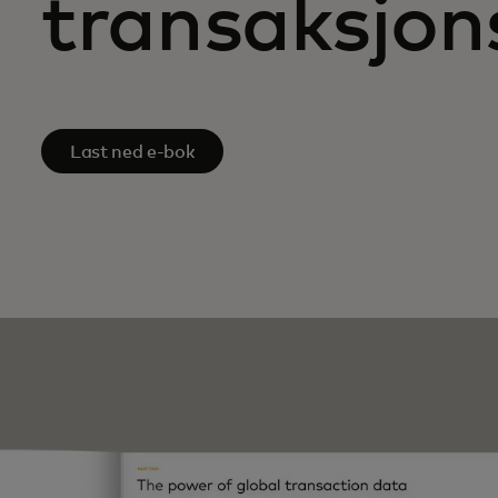
transaksjon
Last ned e-bok