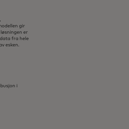
,
odellen gir
 løsningen er
data fra hele
 av esken.
busjon i