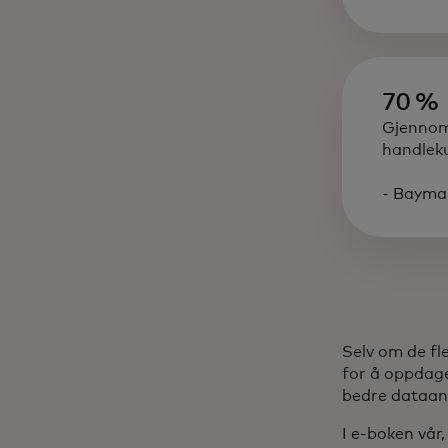
70 %
Gjennoms
handlek
- Bayma
Selv om de fl
for å oppdage
bedre dataana
I e-boken vår