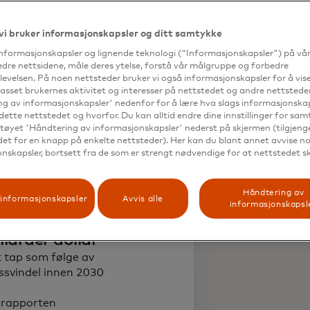
vi bruker informasjonskapsler og ditt samtykke
informasjonskapsler og lignende teknologi ("Informasjonskapsler") på vå
edre nettsidene, måle deres ytelse, forstå vår målgruppe og forbedre
evelsen. På noen nettsteder bruker vi også informasjonskapsler for å vi
passet brukernes aktivitet og interesser på nettstedet og andre nettsteder
ere som økte
g av informasjonskapsler' nedenfor for å lære hva slags informasjonskap
sjonssvindel mellom 2020 og
dette nettstedet og hvorfor. Du kan alltid endre dine innstillinger for sa
tøyet 'Håndtering av informasjonskapsler' nederst på skjermen (tilgjeng
edet for en knapp på enkelte nettsteder). Her kan du blant annet avvise noe
nskapsler, bortsett fra de som er strengt nødvendige for at nettstedet s
TS.com
Håndtering av
informasjonskapsler
Avvis alle
informasjonskapsl
liarder dollar
 tap som følge av
ssvindel innen 2030
-rapporten