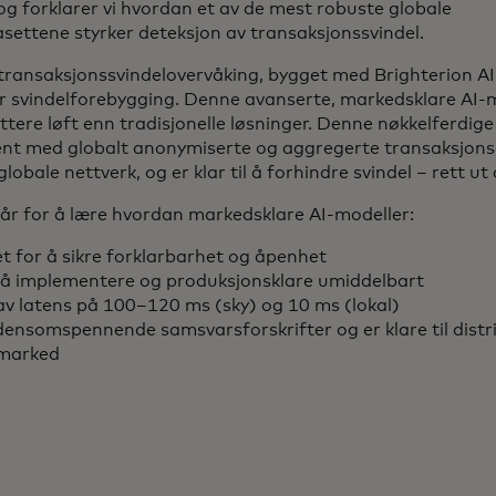
og forklarer vi hvordan et av de mest robuste globale
settene styrker deteksjon av transaksjonssvindel.
ransaksjonssvindelovervåking, bygget med Brighterion AI
r svindelforebygging. Denne avanserte, markedsklare AI-m
ttere løft enn tradisjonelle løsninger. Denne nøkkelferdige
rent med globalt anonymiserte og aggregerte transaksjons
obale nettverk, og er klar til å forhindre svindel – rett ut
år for å lære hvordan markedsklare AI-modeller:
t for å sikre forklarbarhet og åpenhet
 å implementere og produksjonsklare umiddelbart
av latens på 100–120 ms (sky) og 10 ms (lokal)
ensomspennende samsvarsforskrifter og er klare til distri
 marked