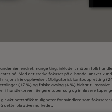
andemien endret mange ting, inkludert måten folk handle
jenester på. Med det sterke fokuset på e-handel ønsker kun
friksjonsfrie opplevelser. Obligatorisk kontooppretting (2
etalinger (17 %) og falske avslag (4 %) bidrar til massive
ter i handlekurven. Selgere taper salg og innløsere taper g
 gir økt nettrafikk muligheter for svindlere som fokuserer
på dette lukrative markedet.