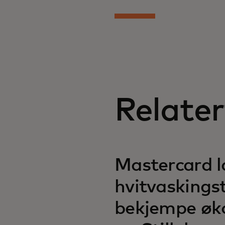
Relater
Mastercard l
hvitvaskings
bekjempe øko