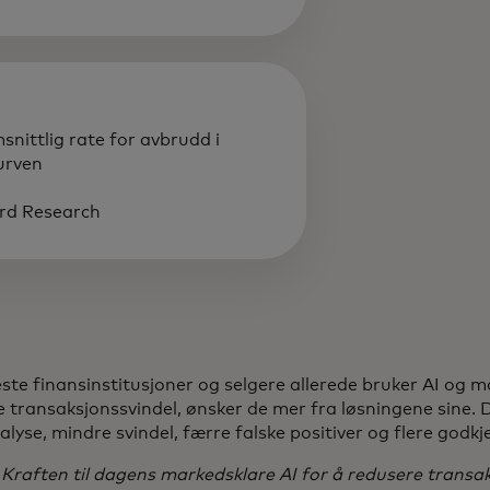
nittlig rate for avbrudd i
urven
rd Research
este finansinstitusjoner og selgere allerede bruker AI og 
 transaksjonssvindel, ønsker de mer fra løsningene sine. 
lyse, mindre svindel, færre falske positiver og flere godkj
,
Kraften til dagens markedsklare AI for å redusere transa