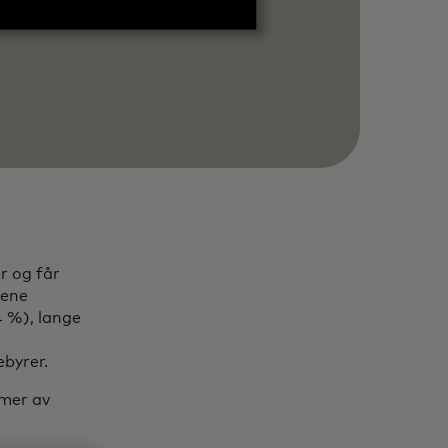
r og får
dene
4 %), lange
ebyrer.
 mer av