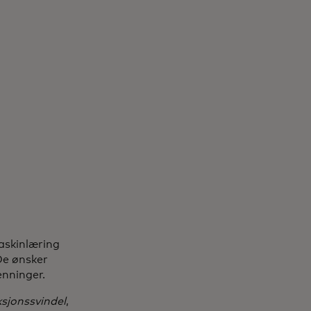
maskinlæring
De ønsker
enninger.
ksjonssvindel
,