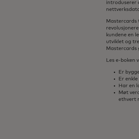
introduserer 
nettverksdata
Mastercards t
revolusjonere
kundene en le
utviklet og t
Mastercards gl
Les e-boken v
Er bygge
Er enkle
Har en l
Møt verd
ethvert