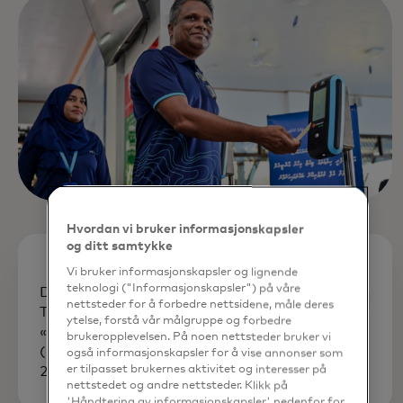
Hvordan vi bruker informasjonskapsler
og ditt samtykke
Vi bruker informasjonskapsler og lignende
teknologi ("Informasjonskapsler") på våre
Dette samarbeidet ble tildelt
nettsteder for å forbedre nettsidene, måle deres
Transport Ticketing Globals pris for
ytelse, forstå vår målgruppe og forbedre
«Best Smart Ticketing Program
brukeropplevelsen. På noen nettsteder bruker vi
(<200 000 daglige reiser)» i mars
også informasjonskapsler for å vise annonser som
er tilpasset brukernes aktivitet og interesser på
2024.
nettstedet og andre nettsteder. Klikk på
'Håndtering av informasjonskapsler' nedenfor for