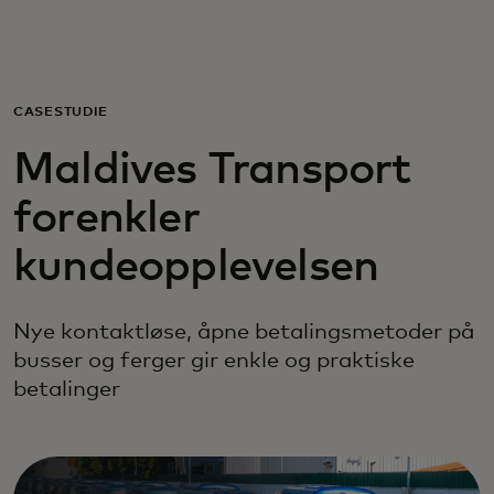
For deg
For bedrifter
CASESTUDIE
Maldives Transport
For verden
forenkler
For innovatører
kundeopplevelsen
Nyheter og trender
Nye kontaktløse, åpne betalingsmetoder på
busser og ferger gir enkle og praktiske
betalinger