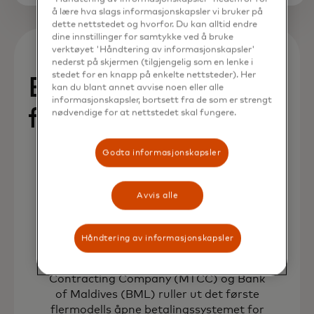
å lære hva slags informasjonskapsler vi bruker på
dette nettstedet og hvorfor. Du kan alltid endre
dine innstillinger for samtykke ved å bruke
verktøyet 'Håndtering av informasjonskapsler'
nederst på skjermen (tilgjengelig som en lenke i
stedet for en knapp på enkelte nettsteder). Her
Betalinger på
kan du blant annet avvise noen eller alle
informasjonskapsler, bortsett fra de som er strengt
farten
nødvendige for at nettstedet skal fungere.
Godta informasjonskapsler
Avvis alle
Håndtering av informasjonskapsler
september 2021
Mastercard, Maldives Transport &
Contracting Company (MTCC) og Bank
of Maldives (BML) ruller ut det første
flermodells åpne betalingssystemet for