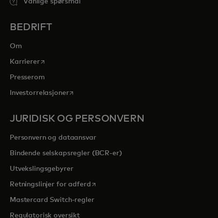
Vanlige spørsmål
BEDRIFT
Om
opens in a new tab
Karrierer
Presserom
opens in a new tab
Investorrelasjoner
JURIDISK OG PERSONVERN
Personvern og dataansvar
Bindende selskapsregler (BCR-er)
Utvekslingsgebyrer
opens in a new tab
Retningslinjer for adferd
Mastercard Switch-regler
Regulatorisk oversikt