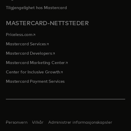
Tilgjengelighet hos Mastercard
MASTERCARD-NETTSTEDER
opens in a new tab
Priceless.com
opens in a new tab
Mastercard Services
opens in a new tab
Mastercard Developers
opens in a new tab
Mastercard Marketing Center
opens in a new tab
Center for Inclusive Growth
Mastercard Payment Services
Personvern
Vilkår
Administrer informasjonskapsler