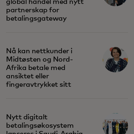
global handel med nytt
partnerskap for
betalingsgateway
opens in a new tab
Nå kan nettkunder i
Midtøsten og Nord-
Afrika betale med
ansiktet eller
fingeravtrykket sitt
Nytt digitalt
betalingsøkosystem