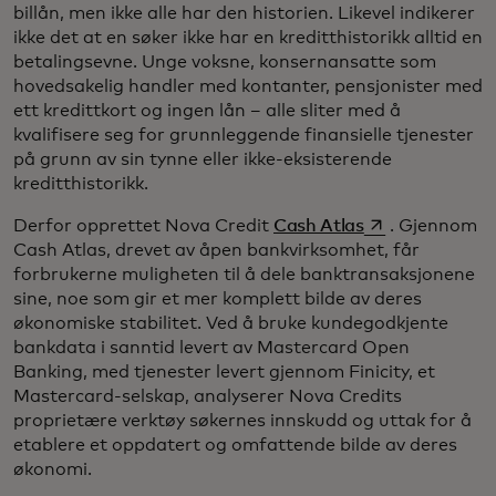
billån, men ikke alle har den historien. Likevel indikerer
ikke det at en søker ikke har en kreditthistorikk alltid en
betalingsevne. Unge voksne, konsernansatte som
hovedsakelig handler med kontanter, pensjonister med
ett kredittkort og ingen lån – alle sliter med å
kvalifisere seg for grunnleggende finansielle tjenester
på grunn av sin tynne eller ikke-eksisterende
kreditthistorikk.
opens in a new 
Derfor opprettet Nova Credit
Cash Atlas
. Gjennom
Cash Atlas, drevet av åpen bankvirksomhet, får
forbrukerne muligheten til å dele banktransaksjonene
sine, noe som gir et mer komplett bilde av deres
økonomiske stabilitet. Ved å bruke kundegodkjente
bankdata i sanntid levert av Mastercard Open
Banking, med tjenester levert gjennom Finicity, et
Mastercard-selskap, analyserer Nova Credits
proprietære verktøy søkernes innskudd og uttak for å
etablere et oppdatert og omfattende bilde av deres
økonomi.