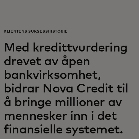
For deg
For bedrifter
KLIENTENS SUKSESSHISTORIE
Med kredittvurdering
For verden
drevet av åpen
For innovatører
bankvirksomhet,
bidrar Nova Credit til
Nyheter og trender
å bringe millioner av
mennesker inn i det
finansielle systemet.