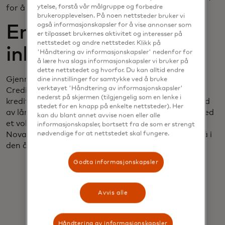
ytelse, forstå vår målgruppe og forbedre
for å beskytte forbrukerdata.
brukeropplevelsen. På noen nettsteder bruker vi
også informasjonskapsler for å vise annonser som
En mer rettferdig og
er tilpasset brukernes aktivitet og interesser på
nettstedet og andre nettsteder. Klikk på
inkluderende fremtid
'Håndtering av informasjonskapsler' nedenfor for
å lære hva slags informasjonskapsler vi bruker på
dette nettstedet og hvorfor. Du kan alltid endre
Gjennom partnerskapet med Mastercard ser Nova
dine innstillinger for samtykke ved å bruke
verktøyet 'Håndtering av informasjonskapsler'
Credit frem til å tilby bedre verktøy for
nederst på skjermen (tilgjengelig som en lenke i
kredittbeslutninger til et stort, underforsynt marked
stedet for en knapp på enkelte nettsteder). Her
av låntakere – uten å øke risikoen for långiverne. Med
kan du blant annet avvise noen eller alle
et voksende nettverk og banebrytende teknologi er
informasjonskapsler, bortsett fra de som er strengt
nødvendige for at nettstedet skal fungere.
Nova Credit forpliktet til å bli et ledende kredittbyrå i
den åpne bankæraen.
Godta informasjonskapsler
Avvis alle
Långivere ser verdien av å integrere
banktransaksjonsdata i
Håndtering av informasjonskapsler