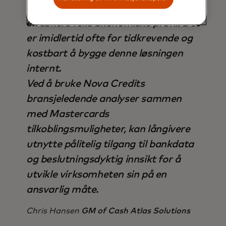
kredittvurdering for å bedre forstå
en søkers fulle økonomiske profil. Det
er imidlertid ofte for tidkrevende og
kostbart å bygge denne løsningen
internt.
Ved å bruke Nova Credits
bransjeledende analyser sammen
med Mastercards
tilkoblingsmuligheter, kan långivere
utnytte pålitelig tilgang til bankdata
og beslutningsdyktig innsikt for å
utvikle virksomheten sin på en
ansvarlig måte.
Chris Hansen
GM of Cash Atlas Solutions