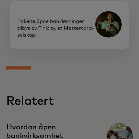
Enkelte åpne bankløsninger
tilbys av Finicity, et Mastercard-
selskap.
Relatert
opens in a new tab
Hvordan åpen
bankvirksomhet