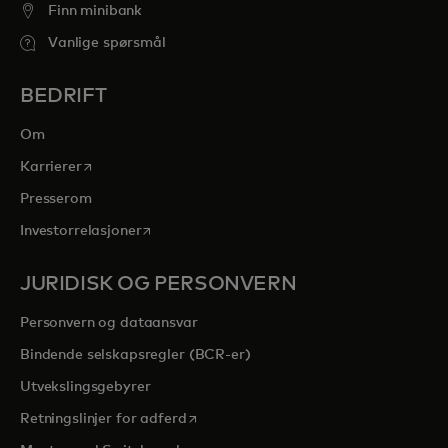
Finn minibank
Vanlige spørsmål
BEDRIFT
Om
opens in a new tab
Karrierer
Presserom
opens in a new tab
Investorrelasjoner
JURIDISK OG PERSONVERN
Personvern og dataansvar
Bindende selskapsregler (BCR-er)
Utvekslingsgebyrer
opens in a new tab
Retningslinjer for adferd