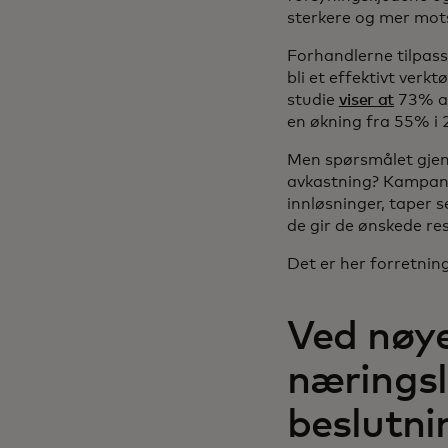
sterkere og mer mots
Forhandlerne tilpass
bli et effektivt verkt
studie
viser at
73% av
en økning fra 55% i 
Men spørsmålet gjens
avkastning? Kampanje
innløsninger, taper 
de gir de ønskede re
Det er her forretnin
Ved nøye
næringsl
beslutni