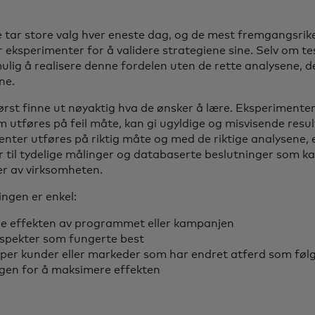
tar store valg hver eneste dag, og de mest fremgangsrik
ksperimenter for å validere strategiene sine. Selv om test
mulig å realisere denne fordelen uten de rette analysene, d
ne.
st finne ut nøyaktig hva de ønsker å lære. Eksperimenter
om utføres på feil måte, kan gi ugyldige og misvisende resul
nter utføres på riktig måte og med de riktige analysene, e
 til tydelige målinger og databaserte beslutninger som k
ler av virksomheten.
ngen er enkel:
e effekten av programmet eller kampanjen
aspekter som fungerte best
typer kunder eller markeder som har endret atferd som f
ngen for å maksimere effekten