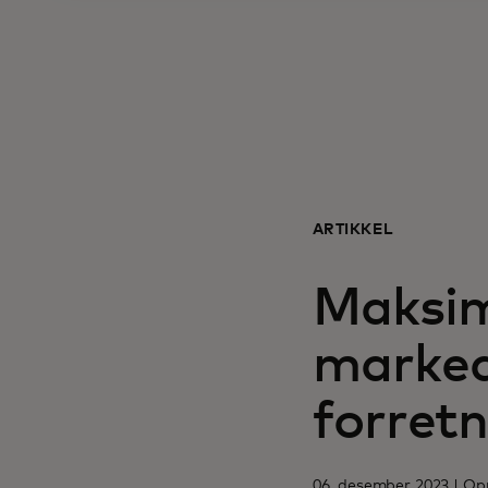
ARTIKKEL
Maksim
marked
forret
06. desember 2023 | Opp