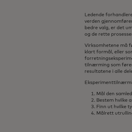
Ledende forhandlere 
verden gjennomfører e
bedre valg, er det u
og de rette prosesse
Virksomhetene må før
klart formål, eller s
forretningseksperime
tilnærming som fører
resultatene i alle de
Eksperimenttilnærmi
Mål den samled
Bestem hvilke 
Finn ut hvilke 
Målrett utrulli