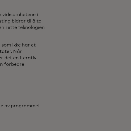
e virksomhetene i
ing bidrar til å ta
en rette teknologien
 som ikke har et
tater. Når
r det en iterativ
an forbedre
ølge av programmet