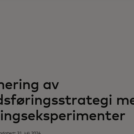
ering av
sføringsstrategi m
ningseksperimenter
datert: 31. juli 2024