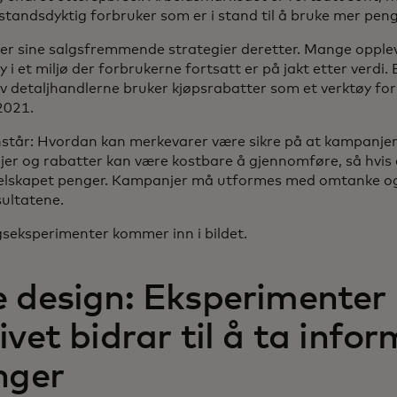
tandsdyktig forbruker som er i stand til å bruke mer peng
er sine salgsfremmende strategier deretter. Mange opplev
øy i et miljø der forbrukerne fortsatt er på jakt etter verdi
 detaljhandlerne bruker kjøpsrabatter som et verktøy for
2021.
tår: Hvordan kan merkevarer være sikre på at kampanjer gi
r og rabatter kan være kostbare å gjennomføre, så hvis d
selskapet penger. Kampanjer må utformes med omtanke og t
sultatene.
gseksperimenter kommer inn i bildet.
 design: Eksperimenter 
ivet bidrar til å ta info
nger