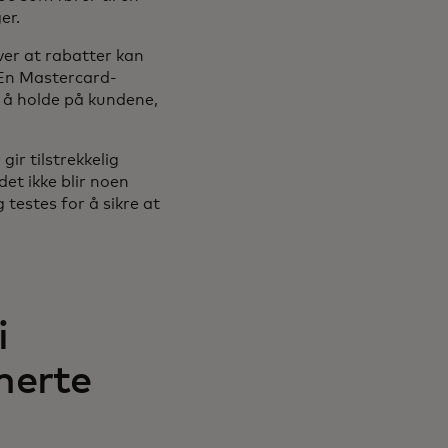
er.
er at rabatter kan
. En Mastercard-
 å holde på kundene,
r tilstrekkelig
et ikke blir noen
estes for å sikre at
i
rmerte