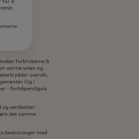
 for å
panje,
nimerte
ønsker forbrukerne å
den varme solen og
sskarkrydder overalt,
gementer. Og i
er - forhåpentligvis
 og verdsetter
kjøre det samme
ta beslutninger med