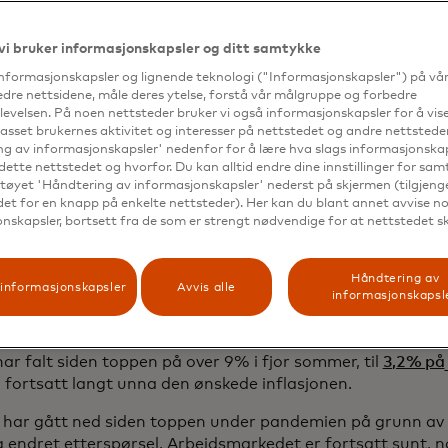
ing ved å teste ut ideer i markedet og identifisere konkret
r. I likhet med et vitenskapelig eksperiment innebærer et
nt at man utvikler en hypotese og bruker data for å finn
vi bruker informasjonskapsler og ditt samtykke
e. Ved å teste kan forhandlerne optimalisere prisstrategiene
informasjonskapsler og lignende teknologi ("Informasjonskapsler") på vå
ffektivt målrette endringer på tvers av butikkene.
edre nettsidene, måle deres ytelse, forstå vår målgruppe og forbedre
evelsen. På noen nettsteder bruker vi også informasjonskapsler for å vi
sser merkevarene seg ikke bare til de skiftende årstidene,
passet brukernes aktivitet og interesser på nettstedet og andre nettsteder
 reagerer på en økonomi i endring.
g av informasjonskapsler' nedenfor for å lære hva slags informasjonskap
dette nettstedet og hvorfor. Du kan alltid endre dine innstillinger for sa
tøyet 'Håndtering av informasjonskapsler' nederst på skjermen (tilgjeng
edet for en knapp på enkelte nettsteder). Her kan du blant annet avvise noe
ng av butikk: Det
nskapsler, bortsett fra de som er strengt nødvendige for at nettstedet s
onomiske miljøet
Håndtering av
informasjonskapsler
Avvis alle
informasjonskapsl
delen overfor en usikker økonomi med inflasjon og et arbe
ar falt siden toppen på over 9% i fjor sommer, til
3,2% på
 fortsatt langt unna den ønskede inflasjonen.
r har gått ned siden toppen under pandemien på grunn av 
 endret etterspørsel. Arbeidsmarkedet er fortsatt sunt, no