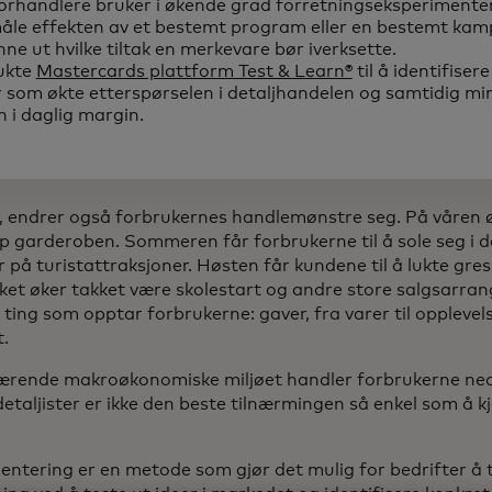
rhandlere bruker i økende grad forretningseksperimenter
åle effekten av et bestemt program eller en bestemt kam
nne ut hvilke tiltak en merkevare bør iverksette.
ukte
Mastercards plattform Test & Learn®
til å identifisere
som økte etterspørselen i detaljhandelen og samtidig mi
 i daglig margin.
r, endrer også forbrukernes handlemønstre seg. På våren 
pp garderoben. Sommeren får forbrukerne til å sole seg i 
r på turistattraksjoner. Høsten får kundene til å lukte gre
et øker takket være skolestart og andre store salgsarran
 ting som opptar forbrukerne: gaver, fra varer til opplevels
t.
ærende makroøkonomiske miljøet handler forbrukerne ned
etaljister er ikke den beste tilnærmingen så enkel som å 
.
ntering er en metode som gjør det mulig for bedrifter å 