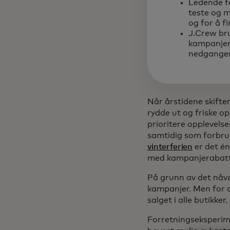
Ledende fo
teste og m
og for å fi
J.Crew br
kampanjer 
nedgangen
Når årstidene skifte
rydde ut og friske o
prioritere opplevelse
samtidig som forbruk
vinterferien
er det én
med kampanjerabat
På grunn av det nåv
kampanjer. Men for d
salget i alle butikker
Forretningseksperime