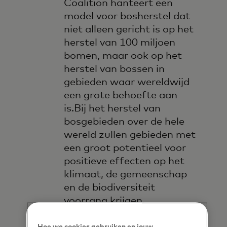
Coalition hanteert een
model voor bosherstel dat
niet alleen gericht is op het
herstel van 100 miljoen
bomen, maar ook op het
herstel van bossen in
gebieden waar wereldwijd
een grote behoefte aan
is.Bij het herstel van
bosgebieden over de hele
wereld zullen gebieden met
een groot potentieel voor
positieve effecten op het
klimaat, de gemeenschap
en de biodiversiteit
voorrang krijgen.
Onder begeleiding van