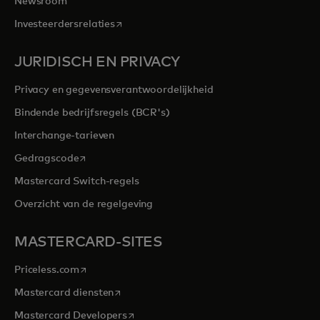
Newsroom
opens in a new tab
Investeerdersrelaties
JURIDISCH EN PRIVACY
Privacy en gegevensverantwoordelijkheid
Bindende bedrijfsregels (BCR's)
Interchange-tarieven
opens in a new tab
Gedragscode
Mastercard Switch-regels
Overzicht van de regelgeving
MASTERCARD-SITES
opens in a new tab
Priceless.com
opens in a new tab
Mastercard diensten
opens in a new tab
Mastercard Developers