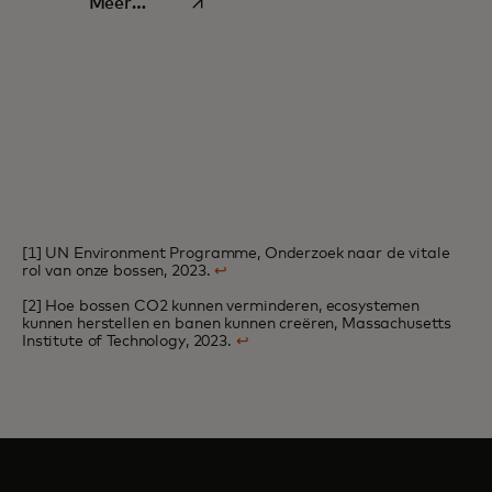
opens in a new tab
informatie
Meer
informatie
[1] UN Environment Programme, Onderzoek naar de vitale
rol van onze bossen, 2023.
↩
[2] Hoe bossen CO2 kunnen verminderen, ecosystemen
kunnen herstellen en banen kunnen creëren, Massachusetts
Institute of Technology, 2023.
↩