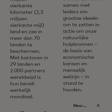
samen met
vierkante
leiders om
kilometer (2,3
grootse ideeën
miljoen
om te zetten in
vierkante mijl)
actie om onze
land en zee in
natuurlijke
meer dan 70
hulpbronnen –
landen te
de basis van
beschermen.
economische
Met kantoren in
kansen en
29 landen en
menselijk
2.000 partners
welzijn – in
wereldwijd is
stand te
hun bereik
houden.
werkelijk
mondiaal.
opens in a new tab
Meer