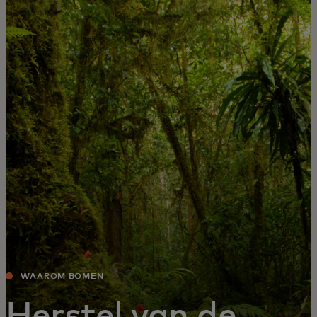
Voor jou
Zakelijk
Voor de wereld
Voor vernieuwers
Nieuws en trends
WAAROM BOMEN
Herstel van de