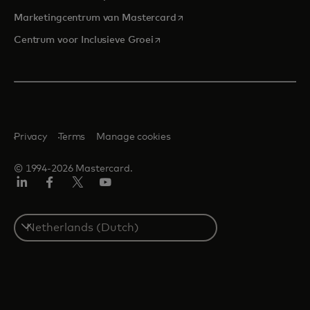
opens in a new tab
Marketingcentrum van Mastercard
opens in a new tab
Centrum voor Inclusieve Groei
Privacy
Terms
Manage cookies
© 1994-2026 Mastercard.
Linkedin
Facebook
Twitter/X
YouTube
Select
a
country