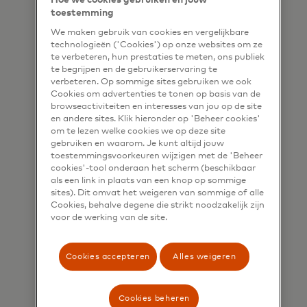
Hoe we cookies gebruiken en jouw
Conservation International
toestemming
en het World Resources
We maken gebruik van cookies en vergelijkbare
Institute zullen we
technologieën ('Cookies') op onze websites om ze
te verbeteren, hun prestaties te meten, ons publiek
wetenschappelijk
te begrijpen en de gebruikerservaring te
onderbouwde methoden
verbeteren. Op sommige sites gebruiken we ook
Cookies om advertenties te tonen op basis van de
toepassen voor de selectie,
browseactiviteiten en interesses van jou op de site
implementatie en
en andere sites. Klik hieronder op 'Beheer cookies'
om te lezen welke cookies we op deze site
langetermijnmonitoring van
gebruiken en waarom. Je kunt altijd jouw
onze
toestemmingsvoorkeuren wijzigen met de 'Beheer
cookies'-tool onderaan het scherm (beschikbaar
herstelinspanningen.Wij zijn
als een link in plaats van een knop op sommige
ervan overtuigd dat deze
sites). Dit omvat het weigeren van sommige of alle
aanpak de Priceless Planet
Cookies, behalve degene die strikt noodzakelijk zijn
voor de werking van de site.
Coalition onderscheidt,
zowel wat betreft de
Cookies accepteren
Alles weigeren
omvang als de kwaliteit van
het werk dat we van plan
zijn te verrichten.
Cookies beheren