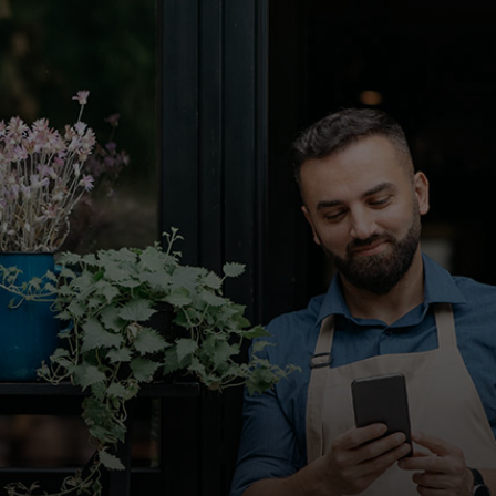
Voor jou
Zakelijk
Voor de wereld
Voor vernieuwers
Nieuws en trends