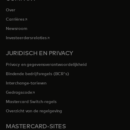
Over
opens in a new tab
Carrières
Newsroom
opens in a new tab
Investeerdersrelaties
JURIDISCH EN PRIVACY
Privacy en gegevensverantwoordelijkheid
Bindende bedrijfsregels (BCR's)
Interchange-tarieven
opens in a new tab
Gedragscode
Mastercard Switch-regels
Overzicht van de regelgeving
MASTERCARD-SITES