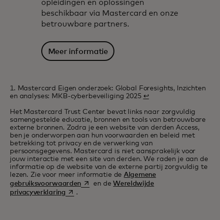
opleidingen en oplossingen
beschikbaar via Mastercard en onze
betrouwbare partners.
Meer informatie
1. Mastercard Eigen onderzoek: Global Foresights, Inzichten
en analyses: MKB-cyberbeveiliging 2025
↩
Het Mastercard Trust Center bevat links naar zorgvuldig
samengestelde educatie, bronnen en tools van betrouwbare
externe bronnen. Zodra je een website van derden Access,
ben je onderworpen aan hun voorwaarden en beleid met
betrekking tot privacy en de verwerking van
persoonsgegevens. Mastercard is niet aansprakelijk voor
jouw interactie met een site van derden. We raden je aan de
informatie op de website van de externe partij zorgvuldig te
lezen. Zie voor meer informatie de
Algemene
opens in a new tab
gebruiksvoorwaarden
en de
Wereldwijde
opens in a new tab
privacyverklaring
.