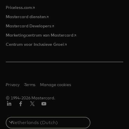
opens in a new tab
Priceless.com
opens in a new tab
Mastercard diensten
opens in a new tab
Mastercard Developers
opens in a new tab
Marketingcentrum van Mastercard
opens in a new tab
Centrum voor Inclusieve Groei
Privacy
Terms
Manage cookies
© 1994-2026 Mastercard.
Linkedin
Facebook
Twitter/X
YouTube
Select
a
country