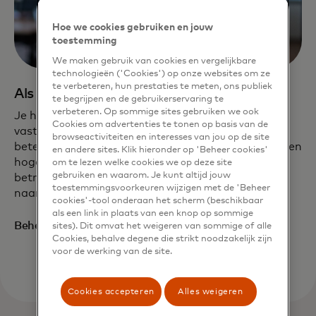
Hoe we cookies gebruiken en jouw
toestemming
We maken gebruik van cookies en vergelijkbare
technologieën ('Cookies') op onze websites om ze
te verbeteren, hun prestaties te meten, ons publiek
Als expert wil ik een stap voor blijven.
te begrijpen en de gebruikerservaring te
verbeteren. Op sommige sites gebruiken we ook
Je hebt de beste praktijken voor cyberbeveiliging
Cookies om advertenties te tonen op basis van de
vastgesteld, maar de steeds veranderende risico's
browseactiviteiten en interesses van jou op de site
betekenen dat je de beveiligingsprotocollen naar een
en andere sites. Klik hieronder op 'Beheer cookies'
hoger niveau moet tillen. Mastercard een
om te lezen welke cookies we op deze site
gebruiken en waarom. Je kunt altijd jouw
betrouwbare partner maken kan je op weg helpen
toestemmingsvoorkeuren wijzigen met de 'Beheer
naar succes.
cookies'-tool onderaan het scherm (beschikbaar
als een link in plaats van een knop op sommige
Beheers je veiligheid
sites). Dit omvat het weigeren van sommige of alle
Cookies, behalve degene die strikt noodzakelijk zijn
voor de werking van de site.
Cookies accepteren
Alles weigeren