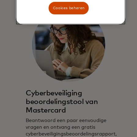
Cookies beheren
Cyberbeveiliging
beoordelingstool van
Mastercard
Beantwoord een paar eenvoudige
vragen en ontvang een gratis
cyberbeveiligingsbeoordelingsrapport,