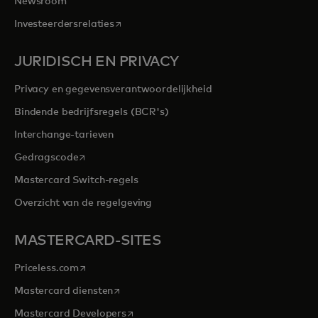
Newsroom
opens in a new tab
Investeerdersrelaties
JURIDISCH EN PRIVACY
Privacy en gegevensverantwoordelijkheid
Bindende bedrijfsregels (BCR's)
Interchange-tarieven
opens in a new tab
Gedragscode
Mastercard Switch-regels
Overzicht van de regelgeving
MASTERCARD-SITES
opens in a new tab
Priceless.com
opens in a new tab
Mastercard diensten
opens in a new tab
Mastercard Developers