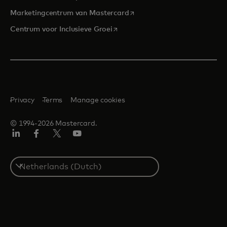
opens in a new tab
Marketingcentrum van Mastercard
opens in a new tab
Centrum voor Inclusieve Groei
Privacy
Terms
Manage cookies
© 1994-2026 Mastercard.
Linkedin
Facebook
Twitter/X
YouTube
Select
a
country