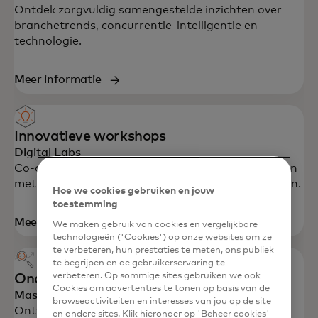
Ontdek zorgvuldig samengestelde inzichten over
branchetrends, concurrentie-intelligentie en
technologie.
Meer informatie
Innovatieve workshops
Digital Labs
Co-creëer met Mastercard-experts om oplossingen
met grote impact en klantgerichtheid te ontwerpen.
Hoe we cookies gebruiken en jouw
toestemming
Meer informatie
We maken gebruik van cookies en vergelijkbare
technologieën ('Cookies') op onze websites om ze
te verbeteren, hun prestaties te meten, ons publiek
te begrijpen en de gebruikerservaring te
verbeteren. Op sommige sites gebruiken we ook
Ondersteuning voor waardepropositie
Cookies om advertenties te tonen op basis van de
Mastercard Advisors
browseactiviteiten en interesses van jou op de site
Ontwikkel waardeproposities voor consumenten
en andere sites. Klik hieronder op 'Beheer cookies'