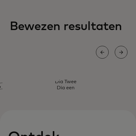
Bewezen resultaten
CASESTUDIE
Dia Twee
Judo biedt een naadloze
Lees het rapport
Dia een
afrekenervaring.