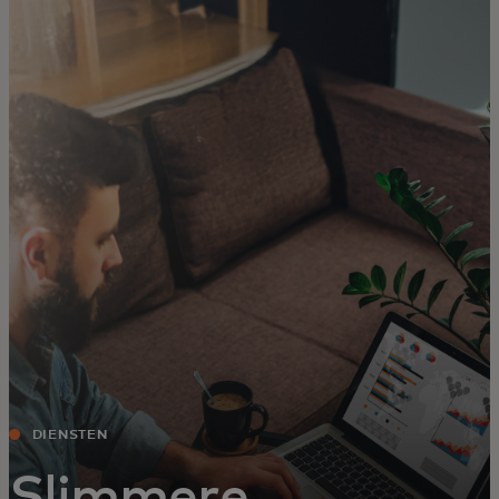
Voor jou
Zakelijk
Voor de wereld
Voor vernieuwers
Nieuws en trends
DIENSTEN
Slimmere