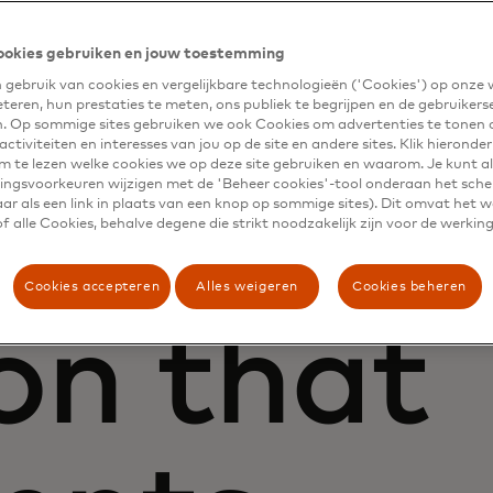
ookies gebruiken en jouw toestemming
lligence 
gebruik van cookies en vergelijkbare technologieën ('Cookies') op onze
eteren, hun prestaties te meten, ons publiek te begrijpen en de gebruikers
n. Op sommige sites gebruiken we ook Cookies om advertenties te tonen 
ctiviteiten en interesses van jou op de site en andere sites. Klik hieronde
m te lezen welke cookies we op deze site gebruiken en waarom. Je kunt al
ngsvoorkeuren wijzigen met de 'Beheer cookies'-tool onderaan het sch
ects.
ar als een link in plaats van een knop op sommige sites). Dit omvat het 
 alle Cookies, behalve degene die strikt noodzakelijk zijn voor de werking
Cookies accepteren
Alles weigeren
Cookies beheren
on that