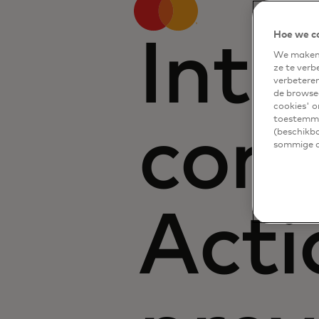
Hoe we c
Inte
We maken 
ze te verb
verbetere
de browsea
cookies' o
toestemmi
conn
(beschikba
sommige of
Acti