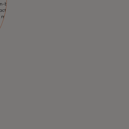
n-behalf
act faster—
 minimizing