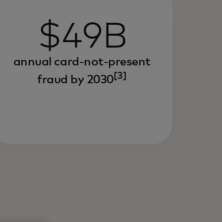
$49B
annual
card-not-present
[3]
fraud by 2030