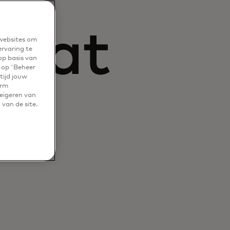
that
 websites om
ervaring te
op basis van
r op 'Beheer
tijd jouw
erm
weigeren van
 van de site.