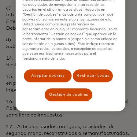
utilizamos cookies para mostrar publicidad basada en
las actividades de navegación e intereses de los
c) Los productos comprados en un sitio de
usuarios en el sitio y en otros sitios. Haga clic en
Internet que no está registrado en Territorio de
“Gestión de cookies” más adelante para conocer qué
cookies utilizamos en este sitio y las razones de ello.
Emisión de la tarjeta Mastercard® World Elite
Usted puede cambiar sus preferencias de
Débito
consentimiento en cualquier momento haciendo uso de
la herramienta “Gestión de cookies” que aparece en la
d) Los productos comprados en un sitio de
parte inferior de la pantalla (disponible como enlace en
vez de botón en algunos sitios). Esto incluye rechazar
Subastas por Internet o un sitio de descuentos
algunas o todas las cookies, a excepción de aquellas
que sean estrictamente necesarias para el
14. Artículos comprados fuera del País de
funcionamiento del sitio.
Residencia del tarjetahabiente;
Aceptar cookies
Rechazar todas
15. Costos de envío y/o transporte o la diferencia
en precio debida a los costos de envío y manejo e
impuesto a las ventas;
Gestión de cookies
16. La diferencia en precio de un anuncio fuera del
País de Residencia del tarjetahabiente o en una
zona libre de impuestos;
17. Artículos usados, antiguos, reciclados, de
segunda mano, reconstruidos o remanufacturados,