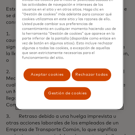
utilizamos cookies para mostrar publicidad basada en
las actividades de navegación e intereses de los
Este seguro cubre las pérdidas hasta USD† 200 que
usuarios en el sitio y en otros sitios. Haga clic en
“Gestión de cookies” más adelante para conocer qué
se deriven por el retraso de un viaje como
cookies utilizamos en este sitio y las razones de ello.
consecuencia de lo siguiente:
Usted puede cambiar sus preferencias de
consentimiento en cualquier momento haciendo uso de
1. Retraso de un Medio de Transporte Común
la herramienta “Gestión de cookies” que aparece en la
parte inferior de la pantalla (disponible como enlace en
causado por las inclemencias del tiempo, lo que
vez de botón en algunos sitios). Esto incluye rechazar
significa cualquier tipo de clima severo que retrasa
algunas o todas las cookies, a excepción de aquellas
la llegada o salida prevista de un Transporte Común,
que sean estrictamente necesarias para el
funcionamiento del sitio.
o
2. Retraso causado por fallas en los equipos del
Aceptar cookies
Rechazar todas
Medio de Transporte Común, lo que significa
cualquier avería súbita e imprevista en el equipo de
un Medio de Transporte Común que retrasa la
Gestión de cookies
llegada o salida prevista del Medio de Transporte
Común, o
3. Retraso debido a una huelga imprevista u
otras acciones laborales de los empleados de un
Empresa de Transporte Común, lo que significa