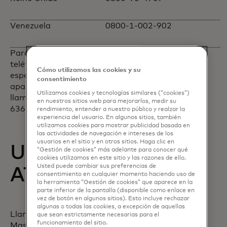
Venezuela
0800-1-002-902
Para obtener más información o los números de
teléfono para llamada gratis desde un país
Cómo utilizamos las cookies y su
específico que no esté incluido en la lista que
consentimiento
aparece anteriormente, visite nuestro sitio web o
Utilizamos cookies y tecnologías similares (“cookies”)
llame con cobro revertido a Estados Unidos al 1-
en nuestros sitios web para mejorarlos, medir su
636-722-7111.
rendimiento, entender a nuestro público y realzar la
experiencia del usuario. En algunos sitios, también
utilizamos cookies para mostrar publicidad basada en
las actividades de navegación e intereses de los
usuarios en el sitio y en otros sitios. Haga clic en
Ubicaciones de los
“Gestión de cookies” más adelante para conocer qué
cookies utilizamos en este sitio y las razones de ello.
Usted puede cambiar sus preferencias de
ATM
consentimiento en cualquier momento haciendo uso de
la herramienta “Gestión de cookies” que aparece en la
parte inferior de la pantalla (disponible como enlace en
vez de botón en algunos sitios). Esto incluye rechazar
algunas o todas las cookies, a excepción de aquellas
Llame al 1-877-FINDATM o comuníquese con
que sean estrictamente necesarias para el
funcionamiento del sitio.
Mastercard Global Service Center para localizar el