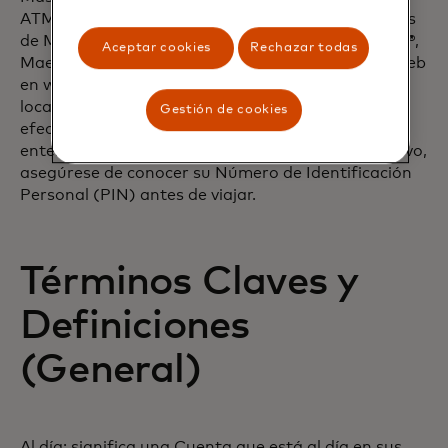
ATM más cercano de la red de cajeros automáticos
de Mastercard que acepta las marcas Mastercard®,
Aceptar cookies
Rechazar todas
Maestro® y Cirrus®. Además, visite nuestro sitio Web
en www.mastercard.com para utilizar nuestro
localizador de ATM. Puede obtener dinero en
Gestión de cookies
efectivo en más de un millón de ATM del mundo
entero. Para habilitar el acceso al dinero en efectivo,
asegúrese de conocer su Número de Identificación
Personal (PIN) antes de viajar.
Términos Claves y
Definiciones
(General)
Al día: significa una Cuenta que está al día en sus