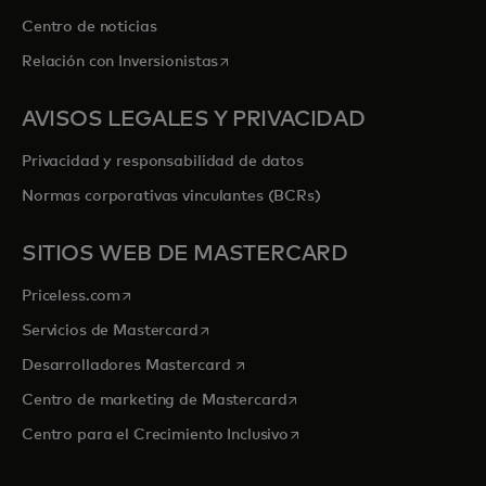
Centro de noticias
se abre en una pestaña nueva
Relación con Inversionistas
AVISOS LEGALES Y PRIVACIDAD
Privacidad y responsabilidad de datos
Normas corporativas vinculantes (BCRs)
SITIOS WEB DE MASTERCARD
se abre en una pestaña nueva
Priceless.com
se abre en una pestaña nueva
Servicios de Mastercard
se abre en una pestaña nueva
Desarrolladores Mastercard
se abre en una pestaña nu
Centro de marketing de Mastercard
se abre en una pestaña nu
Centro para el Crecimiento Inclusivo